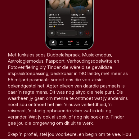
Met funksies soos Dubbelafspraak, Musiekmodus,
Astrologiemodus, Paspoort, Verhoudingsdoelwitte en
Fotoverifiëring bly Tinder die wêreld se gewildste
afspraaktoepassing, beskikbaar in 190 lande, met meer as
55 miljard pasmaats sedert ons die vee-aksie
bekendgestel het. Agter elkeen van daardie pasmaats is
daar 'n regte mens. Dit was nog altyd die hele punt. Dis
waarheen jy gaan om mense te ontmoet wat jy andersins
nooit sou ontmoet het nie: ’n nuwe verliefdheid, ’n
reismaat, ’n stadig opbouende vlam wat in iets eg
verander. Wat jy ook al soek, of nog nie soek nie, Tinder
gee jou die omgewing om dit uit te werk.
Skep 'n profiel, stel jou voorkeure, en begin om te vee. Hou