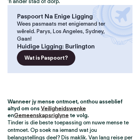
'n ander stad of dorp.
Paspoort Na Enige Ligging
Wees pasmaats met enigiemand ter
wêreld. Parys, Los Angeles, Sydney,
Gaan!
Huidige Ligging
:
Burlington
Wat is Paspoort?
Wanneer jy mense ontmoet, onthou asseblief
altyd om ons
Veiligheidswenke
en
Gemeenskapsriglyne
te volg.
Tinder is die beste toepassing om nuwe mense te
ontmoet. Op soek na iemand wat jou
belangstellings deel? Dis maklik. Van lang reise per