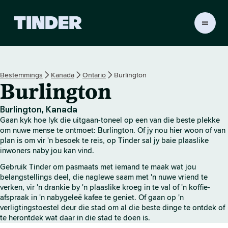
T
i
n
d
e
Bestemmings
Kanada
Ontario
Burlington
r
Burlington
-
t
u
Burlington, Kanada
i
Gaan kyk hoe lyk die uitgaan-toneel op een van die beste plekke
s
om nuwe mense te ontmoet: Burlington. Of jy nou hier woon of van
b
plan is om vir 'n besoek te reis, op Tinder sal jy baie plaaslike
inwoners naby jou kan vind.
l
a
Gebruik Tinder om pasmaats met iemand te maak wat jou
d
belangstellings deel, die naglewe saam met 'n nuwe vriend te
verken, vir 'n drankie by 'n plaaslike kroeg in te val of 'n koffie-
afspraak in 'n nabygeleë kafee te geniet. Of gaan op 'n
verligtingstoestel deur die stad om al die beste dinge te ontdek of
te herontdek wat daar in die stad te doen is.