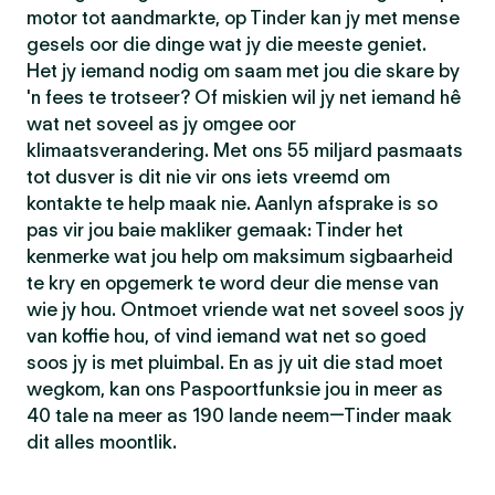
motor tot aandmarkte, op Tinder kan jy met mense
gesels oor die dinge wat jy die meeste geniet.
Het jy iemand nodig om saam met jou die skare by
'n fees te trotseer? Of miskien wil jy net iemand hê
wat net soveel as jy omgee oor
klimaatsverandering. Met ons 55 miljard pasmaats
tot dusver is dit nie vir ons iets vreemd om
kontakte te help maak nie. Aanlyn afsprake is so
pas vir jou baie makliker gemaak: Tinder het
kenmerke wat jou help om maksimum sigbaarheid
te kry en opgemerk te word deur die mense van
wie jy hou. Ontmoet vriende wat net soveel soos jy
van koffie hou, of vind iemand wat net so goed
soos jy is met pluimbal. En as jy uit die stad moet
wegkom, kan ons Paspoortfunksie jou in meer as
40 tale na meer as 190 lande neem—Tinder maak
dit alles moontlik.