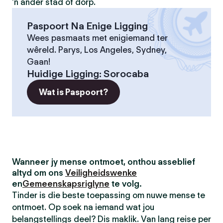
'n ander stad of dorp.
Paspoort Na Enige Ligging
Wees pasmaats met enigiemand ter
wêreld. Parys, Los Angeles, Sydney,
Gaan!
Huidige Ligging
:
Sorocaba
Wat is Paspoort?
Wanneer jy mense ontmoet, onthou asseblief
altyd om ons
Veiligheidswenke
en
Gemeenskapsriglyne
te volg.
Tinder is die beste toepassing om nuwe mense te
ontmoet. Op soek na iemand wat jou
belangstellings deel? Dis maklik. Van lang reise per