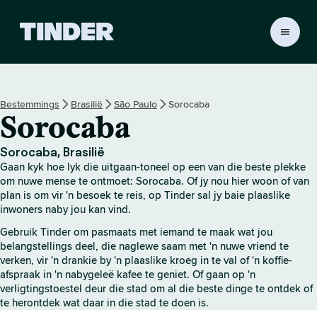
T
i
n
d
e
Bestemmings
Brasilië
São Paulo
Sorocaba
r
Sorocaba
-
t
u
Sorocaba, Brasilië
i
Gaan kyk hoe lyk die uitgaan-toneel op een van die beste plekke
s
om nuwe mense te ontmoet: Sorocaba. Of jy nou hier woon of van
b
plan is om vir 'n besoek te reis, op Tinder sal jy baie plaaslike
inwoners naby jou kan vind.
l
a
Gebruik Tinder om pasmaats met iemand te maak wat jou
d
belangstellings deel, die naglewe saam met 'n nuwe vriend te
verken, vir 'n drankie by 'n plaaslike kroeg in te val of 'n koffie-
afspraak in 'n nabygeleë kafee te geniet. Of gaan op 'n
verligtingstoestel deur die stad om al die beste dinge te ontdek of
te herontdek wat daar in die stad te doen is.