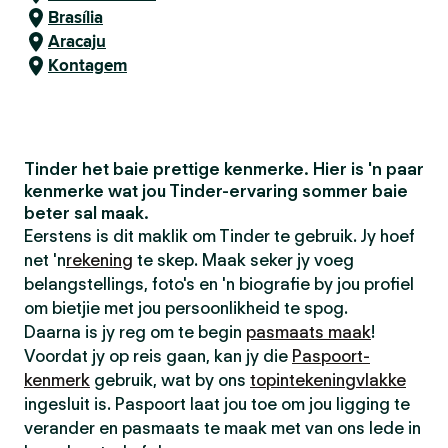
Brasília
Aracaju
Kontagem
Tinder het baie prettige kenmerke. Hier is 'n paar
kenmerke wat jou Tinder-ervaring sommer baie
beter sal maak.
Eerstens is dit maklik om Tinder te gebruik. Jy hoef
net 'n
rekening
te skep. Maak seker jy voeg
belangstellings, foto's en 'n biografie by jou profiel
om bietjie met jou persoonlikheid te spog.
Daarna is jy reg om te begin
pasmaats maak
!
Voordat jy op reis gaan, kan jy die
Paspoort-
kenmerk
gebruik, wat by ons
topintekeningvlakke
ingesluit is. Paspoort laat jou toe om jou ligging te
verander en pasmaats te maak met van ons lede in