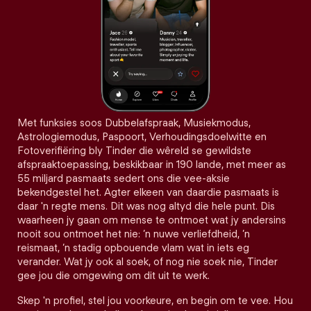
Met funksies soos Dubbelafspraak, Musiekmodus,
Astrologiemodus, Paspoort, Verhoudingsdoelwitte en
Fotoverifiëring bly Tinder die wêreld se gewildste
afspraaktoepassing, beskikbaar in 190 lande, met meer as
55 miljard pasmaats sedert ons die vee-aksie
bekendgestel het. Agter elkeen van daardie pasmaats is
daar 'n regte mens. Dit was nog altyd die hele punt. Dis
waarheen jy gaan om mense te ontmoet wat jy andersins
nooit sou ontmoet het nie: ’n nuwe verliefdheid, ’n
reismaat, ’n stadig opbouende vlam wat in iets eg
verander. Wat jy ook al soek, of nog nie soek nie, Tinder
gee jou die omgewing om dit uit te werk.
Skep 'n profiel, stel jou voorkeure, en begin om te vee. Hou