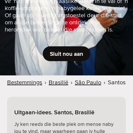
vir 'n drankie by 'n plaaslike kroeg in te val of 'n
koffie-afspraak in 'n nabygeleë kafee te geniet.
Of gaan op 'n verligtingstoestel deur die stad
om al die beste dinge te ontdek of te
herontdek wat daar in die stad te doen is.
Sluit nou aan
Bestemmings
›
Brasilië
›
São Paulo
›
Santos
Uitgaan-idees. Santos, Brasilië
Jy ken reeds die beste plek om mense naby
jou te vind, maar waarheen gaan jy hulle