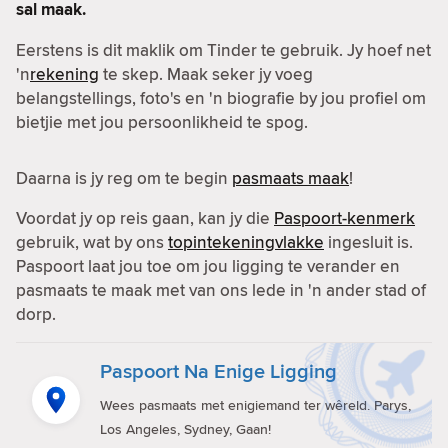
sal maak.
Eerstens is dit maklik om Tinder te gebruik. Jy hoef net
'n
rekening
te skep. Maak seker jy voeg
belangstellings, foto's en 'n biografie by jou profiel om
bietjie met jou persoonlikheid te spog.
Daarna is jy reg om te begin
pasmaats maak
!
Voordat jy op reis gaan, kan jy die
Paspoort-kenmerk
gebruik, wat by ons
topintekeningvlakke
ingesluit is.
Paspoort laat jou toe om jou ligging te verander en
pasmaats te maak met van ons lede in 'n ander stad of
dorp.
Paspoort Na Enige Ligging
Wees pasmaats met enigiemand ter wêreld. Parys,
Los Angeles, Sydney, Gaan!