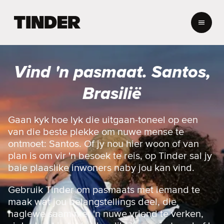
T
i
n
d
e
Vind 'n pasmaat. Santos,
r
-
Brasilië
t
u
i
Gaan kyk hoe lyk die uitgaan-toneel op een
s
van die beste plekke om nuwe mense te
b
ontmoet: Santos. Of jy nou hier woon of van
l
plan is om vir 'n besoek te reis, op Tinder sal jy
a
baie plaaslike inwoners naby jou kan vind.
d
Gebruik Tinder om pasmaats met iemand te
maak wat jou belangstellings deel, die
naglewe saam met 'n nuwe vriend te verken,