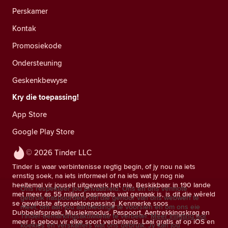
Perskamer
Kontak
Promosiekode
Ondersteuning
Geskenkbewyse
Kry die toepassing!
App Store
Google Play Store
© 2026 Tinder LLC
Tinder is waar verbintenisse regtig begin, of jy nou na iets
ernstig soek, na iets informeel of na iets wat jy nog nie
heeltemal vir jouself uitgewerk het nie. Beskikbaar in 190 lande
Ons respekteer jou privaatheid. Ons en ons vennote
met meer as 55 miljard pasmaats wat gemaak is, is dit die wêreld
gebruik naspoorders om die gehoor van ons webwerf te
se gewildste afspraaktoepassing. Kenmerke soos
meet, om aan jou aanbiedinge te voorsien en om ons eie
Dubbelafspraak, Musiekmodus, Paspoort, Aantrekkingskrag en
Tinder-bemarkingsaktiwiteite te verbeter.
Meer inligting oor
meer is gebou vir elke soort verbintenis. Laai gratis af op iOS en
koekies en verskaffers wat ons gebruik.
Jy kan jou