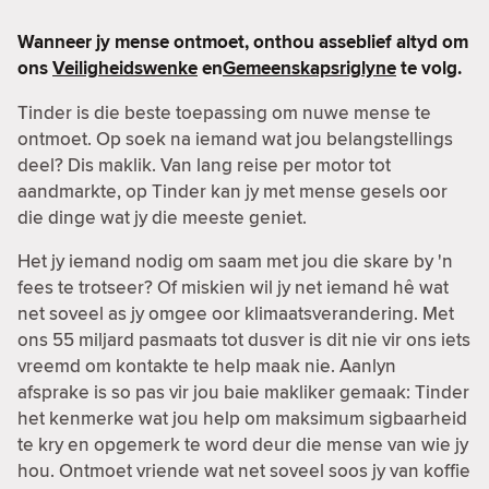
Wanneer jy mense ontmoet, onthou asseblief altyd om
ons
Veiligheidswenke
en
Gemeenskapsriglyne
te volg.
Tinder is die beste toepassing om nuwe mense te
ontmoet. Op soek na iemand wat jou belangstellings
deel? Dis maklik. Van lang reise per motor tot
aandmarkte, op Tinder kan jy met mense gesels oor
die dinge wat jy die meeste geniet.
Het jy iemand nodig om saam met jou die skare by 'n
fees te trotseer? Of miskien wil jy net iemand hê wat
net soveel as jy omgee oor klimaatsverandering. Met
ons 55 miljard pasmaats tot dusver is dit nie vir ons iets
vreemd om kontakte te help maak nie. Aanlyn
afsprake is so pas vir jou baie makliker gemaak: Tinder
het kenmerke wat jou help om maksimum sigbaarheid
te kry en opgemerk te word deur die mense van wie jy
hou. Ontmoet vriende wat net soveel soos jy van koffie