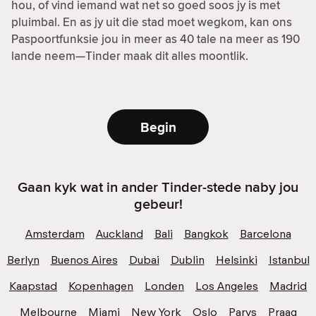
hou, of vind iemand wat net so goed soos jy is met
pluimbal. En as jy uit die stad moet wegkom, kan ons
Paspoortfunksie jou in meer as 40 tale na meer as 190
lande neem—Tinder maak dit alles moontlik.
Begin
Gaan kyk wat in ander Tinder-stede naby jou
gebeur!
Amsterdam
Auckland
Bali
Bangkok
Barcelona
Berlyn
Buenos Aires
Dubai
Dublin
Helsinki
Istanbul
Kaapstad
Kopenhagen
Londen
Los Angeles
Madrid
Melbourne
Miami
New York
Oslo
Parys
Praag