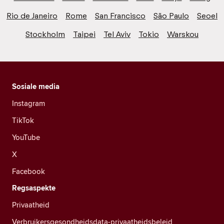
Rio de Janeiro
Rome
San Francisco
São Paulo
Seoel
Stockholm
Taipei
Tel Aviv
Tokio
Warskou
Sosiale media
Instagram
TikTok
YouTube
X
Facebook
Regsaspekte
Privaatheid
Verbruikersgesondheidsdata-privaatheidsbeleid