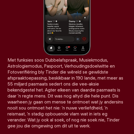
Met funksies soos Dubbelafspraak, Musiekmodus,
Astrologiemodus, Paspoort, Verhoudingsdoelwitte en
Fotoverifiëring bly Tinder die wêreld se gewildste
afspraaktoepassing, beskikbaar in 190 lande, met meer as
55 miljard pasmaats sedert ons die vee-aksie
bekendgestel het. Agter elkeen van daardie pasmaats is
daar 'n regte mens. Dit was nog altyd die hele punt. Dis
waarheen jy gaan om mense te ontmoet wat jy andersins
nooit sou ontmoet het nie: ’n nuwe verliefdheid, ’n
reismaat, ’n stadig opbouende vlam wat in iets eg
verander. Wat jy ook al soek, of nog nie soek nie, Tinder
gee jou die omgewing om dit uit te werk.