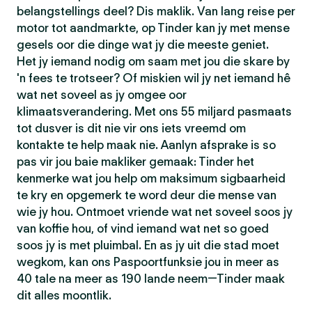
belangstellings deel? Dis maklik. Van lang reise per
motor tot aandmarkte, op Tinder kan jy met mense
gesels oor die dinge wat jy die meeste geniet.
Het jy iemand nodig om saam met jou die skare by
'n fees te trotseer? Of miskien wil jy net iemand hê
wat net soveel as jy omgee oor
klimaatsverandering. Met ons 55 miljard pasmaats
tot dusver is dit nie vir ons iets vreemd om
kontakte te help maak nie. Aanlyn afsprake is so
pas vir jou baie makliker gemaak: Tinder het
kenmerke wat jou help om maksimum sigbaarheid
te kry en opgemerk te word deur die mense van
wie jy hou. Ontmoet vriende wat net soveel soos jy
van koffie hou, of vind iemand wat net so goed
soos jy is met pluimbal. En as jy uit die stad moet
wegkom, kan ons Paspoortfunksie jou in meer as
40 tale na meer as 190 lande neem—Tinder maak
dit alles moontlik.