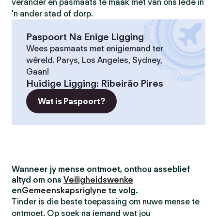
verander en pasmaats te maak met van ons lede in
'n ander stad of dorp.
Paspoort Na Enige Ligging
Wees pasmaats met enigiemand ter
wêreld. Parys, Los Angeles, Sydney,
Gaan!
Huidige Ligging
:
Ribeirão Pires
Wat is Paspoort?
Wanneer jy mense ontmoet, onthou asseblief
altyd om ons
Veiligheidswenke
en
Gemeenskapsriglyne
te volg.
Tinder is die beste toepassing om nuwe mense te
ontmoet. Op soek na iemand wat jou