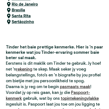
Rio de Janeiro
Brasília
Santa Rita
Sertãozinho
Tinder het baie prettige kenmerke. Hier is 'n paar
kenmerke wat jou Tinder-ervaring sommer baie
beter sal maak.
Eerstens is dit maklik om Tinder te gebruik. Jy hoef
net 'n
rekening
te skep. Maak seker jy voeg
belangstellings, foto's en 'n biografie by jou profiel
om bietjie met jou persoonlikheid te spog.
Daarna is jy reg om te begin
pasmaats maak
!
Voordat jy op reis gaan, kan jy die
Paspoort-
kenmerk
gebruik, wat by ons
topintekeningvlakke
ingesluit is. Paspoort laat jou toe om jou ligging te