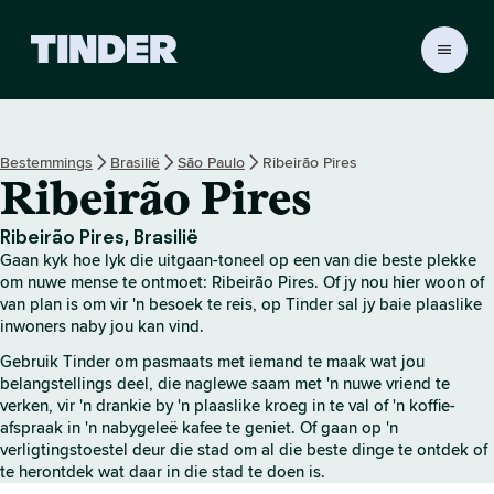
T
i
n
d
e
Bestemmings
Brasilië
São Paulo
Ribeirão Pires
r
Ribeirão Pires
-
t
u
Ribeirão Pires, Brasilië
i
Gaan kyk hoe lyk die uitgaan-toneel op een van die beste plekke
s
om nuwe mense te ontmoet: Ribeirão Pires. Of jy nou hier woon of
b
van plan is om vir 'n besoek te reis, op Tinder sal jy baie plaaslike
inwoners naby jou kan vind.
l
a
Gebruik Tinder om pasmaats met iemand te maak wat jou
d
belangstellings deel, die naglewe saam met 'n nuwe vriend te
verken, vir 'n drankie by 'n plaaslike kroeg in te val of 'n koffie-
afspraak in 'n nabygeleë kafee te geniet. Of gaan op 'n
verligtingstoestel deur die stad om al die beste dinge te ontdek of
te herontdek wat daar in die stad te doen is.