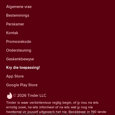
Algemene vrae
Bestemmings
Perskamer
Kontak
Promosiekode
Ondersteuning
Geskenkbewyse
Kry die toepassing!
App Store
Google Play Store
© 2026 Tinder LLC
Tinder is waar verbintenisse regtig begin, of jy nou na iets
ernstig soek, na iets informeel of na iets wat jy nog nie
heeltemal vir jouself uitgewerk het nie. Beskikbaar in 190 lande
Ons respekteer jou privaatheid. Ons en ons vennote