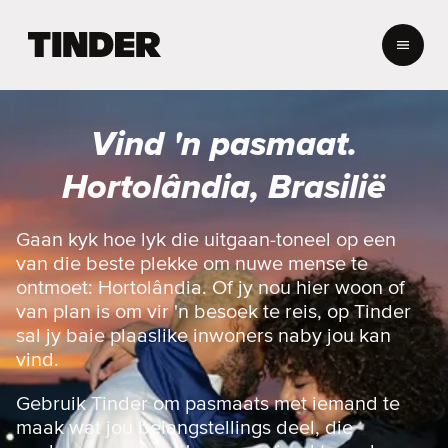
T
i
n
d
e
Vind 'n pasmaat.
r
-
Hortolândia, Brasilië
t
u
i
Gaan kyk hoe lyk die uitgaan-toneel op een
s
van die beste plekke om nuwe mense te
b
ontmoet: Hortolândia. Of jy nou hier woon of
l
van plan is om vir 'n besoek te reis, op Tinder
a
sal jy baie plaaslike inwoners naby jou kan
d
vind.
Gebruik Tinder om pasmaats met iemand te
maak wat jou belangstellings deel, die