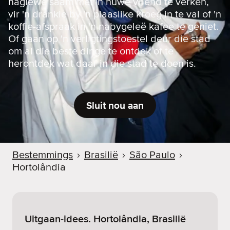
naglewe saam met 'n nuwe vriend te verken,
vir 'n drankie by 'n plaaslike kroeg in te val of 'n
koffie-afspraak in 'n nabygeleë kafee te geniet.
Of gaan op 'n verligtingstoestel deur die stad
om al die beste dinge te ontdek of te
herontdek wat daar in die stad te doen is.
Sluit nou aan
Bestemmings
›
Brasilië
›
São Paulo
›
Hortolândia
Uitgaan-idees. Hortolândia, Brasilië