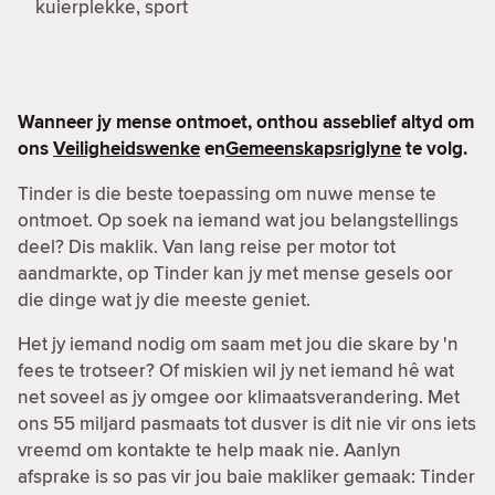
kuierplekke, sport
Wanneer jy mense ontmoet, onthou asseblief altyd om
ons
Veiligheidswenke
en
Gemeenskapsriglyne
te volg.
Tinder is die beste toepassing om nuwe mense te
ontmoet. Op soek na iemand wat jou belangstellings
deel? Dis maklik. Van lang reise per motor tot
aandmarkte, op Tinder kan jy met mense gesels oor
die dinge wat jy die meeste geniet.
Het jy iemand nodig om saam met jou die skare by 'n
fees te trotseer? Of miskien wil jy net iemand hê wat
net soveel as jy omgee oor klimaatsverandering. Met
ons 55 miljard pasmaats tot dusver is dit nie vir ons iets
vreemd om kontakte te help maak nie. Aanlyn
afsprake is so pas vir jou baie makliker gemaak: Tinder