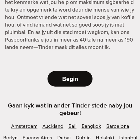
het kenmerke wat jou help om maksimum sigbaarheid
te kry en opgemerk te word deur die mense van wie jy
hou. Ontmoet vriende wat net soveel soos jy van koffie
hou, of vind iemand wat net so goed soos jy is met
pluimbal. En as jy uit die stad moet wegkom, kan ons
Paspoortfunksie jou in meer as 40 tale na meer as 190
lande neem—Tinder maak dit alles moontlik.
Begin
Gaan kyk wat in ander Tinder-stede naby jou
gebeur!
Amsterdam
Auckland
Bali
Bangkok
Barcelona
Berlyn
Buenos Aires
Dubai
Dublin
Helsinki
Istanbul