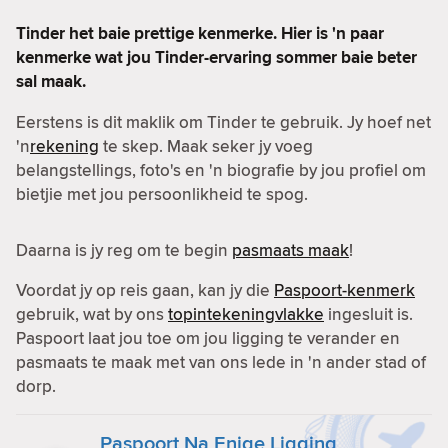
Tinder het baie prettige kenmerke. Hier is 'n paar
kenmerke wat jou Tinder-ervaring sommer baie beter
sal maak.
Eerstens is dit maklik om Tinder te gebruik. Jy hoef net
'n
rekening
te skep. Maak seker jy voeg
belangstellings, foto's en 'n biografie by jou profiel om
bietjie met jou persoonlikheid te spog.
Daarna is jy reg om te begin
pasmaats maak
!
Voordat jy op reis gaan, kan jy die
Paspoort-kenmerk
gebruik, wat by ons
topintekeningvlakke
ingesluit is.
Paspoort laat jou toe om jou ligging te verander en
pasmaats te maak met van ons lede in 'n ander stad of
dorp.
Paspoort Na Enige Ligging