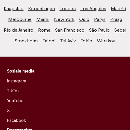
Kaapstad
Kopenhagen
Londen
Los Angeles
Madrid
Melbourne
Miami
New York
Oslo
Parys
Praag
Rio de Janeiro
Rome
San Francisco
São Paulo
Seoel
Stockholm
Taipei
Tel Aviv
Tokio
Warskou
Sosiale media
Instagram
TikTok
YouTube
X
Facebook
Regsaspekte