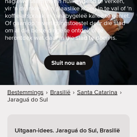
naglewe saam met 'n nuwe vriend te verken,
vir 'n drankie by 'n plaaslike kroeg in te val of 'n
koffie-afspraak in 'n nabygeleë kafee te geniet.
Of gaan op 'n verligtingstoestel deur die stad
om al die beste dinge te ontdek of te
herontdek wat daar in die stad te doen is.
Sluit nou aan
Bestemmings
›
Brasilië
›
Santa Catarina
›
Jaraguá do Sul
Uitgaan-idees. Jaraguá do Sul, Brasilië