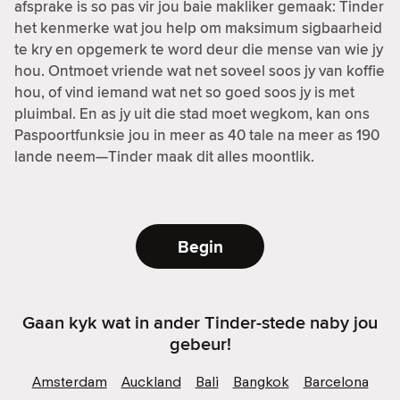
afsprake is so pas vir jou baie makliker gemaak: Tinder
het kenmerke wat jou help om maksimum sigbaarheid
te kry en opgemerk te word deur die mense van wie jy
hou. Ontmoet vriende wat net soveel soos jy van koffie
hou, of vind iemand wat net so goed soos jy is met
pluimbal. En as jy uit die stad moet wegkom, kan ons
Paspoortfunksie jou in meer as 40 tale na meer as 190
lande neem—Tinder maak dit alles moontlik.
Begin
Gaan kyk wat in ander Tinder-stede naby jou
gebeur!
Amsterdam
Auckland
Bali
Bangkok
Barcelona