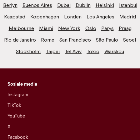
Berlyn
Buenos Aires
Dubai
Dublin
Helsinki
Istanbul
Kaapstad
Kopenhagen
Londen
Los Angeles
Madrid
Melbourne
Miami
New York
Oslo
Parys
Praag
Rio de Janeiro
Rome
San Francisco
São Paulo
Seoel
Stockholm
Taipei
Tel Aviv
Tokio
Warskou
Sosiale media
Instagram
TikTok
YouTube
X
Facebook