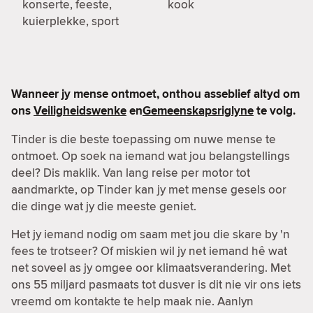
konserte, feeste,
kook
kuierplekke, sport
Wanneer jy mense ontmoet, onthou asseblief altyd om
ons
Veiligheidswenke
en
Gemeenskapsriglyne
te volg.
Tinder is die beste toepassing om nuwe mense te
ontmoet. Op soek na iemand wat jou belangstellings
deel? Dis maklik. Van lang reise per motor tot
aandmarkte, op Tinder kan jy met mense gesels oor
die dinge wat jy die meeste geniet.
Het jy iemand nodig om saam met jou die skare by 'n
fees te trotseer? Of miskien wil jy net iemand hê wat
net soveel as jy omgee oor klimaatsverandering. Met
ons 55 miljard pasmaats tot dusver is dit nie vir ons iets
vreemd om kontakte te help maak nie. Aanlyn