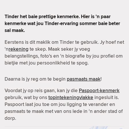
Tinder het baie prettige kenmerke. Hier is 'n paar
kenmerke wat jou Tinder-ervaring sommer baie beter
sal maak.
Eerstens is dit maklik om Tinder te gebruik. Jy hoef net
'n
rekening
te skep. Maak seker jy voeg
belangstellings, foto's en 'n biografie by jou profiel om
bietjie met jou persoonlikheid te spog.
Daarna is jy reg om te begin
pasmaats maak
!
Voordat jy op reis gaan, kan jy die
Paspoort-kenmerk
gebruik, wat by ons
topintekeningvlakke
ingesluit is.
Paspoort laat jou toe om jou ligging te verander en
pasmaats te maak met van ons lede in 'n ander stad of
dorp.