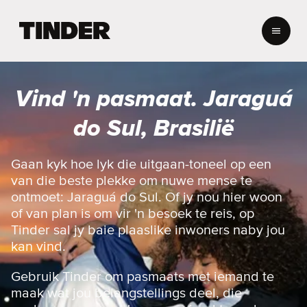
T
i
n
d
e
Vind 'n pasmaat. Jaraguá
r
-
do Sul, Brasilië
t
u
i
Gaan kyk hoe lyk die uitgaan-toneel op een
s
van die beste plekke om nuwe mense te
b
ontmoet: Jaraguá do Sul. Of jy nou hier woon
l
of van plan is om vir 'n besoek te reis, op
a
Tinder sal jy baie plaaslike inwoners naby jou
d
kan vind.
Gebruik Tinder om pasmaats met iemand te
maak wat jou belangstellings deel, die