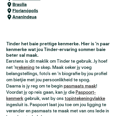
Brasília
Florianópolis
Ananindeua
Tinder het baie prettige kenmerke. Hier is 'n paar
kenmerke wat jou Tinder-ervaring sommer baie
beter sal maak.
Eerstens is dit maklik om Tinder te gebruik. Jy hoef
net 'n
rekening
te skep. Maak seker jy voeg
belangstellings, foto's en 'n biografie by jou profiel
om bietjie met jou persoonlikheid te spog.
Daarna is jy reg om te begin
pasmaats maak
!
Voordat jy op reis gaan, kan jy die
Paspoort-
kenmerk
gebruik, wat by ons
topintekeningvlakke
ingesluit is. Paspoort laat jou toe om jou ligging te
verander en pasmaats te maak met van ons lede in