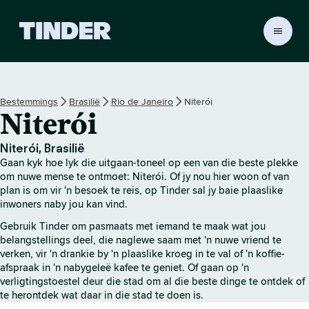
T
i
n
d
e
Bestemmings
Brasilië
Rio de Janeiro
Niterói
r
Niterói
-
t
u
Niterói, Brasilië
i
Gaan kyk hoe lyk die uitgaan-toneel op een van die beste plekke
s
om nuwe mense te ontmoet: Niterói. Of jy nou hier woon of van
b
plan is om vir 'n besoek te reis, op Tinder sal jy baie plaaslike
inwoners naby jou kan vind.
l
a
Gebruik Tinder om pasmaats met iemand te maak wat jou
d
belangstellings deel, die naglewe saam met 'n nuwe vriend te
verken, vir 'n drankie by 'n plaaslike kroeg in te val of 'n koffie-
afspraak in 'n nabygeleë kafee te geniet. Of gaan op 'n
verligtingstoestel deur die stad om al die beste dinge te ontdek of
te herontdek wat daar in die stad te doen is.