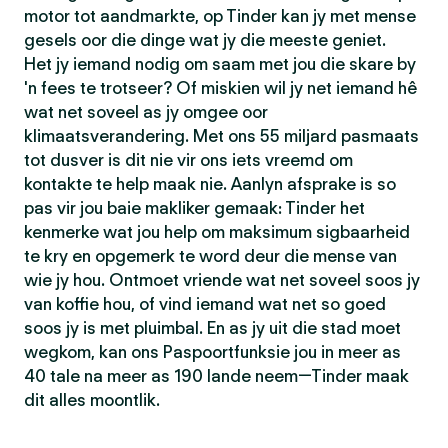
motor tot aandmarkte, op Tinder kan jy met mense
gesels oor die dinge wat jy die meeste geniet.
Het jy iemand nodig om saam met jou die skare by
'n fees te trotseer? Of miskien wil jy net iemand hê
wat net soveel as jy omgee oor
klimaatsverandering. Met ons 55 miljard pasmaats
tot dusver is dit nie vir ons iets vreemd om
kontakte te help maak nie. Aanlyn afsprake is so
pas vir jou baie makliker gemaak: Tinder het
kenmerke wat jou help om maksimum sigbaarheid
te kry en opgemerk te word deur die mense van
wie jy hou. Ontmoet vriende wat net soveel soos jy
van koffie hou, of vind iemand wat net so goed
soos jy is met pluimbal. En as jy uit die stad moet
wegkom, kan ons Paspoortfunksie jou in meer as
40 tale na meer as 190 lande neem—Tinder maak
dit alles moontlik.