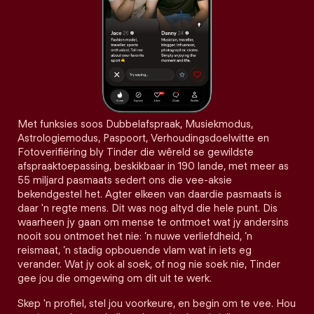
Met funksies soos Dubbelafspraak, Musiekmodus,
Astrologiemodus, Paspoort, Verhoudingsdoelwitte en
Fotoverifiëring bly Tinder die wêreld se gewildste
afspraaktoepassing, beskikbaar in 190 lande, met meer as
55 miljard pasmaats sedert ons die vee-aksie
bekendgestel het. Agter elkeen van daardie pasmaats is
daar 'n regte mens. Dit was nog altyd die hele punt. Dis
waarheen jy gaan om mense te ontmoet wat jy andersins
nooit sou ontmoet het nie: ’n nuwe verliefdheid, ’n
reismaat, ’n stadig opbouende vlam wat in iets eg
verander. Wat jy ook al soek, of nog nie soek nie, Tinder
gee jou die omgewing om dit uit te werk.
Skep 'n profiel, stel jou voorkeure, en begin om te vee. Hou