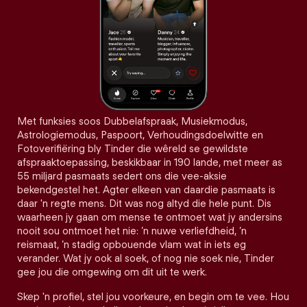
Met funksies soos Dubbelafspraak, Musiekmodus,
Astrologiemodus, Paspoort, Verhoudingsdoelwitte en
Fotoverifiëring bly Tinder die wêreld se gewildste
afspraaktoepassing, beskikbaar in 190 lande, met meer as
55 miljard pasmaats sedert ons die vee-aksie
bekendgestel het. Agter elkeen van daardie pasmaats is
daar 'n regte mens. Dit was nog altyd die hele punt. Dis
waarheen jy gaan om mense te ontmoet wat jy andersins
nooit sou ontmoet het nie: ’n nuwe verliefdheid, ’n
reismaat, ’n stadig opbouende vlam wat in iets eg
verander. Wat jy ook al soek, of nog nie soek nie, Tinder
gee jou die omgewing om dit uit te werk.
Skep 'n profiel, stel jou voorkeure, en begin om te vee. Hou