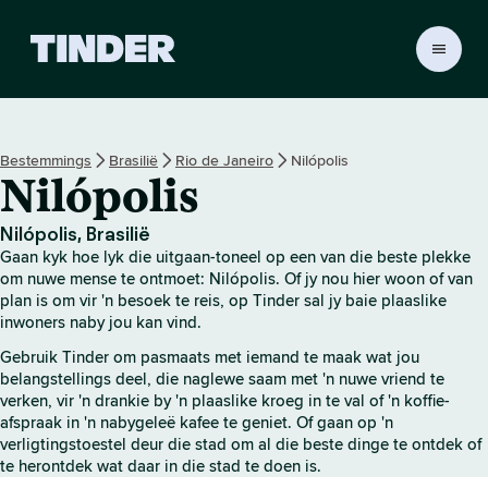
T
i
n
d
e
Bestemmings
Brasilië
Rio de Janeiro
Nilópolis
r
Nilópolis
-
t
u
Nilópolis, Brasilië
i
Gaan kyk hoe lyk die uitgaan-toneel op een van die beste plekke
s
om nuwe mense te ontmoet: Nilópolis. Of jy nou hier woon of van
b
plan is om vir 'n besoek te reis, op Tinder sal jy baie plaaslike
inwoners naby jou kan vind.
l
a
Gebruik Tinder om pasmaats met iemand te maak wat jou
d
belangstellings deel, die naglewe saam met 'n nuwe vriend te
verken, vir 'n drankie by 'n plaaslike kroeg in te val of 'n koffie-
afspraak in 'n nabygeleë kafee te geniet. Of gaan op 'n
verligtingstoestel deur die stad om al die beste dinge te ontdek of
te herontdek wat daar in die stad te doen is.