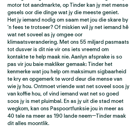
motor tot aandmarkte, op Tinder kan jy met mense
gesels oor die dinge wat jy die meeste geniet.
Het jy iemand nodig om saam met jou die skare by
'n fees te trotseer? Of miskien wil jy net iemand hê
wat net soveel as jy omgee oor
klimaatsverandering. Met ons 55 miljard pasmaats
tot dusver is dit nie vir ons iets vreemd om
kontakte te help maak nie. Aanlyn afsprake is so
pas vir jou baie makliker gemaak: Tinder het
kenmerke wat jou help om maksimum sigbaarheid
te kry en opgemerk te word deur die mense van
wie jy hou. Ontmoet vriende wat net soveel soos jy
van koffie hou, of vind iemand wat net so goed
soos jy is met pluimbal. En as jy uit die stad moet
wegkom, kan ons Paspoortfunksie jou in meer as
40 tale na meer as 190 lande neem—Tinder maak
dit alles moontlik.