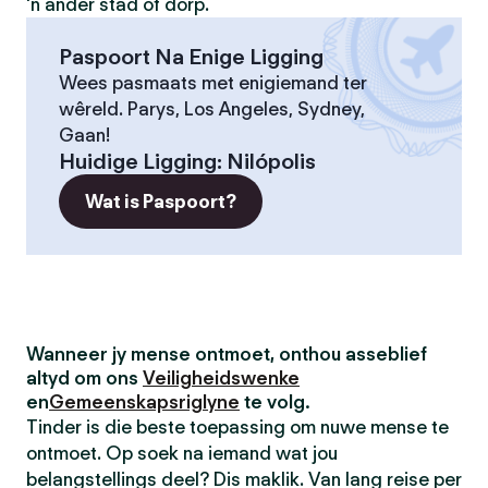
'n ander stad of dorp.
Paspoort Na Enige Ligging
Wees pasmaats met enigiemand ter
wêreld. Parys, Los Angeles, Sydney,
Gaan!
Huidige Ligging
:
Nilópolis
Wat is Paspoort?
Wanneer jy mense ontmoet, onthou asseblief
altyd om ons
Veiligheidswenke
en
Gemeenskapsriglyne
te volg.
Tinder is die beste toepassing om nuwe mense te
ontmoet. Op soek na iemand wat jou
belangstellings deel? Dis maklik. Van lang reise per