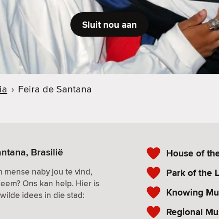
Sluit nou aan
ia
›
Feira de Santana
ntana, Brasilië
House of th
m mense naby jou te vind,
Park of the
eem? Ons kan help. Hier is
Knowing Mu
ilde idees in die stad:
Regional Mu