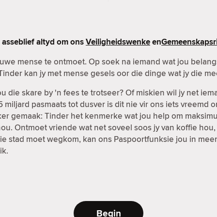
asseblief altyd om ons
Veiligheidswenke
en
Gemeenskapsri
nuwe mense te ontmoet. Op soek na iemand wat jou belangst
Tinder kan jy met mense gesels oor die dinge wat jy die me
 die skare by 'n fees te trotseer? Of miskien wil jy net ie
 miljard pasmaats tot dusver is dit nie vir ons iets vreemd 
kliker gemaak: Tinder het kenmerke wat jou help om maksi
ou. Ontmoet vriende wat net soveel soos jy van koffie hou,
it die stad moet wegkom, kan ons Paspoortfunksie jou in mee
ik.
Begin