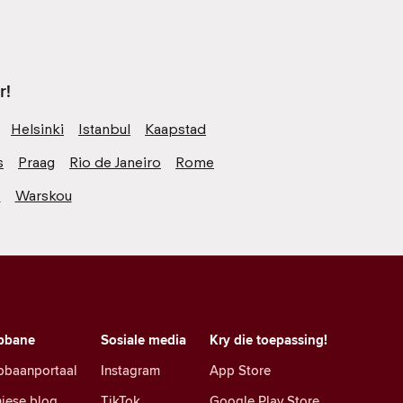
r!
Helsinki
Istanbul
Kaapstad
s
Praag
Rio de Janeiro
Rome
o
Warskou
pbane
Sosiale media
Kry die toepassing!
pbaanportaal
Instagram
App Store
iese blog
TikTok
Google Play Store