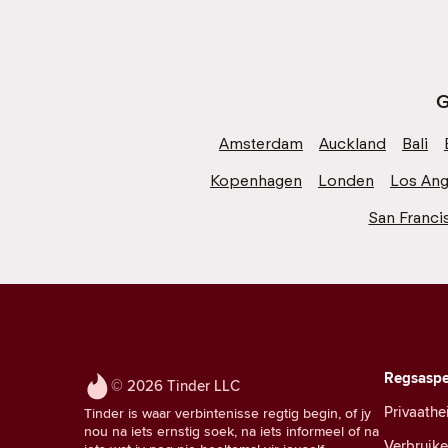
G
Amsterdam
Auckland
Bali
Kopenhagen
Londen
Los Ang
San Franci
Regsaspe
© 2026 Tinder LLC
Privaathe
Tinder is waar verbintenisse regtig begin, of jy
nou na iets ernstig soek, na iets informeel of na
Verbruik