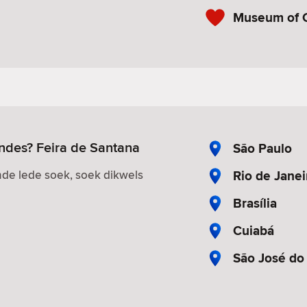
Museum of 
endes? Feira de Santana
São Paulo
Rio de Janei
de lede soek, soek dikwels
Brasília
Cuiabá
São José do 