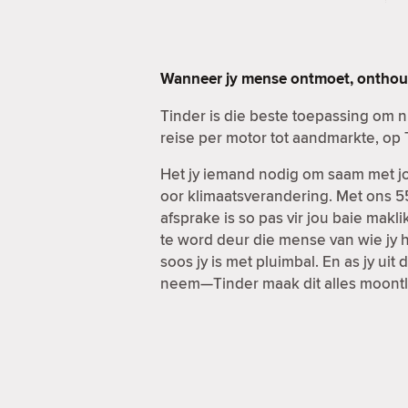
Wanneer jy mense ontmoet, onthou 
Tinder is die beste toepassing om 
reise per motor tot aandmarkte, op 
Het jy iemand nodig om saam met jou
oor klimaatsverandering. Met ons 55
afsprake is so pas vir jou baie ma
te word deur die mense van wie jy h
soos jy is met pluimbal. En as jy u
neem—Tinder maak dit alles moontl