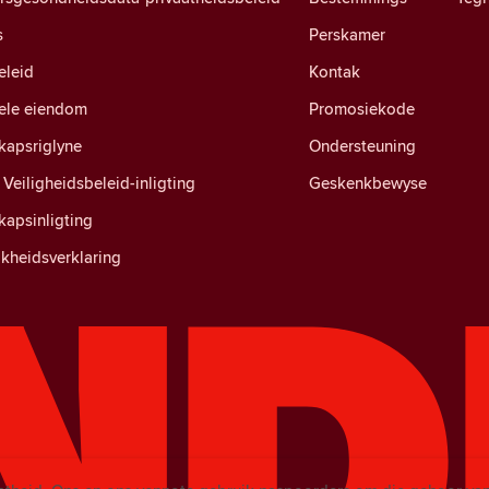
s
Perskamer
eleid
Kontak
uele eiendom
Promosiekode
apsriglyne
Ondersteuning
Veiligheidsbeleid-inligting
Geskenkbewyse
apsinligting
kheidsverklaring