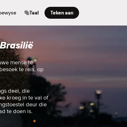
bewyse
Taal
Teken aan
Brasilië
nuwe mense te
besoek te reis, op
gs deel, die
e kroeg in te val of
ingstoestel deur die
ad te doen is.