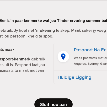
Hier is 'n paar kenmerke wat jou Tinder-ervaring sommer bai
ebruik. Jy hoef net 'n
rekening
te skep. Maak seker jy voeg b
met jou persoonlikheid te spog.
Paspoort Na En
ts maak
!
Wees pasmaats met eni
aspoort-kenmerk
gebruik,
Angeles, Sydney, Gaan
sluit is. Paspoort laat jou
pasmaats te maak met van
Huidige Ligging
Sluit nou aan