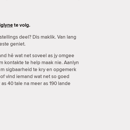
glyne
te volg.
ellings deel? Dis maklik. Van lang
este geniet.
mand hê wat net soveel as jy omgee
om kontakte te help maak nie. Aanlyn
mum sigbaarheid te kry en opgemerk
 of vind iemand wat net so goed
r as 40 tale na meer as 190 lande