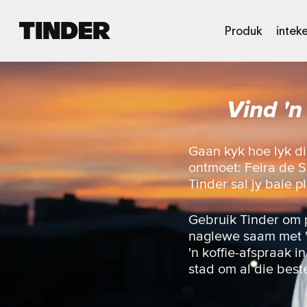
T
Produk
intek
i
n
d
e
Vind 'n
r
-
t
u
Gaan kyk hoe lyk d
i
ontmoet: Feira de Sa
s
Tinder sal jy baie 
b
l
a
Gebruik Tinder om 
d
naglewe saam met 'n 
'n koffie-afspraak i
stad om al die best