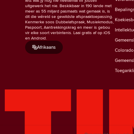
iets wat jy nog nie heeltemal vir jouself
uitgewerk het nie. Beskikbaar in 190 lande met
Bepaling
meer as 55 miljard pasmaats wat gemaak is, is
dit die wêreld se gewildste afspraaktoepassing.
Koekiesb
Kenmerke soos Dubbelafspraak, Musiekmodus,
Paspoort, Aantrekkingskrag en meer is gebou
Intellekt
vir elke soort verbintenis. Laai gratis af op iOS
en Android.
Gemeensk
Afrikaans
Colorado 
Gemeensk
Toegankli