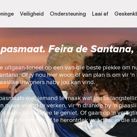
eninge
Veiligheid
Ondersteuning
Laai af
Geskenk
 pasmaat. Feira de Santana, 
ie uitgaan-toneel op een van die beste plekke om 
ntana. Of jy nou hier woon of van plan is om vir 'n 
plaaslike inwoners naby jou kan vind.
pasmaats met iemand te maak wat jou belangstellin
nuwe vriend te verken, vir 'n drankie by 'n plaaslik
n 'n nabygeleë kafee te geniet. Of gaan op 'n verligt
e dinge te ontdek of te herontdek wat daar in die st