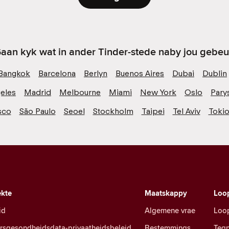
aan kyk wat in ander Tinder-stede naby jou gebeu
Bangkok
Barcelona
Berlyn
Buenos Aires
Dubai
Dublin
eles
Madrid
Melbourne
Miami
New York
Oslo
Pary
sco
São Paulo
Seoel
Stockholm
Taipei
Tel Aviv
Toki
kte
Maatskappy
Loo
id
Algemene vrae
Loo
ersgesondheidsdata-privaatheidsbeleid
Bestemmings
Tegn