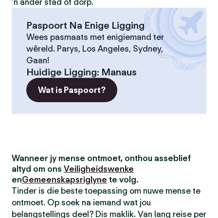
'n ander stad of dorp.
Paspoort Na Enige Ligging
Wees pasmaats met enigiemand ter
wêreld. Parys, Los Angeles, Sydney,
Gaan!
Huidige Ligging
:
Manaus
Wat is Paspoort?
Wanneer jy mense ontmoet, onthou asseblief
altyd om ons
Veiligheidswenke
en
Gemeenskapsriglyne
te volg.
Tinder is die beste toepassing om nuwe mense te
ontmoet. Op soek na iemand wat jou
belangstellings deel? Dis maklik. Van lang reise per