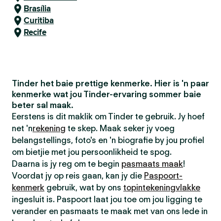
Brasília
Curitiba
Recife
Tinder het baie prettige kenmerke. Hier is 'n paar
kenmerke wat jou Tinder-ervaring sommer baie
beter sal maak.
Eerstens is dit maklik om Tinder te gebruik. Jy hoef
net 'n
rekening
te skep. Maak seker jy voeg
belangstellings, foto's en 'n biografie by jou profiel
om bietjie met jou persoonlikheid te spog.
Daarna is jy reg om te begin
pasmaats maak
!
Voordat jy op reis gaan, kan jy die
Paspoort-
kenmerk
gebruik, wat by ons
topintekeningvlakke
ingesluit is. Paspoort laat jou toe om jou ligging te
verander en pasmaats te maak met van ons lede in