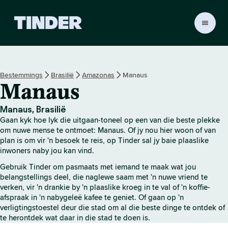
T
i
n
d
e
Bestemmings
Brasilië
Amazonas
Manaus
r
Manaus
-
t
u
Manaus, Brasilië
i
Gaan kyk hoe lyk die uitgaan-toneel op een van die beste plekke
s
om nuwe mense te ontmoet: Manaus. Of jy nou hier woon of van
b
plan is om vir 'n besoek te reis, op Tinder sal jy baie plaaslike
inwoners naby jou kan vind.
l
a
Gebruik Tinder om pasmaats met iemand te maak wat jou
d
belangstellings deel, die naglewe saam met 'n nuwe vriend te
verken, vir 'n drankie by 'n plaaslike kroeg in te val of 'n koffie-
afspraak in 'n nabygeleë kafee te geniet. Of gaan op 'n
verligtingstoestel deur die stad om al die beste dinge te ontdek of
te herontdek wat daar in die stad te doen is.