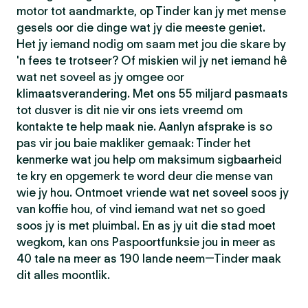
motor tot aandmarkte, op Tinder kan jy met mense
gesels oor die dinge wat jy die meeste geniet.
Het jy iemand nodig om saam met jou die skare by
'n fees te trotseer? Of miskien wil jy net iemand hê
wat net soveel as jy omgee oor
klimaatsverandering. Met ons 55 miljard pasmaats
tot dusver is dit nie vir ons iets vreemd om
kontakte te help maak nie. Aanlyn afsprake is so
pas vir jou baie makliker gemaak: Tinder het
kenmerke wat jou help om maksimum sigbaarheid
te kry en opgemerk te word deur die mense van
wie jy hou. Ontmoet vriende wat net soveel soos jy
van koffie hou, of vind iemand wat net so goed
soos jy is met pluimbal. En as jy uit die stad moet
wegkom, kan ons Paspoortfunksie jou in meer as
40 tale na meer as 190 lande neem—Tinder maak
dit alles moontlik.