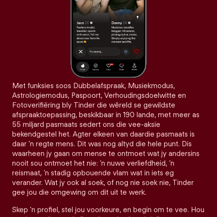
Met funksies soos Dubbelafspraak, Musiekmodus,
Astrologiemodus, Paspoort, Verhoudingsdoelwitte en
Fotoverifiëring bly Tinder die wêreld se gewildste
afspraaktoepassing, beskikbaar in 190 lande, met meer as
55 miljard pasmaats sedert ons die vee-aksie
bekendgestel het. Agter elkeen van daardie pasmaats is
daar 'n regte mens. Dit was nog altyd die hele punt. Dis
waarheen jy gaan om mense te ontmoet wat jy andersins
nooit sou ontmoet het nie: ’n nuwe verliefdheid, ’n
reismaat, ’n stadig opbouende vlam wat in iets eg
verander. Wat jy ook al soek, of nog nie soek nie, Tinder
gee jou die omgewing om dit uit te werk.
Skep 'n profiel, stel jou voorkeure, en begin om te vee. Hou