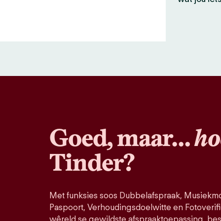
Goed, maar…
ho
Tinder?
Met funksies soos Dubbelafspraak, Musiekmo
Paspoort, Verhoudingsdoelwitte en Fotoverifi
wêreld se gewildste afspraaktoepassing, bes