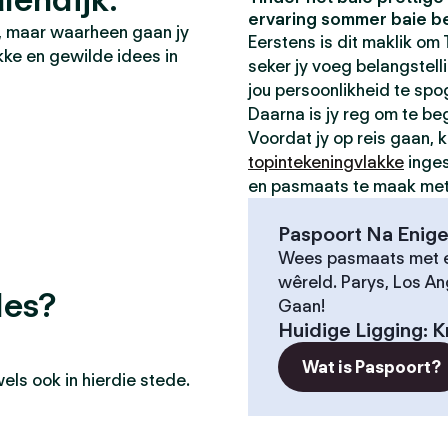
ervaring sommer baie be
d, maar waarheen gaan jy
Eerstens is dit maklik om T
kke en gewilde idees in
seker jy voeg belangstellin
jou persoonlikheid te spo
Daarna is jy reg om te be
Voordat jy op reis gaan, k
topintekeningvlakke
inges
en pasmaats te maak met v
Paspoort Na Enige
Wees pasmaats met e
wêreld. Parys, Los An
des?
Gaan!
Huidige Ligging
:
K
Wat is Paspoort?
ls ook in hierdie stede.