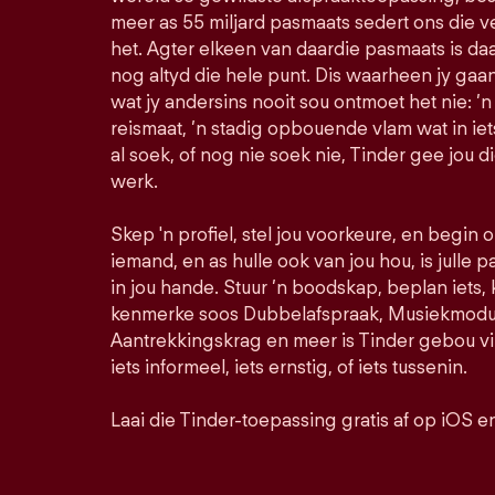
meer as 55 miljard pasmaats sedert ons die 
het. Agter elkeen van daardie pasmaats is daa
nog altyd die hele punt. Dis waarheen jy ga
wat jy andersins nooit sou ontmoet het nie: ’n
reismaat, ’n stadig opbouende vlam wat in iet
al soek, of nog nie soek nie, Tinder gee jou d
werk.
Skep 'n profiel, stel jou voorkeure, en begin
iemand, en as hulle ook van jou hou, is julle pa
in jou hande. Stuur ’n boodskap, beplan iets,
kenmerke soos Dubbelafspraak, Musiekmodus
Aantrekkingskrag en meer is Tinder gebou vir
iets informeel, iets ernstig, of iets tussenin.
Laai die Tinder-toepassing gratis af op iOS e