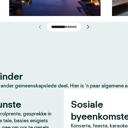
inder
 ander gemeenskapslede deel. Hier is 'n paar algemene ak
unste
Sosiale
byeenkomst
 rolprente, gesprekke in
e tale, basies enigiets
Konserte, feeste, karaoke
s gee om oor te gesels.