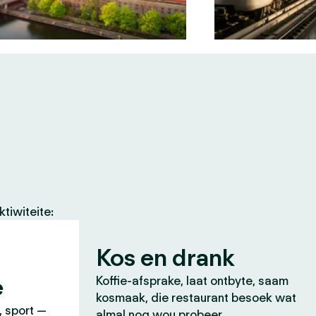
tiwiteite:
Kos en drank
e
Koffie-afsprake, laat ontbyte, saam
kosmaak, die restaurant besoek wat
, sport —
almal nog wou probeer.