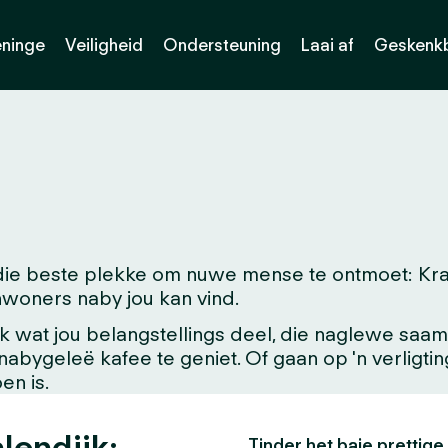
eninge
Veiligheid
Ondersteuning
Laai af
Geskenk
ie beste plekke om nuwe mense te ontmoet: Kralen
 inwoners naby jou kan vind.
at jou belangstellings deel, die naglewe saam me
'n nabygeleë kafee te geniet. Of gaan op 'n verligt
en is.
alendijk:
Tinder het baie prettige