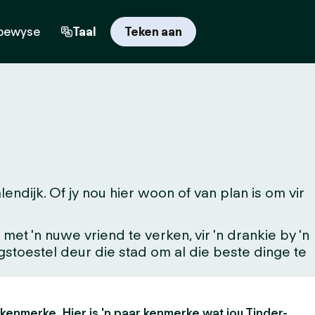
bewyse
Taal
Teken aan
dijk. Of jy nou hier woon of van plan is om vir
t 'n nuwe vriend te verken, vir 'n drankie by 'n
ingstoestel deur die stad om al die beste dinge te
 kenmerke. Hier is 'n paar kenmerke wat jou Tinder-