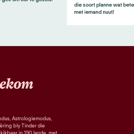
die soort planne wat bete
met iemand nuut!
ekom
dus, Astrologiemodus,
ëring bly Tinder die
kikbaar in 190 lande, met