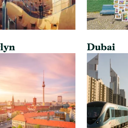
lyn
Dubai