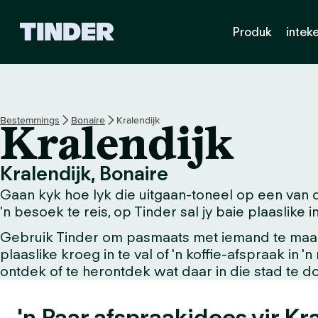
T
Produk
intek
i
n
d
e
r
-
Bestemmings
Bonaire
Kralendijk
Kralendijk
t
u
i
Kralendijk, Bonaire
s
Gaan kyk hoe lyk die uitgaan-toneel op een van d
b
l
'n besoek te reis, op Tinder sal jy baie plaaslike
a
Gebruik Tinder om pasmaats met iemand te maak w
d
plaaslike kroeg in te val of 'n koffie-afspraak in 
ontdek of te herontdek wat daar in die stad te do
'n Paar afspraakidees vir Kr