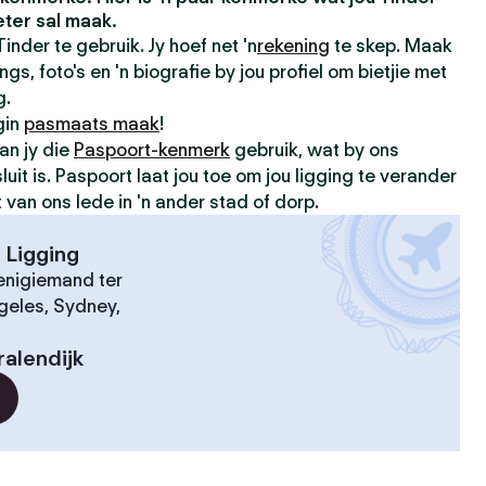
ter sal maak.
inder te gebruik. Jy hoef net 'n
rekening
te skep. Maak
gs, foto's en 'n biografie by jou profiel om bietjie met
g.
gin
pasmaats maak
!
an jy die
Paspoort-kenmerk
gebruik, wat by ons
luit is. Paspoort laat jou toe om jou ligging te verander
an ons lede in 'n ander stad of dorp.
 Ligging
nigiemand ter
geles, Sydney,
ralendijk