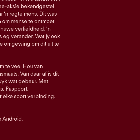
vee-aksie bekendgestel
r 'n regte mens. Dit was
an om mense te ontmoet
 nuwe verliefdheid, ’n
s eg verander. Wat jy ook
ie omgewing om dit uit te
 om te vee. Hou van
smaats. Van daar af is dit
 kyk wat gebeur. Met
, Paspoort,
 elke soort verbinding:
n Android.