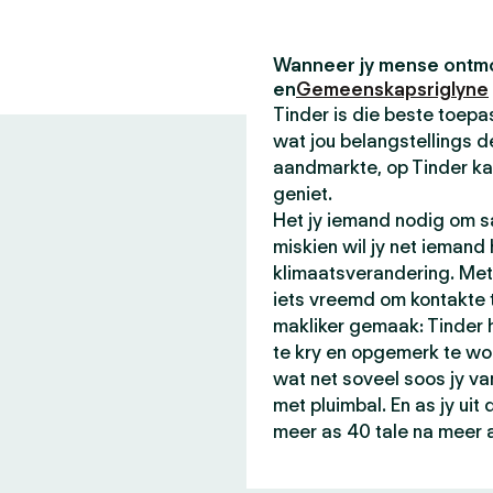
Wanneer jy mense ontmo
en
Gemeenskapsriglyne
Tinder is die beste toe
wat jou belangstellings de
aandmarkte, op Tinder ka
geniet.
Het jy iemand nodig om sa
miskien wil jy net iemand
klimaatsverandering. Met 
iets vreemd om kontakte t
makliker gemaak: Tinder
te kry en opgemerk te wo
wat net soveel soos jy va
met pluimbal. En as jy ui
meer as 40 tale na meer 