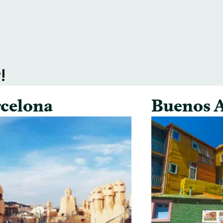
!
celona
Buenos A