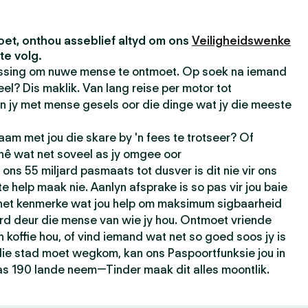
et, onthou asseblief altyd om ons
Veiligheidswenke
te volg.
passing om nuwe mense te ontmoet. Op soek na iemand
el? Dis maklik. Van lang reise per motor tot
n jy met mense gesels oor die dinge wat jy die meeste
am met jou die skare by 'n fees te trotseer? Of
 hê wat net soveel as jy omgee oor
ons 55 miljard pasmaats tot dusver is dit nie vir ons
e help maak nie. Aanlyn afsprake is so pas vir jou baie
 het kenmerke wat jou help om maksimum sigbaarheid
rd deur die mense van wie jy hou. Ontmoet vriende
n koffie hou, of vind iemand wat net so goed soos jy is
t die stad moet wegkom, kan ons Paspoortfunksie jou in
as 190 lande neem—Tinder maak dit alles moontlik.