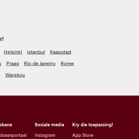
r!
Helsinki
Istanbul
Kaapstad
s
Praag
Rio de Janeiro
Rome
o
Warskou
pbane
Sosiale media
Kry die toepassing!
pbaanportaal
Instagram
App Store