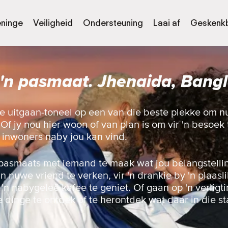
eninge
Veiligheid
Ondersteuning
Laai af
Geskenk
'n pasmaat. Jhenaida, Bang
ie uitgaan-toneel op een van die beste plekke om 
f jy nou hier woon of van plan is om vir 'n besoek t
e inwoners naby jou kan vind.
pasmaats met iemand te maak wat jou belangstellin
nuwe vriend te verken, vir 'n drankie by 'n plaaslik
n 'n nabygeleë kafee te geniet. Of gaan op 'n verligt
e dinge te ontdek of te herontdek wat daar in die st