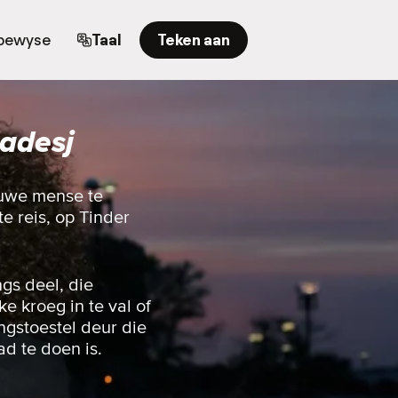
bewyse
Taal
Teken aan
ladesj
nuwe mense te
e reis, op Tinder
gs deel, die
e kroeg in te val of
ingstoestel deur die
ad te doen is.