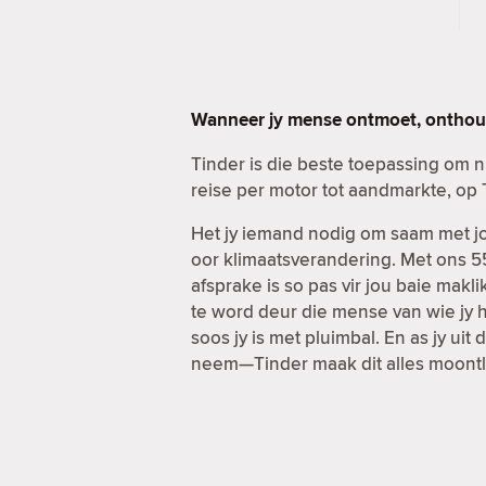
Wanneer jy mense ontmoet, onthou 
Tinder is die beste toepassing om 
reise per motor tot aandmarkte, op 
Het jy iemand nodig om saam met jou
oor klimaatsverandering. Met ons 55
afsprake is so pas vir jou baie ma
te word deur die mense van wie jy h
soos jy is met pluimbal. En as jy u
neem—Tinder maak dit alles moontl