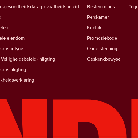
ersgesondheidsdata-privaatheidsbeleid
Bestemmings
Tegn
s
Perskamer
eleid
Kontak
uele eiendom
Promosiekode
apsriglyne
Ondersteuning
Veiligheidsbeleid-inligting
Geskenkbewyse
apsinligting
kheidsverklaring