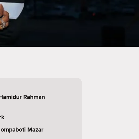
 Hamidur Rahman
rk
hompaboti Mazar