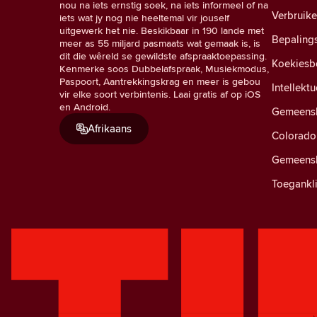
nou na iets ernstig soek, na iets informeel of na
Verbruik
iets wat jy nog nie heeltemal vir jouself
uitgewerk het nie. Beskikbaar in 190 lande met
Bepaling
meer as 55 miljard pasmaats wat gemaak is, is
dit die wêreld se gewildste afspraaktoepassing.
Koekiesb
Kenmerke soos Dubbelafspraak, Musiekmodus,
Paspoort, Aantrekkingskrag en meer is gebou
Intellekt
vir elke soort verbintenis. Laai gratis af op iOS
en Android.
Gemeensk
Afrikaans
Colorado 
Gemeensk
Toegankli