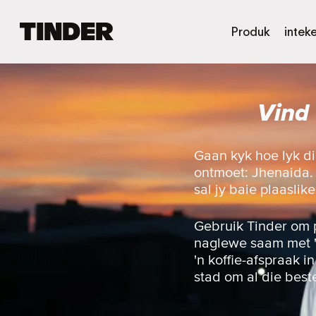
T
Produk
intek
i
n
d
e
Vind 
r
-
t
u
Gaan kyk hoe lyk d
i
ontmoet: Jhenaida. O
s
sal jy baie plaaslik
b
l
a
Gebruik Tinder om 
d
naglewe saam met 'n 
'n koffie-afspraak i
stad om al die best