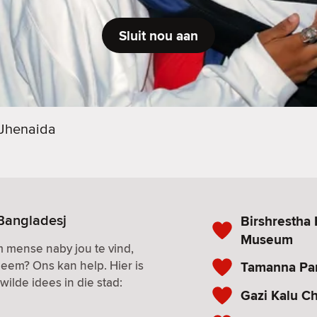
Sluit nou aan
Jhenaida
 Bangladesj
Birshrestha
Museum
m mense naby jou te vind,
eem? Ons kan help. Hier is
Tamanna Pa
ilde idees in die stad:
Gazi Kalu C