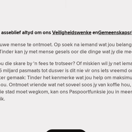
asseblief altyd om ons
Veiligheidswenke
en
Gemeenskapsri
nuwe mense te ontmoet. Op soek na iemand wat jou belangst
Tinder kan jy met mense gesels oor die dinge wat jy die me
 die skare by 'n fees te trotseer? Of miskien wil jy net ie
 miljard pasmaats tot dusver is dit nie vir ons iets vreemd 
kliker gemaak: Tinder het kenmerke wat jou help om maksi
ou. Ontmoet vriende wat net soveel soos jy van koffie hou,
it die stad moet wegkom, kan ons Paspoortfunksie jou in mee
ik.