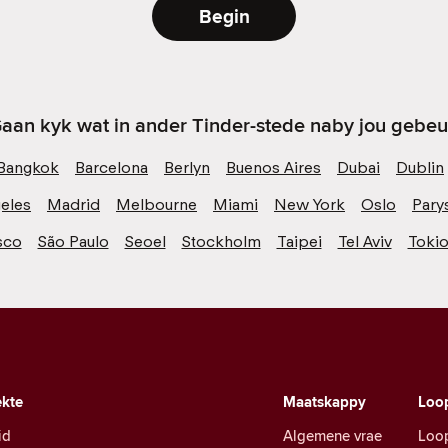
Begin
aan kyk wat in ander Tinder-stede naby jou gebeu
Bangkok
Barcelona
Berlyn
Buenos Aires
Dubai
Dublin
eles
Madrid
Melbourne
Miami
New York
Oslo
Pary
sco
São Paulo
Seoel
Stockholm
Taipei
Tel Aviv
Toki
kte
Maatskappy
Loo
id
Algemene vrae
Loo