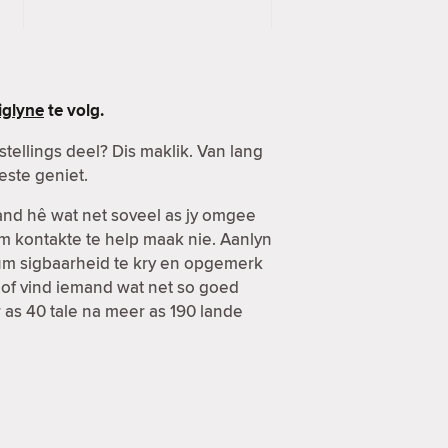
glyne
te volg.
ellings deel? Dis maklik. Van lang
este geniet.
mand hê wat net soveel as jy omgee
om kontakte te help maak nie. Aanlyn
mum sigbaarheid te kry en opgemerk
 of vind iemand wat net so goed
r as 40 tale na meer as 190 lande