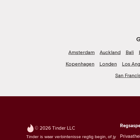
G
Amsterdam
Auckland
Bali
Kopenhagen
Londen
Los Ang
San Franci
Regsaspe
© 2026 Tinder LLC
Privaathe
Tinder is waar verbintenisse regtig begin, of jy