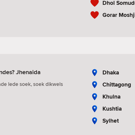
Dhol Somud
Gorar Moshj
endes? Jhenaida
Dhaka
Chittagong
de lede soek, soek dikwels
Khulna
Kushtia
Sylhet