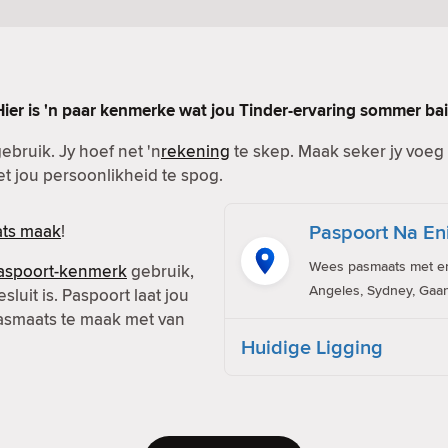
Hier is 'n paar kenmerke wat jou Tinder-ervaring sommer bai
ebruik. Jy hoef net 'n
rekening
te skep. Maak seker jy voeg b
met jou persoonlikheid te spog.
Paspoort Na En
ts maak
!
Wees pasmaats met eni
aspoort-kenmerk
gebruik,
Angeles, Sydney, Gaan
sluit is. Paspoort laat jou
pasmaats te maak met van
Huidige Ligging