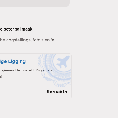
e beter sal maak.
elangstellings, foto's en 'n
ige Ligging
giemand ter wêreld. Parys, Los
!
Jhenaida