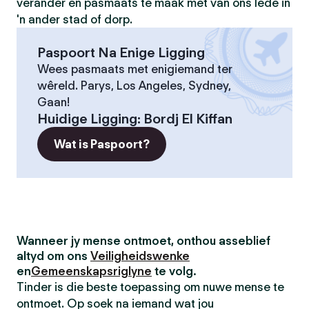
verander en pasmaats te maak met van ons lede in
'n ander stad of dorp.
Paspoort Na Enige Ligging
Wees pasmaats met enigiemand ter
wêreld. Parys, Los Angeles, Sydney,
Gaan!
Huidige Ligging
:
Bordj El Kiffan
Wat is Paspoort?
Wanneer jy mense ontmoet, onthou asseblief
altyd om ons
Veiligheidswenke
en
Gemeenskapsriglyne
te volg.
Tinder is die beste toepassing om nuwe mense te
ontmoet. Op soek na iemand wat jou