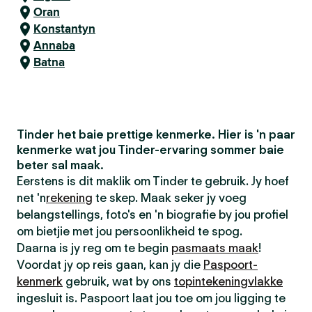
Oran
Konstantyn
Annaba
Batna
Tinder het baie prettige kenmerke. Hier is 'n paar
kenmerke wat jou Tinder-ervaring sommer baie
beter sal maak.
Eerstens is dit maklik om Tinder te gebruik. Jy hoef
net 'n
rekening
te skep. Maak seker jy voeg
belangstellings, foto's en 'n biografie by jou profiel
om bietjie met jou persoonlikheid te spog.
Daarna is jy reg om te begin
pasmaats maak
!
Voordat jy op reis gaan, kan jy die
Paspoort-
kenmerk
gebruik, wat by ons
topintekeningvlakke
ingesluit is. Paspoort laat jou toe om jou ligging te