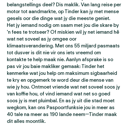
belangstellings deel? Dis maklik. Van lang reise per
motor tot aandmarkte, op Tinder kan jy met mense
gesels oor die dinge wat jy die meeste geniet.
Het jy iemand nodig om saam met jou die skare by
'n fees te trotseer? Of miskien wil jy net iemand hê
wat net soveel as jy omgee oor
klimaatsverandering. Met ons 55 miljard pasmaats
tot dusver is dit nie vir ons iets vreemd om
kontakte te help maak nie. Aanlyn afsprake is so
pas vir jou baie makliker gemaak: Tinder het
kenmerke wat jou help om maksimum sigbaarheid
te kry en opgemerk te word deur die mense van
wie jy hou. Ontmoet vriende wat net soveel soos jy
van koffie hou, of vind iemand wat net so goed
soos jy is met pluimbal. En as jy uit die stad moet
wegkom, kan ons Paspoortfunksie jou in meer as
40 tale na meer as 190 lande neem—Tinder maak
dit alles moontlik.