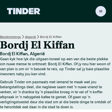
T
i
n
d
e
Bestemmings
Algerië
Bordj El Kiffan
r
Bordj El Kiffan
-
t
u
Bordj El Kiffan, Algerië
i
Gaan kyk hoe lyk die uitgaan-toneel op een van die beste plekke
s
om nuwe mense te ontmoet: Bordj El Kiffan. Of jy nou hier woon of
b
van plan is om vir 'n besoek te reis, op Tinder sal jy baie plaaslike
inwoners naby jou kan vind.
l
a
Gebruik Tinder om pasmaats met iemand te maak wat jou
d
belangstellings deel, die naglewe saam met 'n nuwe vriend te
verken, vir 'n drankie by 'n plaaslike kroeg in te val of 'n koffie-
afspraak in 'n nabygeleë kafee te geniet. Of gaan op 'n
verligtingstoestel deur die stad om al die beste dinge te ontdek of
te herontdek wat daar in die stad te doen is.