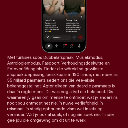
Met funksies soos Dubbelafspraak, Musiekmodus,
Astrologiemodus, Paspoort, Verhoudingsdoelwitte en
Fotoverifiëring bly Tinder die wêreld se gewildste
afspraaktoepassing, beskikbaar in 190 lande, met meer as
55 miljard pasmaats sedert ons die vee-aksie
bekendgestel het. Agter elkeen van daardie pasmaats is
daar 'n regte mens. Dit was nog altyd die hele punt. Dis
waarheen jy gaan om mense te ontmoet wat jy andersins
nooit sou ontmoet het nie: ’n nuwe verliefdheid, ’n
reismaat, ’n stadig opbouende vlam wat in iets eg
verander. Wat jy ook al soek, of nog nie soek nie, Tinder
gee jou die omgewing om dit uit te werk.