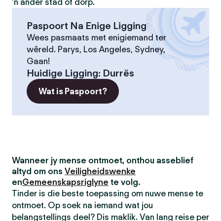
'n ander stad of dorp.
Paspoort Na Enige Ligging
Wees pasmaats met enigiemand ter
wêreld. Parys, Los Angeles, Sydney,
Gaan!
Huidige Ligging
:
Durrës
Wat is Paspoort?
Wanneer jy mense ontmoet, onthou asseblief
altyd om ons
Veiligheidswenke
en
Gemeenskapsriglyne
te volg.
Tinder is die beste toepassing om nuwe mense te
ontmoet. Op soek na iemand wat jou
belangstellings deel? Dis maklik. Van lang reise per