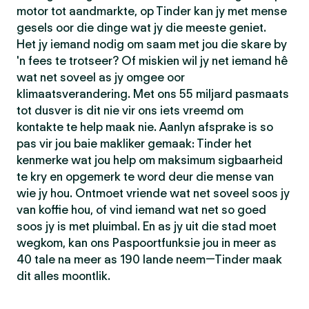
motor tot aandmarkte, op Tinder kan jy met mense
gesels oor die dinge wat jy die meeste geniet.
Het jy iemand nodig om saam met jou die skare by
'n fees te trotseer? Of miskien wil jy net iemand hê
wat net soveel as jy omgee oor
klimaatsverandering. Met ons 55 miljard pasmaats
tot dusver is dit nie vir ons iets vreemd om
kontakte te help maak nie. Aanlyn afsprake is so
pas vir jou baie makliker gemaak: Tinder het
kenmerke wat jou help om maksimum sigbaarheid
te kry en opgemerk te word deur die mense van
wie jy hou. Ontmoet vriende wat net soveel soos jy
van koffie hou, of vind iemand wat net so goed
soos jy is met pluimbal. En as jy uit die stad moet
wegkom, kan ons Paspoortfunksie jou in meer as
40 tale na meer as 190 lande neem—Tinder maak
dit alles moontlik.