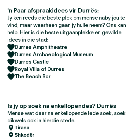
'n Paar afspraakidees vir Durrës:
Jy ken reeds die beste plek om mense naby jou te
vind, maar waarheen gaan jy hulle neem? Ons kan
help. Hier is die beste uitgaanplekke en gewilde
idees in die stad:
Durres Amphitheatre
Durres Archaeological Museum
Durres Castle
Royal Villa of Durres
The Beach Bar
Is jy op soek na enkellopendes? Durrës
Mense wat daar na enkellopende lede soek, soek
dikwels ook in hierdie stede.
Tirana
Shkodër