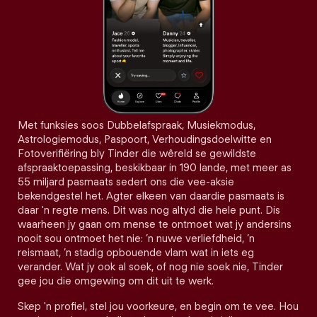
Met funksies soos Dubbelafspraak, Musiekmodus,
Astrologiemodus, Paspoort, Verhoudingsdoelwitte en
Fotoverifiëring bly Tinder die wêreld se gewildste
afspraaktoepassing, beskikbaar in 190 lande, met meer as
55 miljard pasmaats sedert ons die vee-aksie
bekendgestel het. Agter elkeen van daardie pasmaats is
daar 'n regte mens. Dit was nog altyd die hele punt. Dis
waarheen jy gaan om mense te ontmoet wat jy andersins
nooit sou ontmoet het nie: ’n nuwe verliefdheid, ’n
reismaat, ’n stadig opbouende vlam wat in iets eg
verander. Wat jy ook al soek, of nog nie soek nie, Tinder
gee jou die omgewing om dit uit te werk.
Skep 'n profiel, stel jou voorkeure, en begin om te vee. Hou