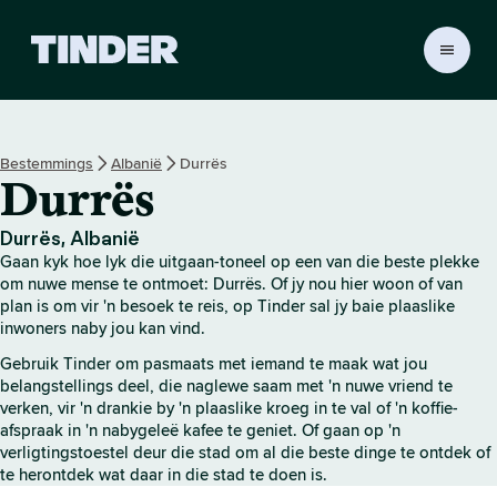
T
i
n
d
e
Bestemmings
Albanië
Durrës
r
Durrës
-
t
u
Durrës, Albanië
i
Gaan kyk hoe lyk die uitgaan-toneel op een van die beste plekke
s
om nuwe mense te ontmoet: Durrës. Of jy nou hier woon of van
b
plan is om vir 'n besoek te reis, op Tinder sal jy baie plaaslike
inwoners naby jou kan vind.
l
a
Gebruik Tinder om pasmaats met iemand te maak wat jou
d
belangstellings deel, die naglewe saam met 'n nuwe vriend te
verken, vir 'n drankie by 'n plaaslike kroeg in te val of 'n koffie-
afspraak in 'n nabygeleë kafee te geniet. Of gaan op 'n
verligtingstoestel deur die stad om al die beste dinge te ontdek of
te herontdek wat daar in die stad te doen is.