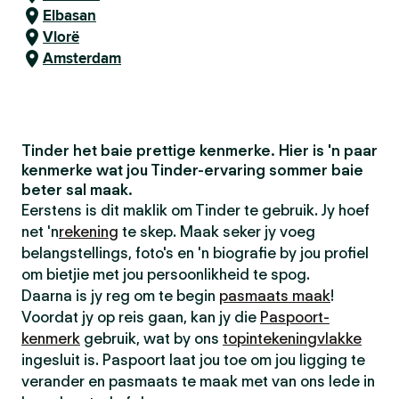
Elbasan
Vlorë
Amsterdam
Tinder het baie prettige kenmerke. Hier is 'n paar
kenmerke wat jou Tinder-ervaring sommer baie
beter sal maak.
Eerstens is dit maklik om Tinder te gebruik. Jy hoef
net 'n
rekening
te skep. Maak seker jy voeg
belangstellings, foto's en 'n biografie by jou profiel
om bietjie met jou persoonlikheid te spog.
Daarna is jy reg om te begin
pasmaats maak
!
Voordat jy op reis gaan, kan jy die
Paspoort-
kenmerk
gebruik, wat by ons
topintekeningvlakke
ingesluit is. Paspoort laat jou toe om jou ligging te
verander en pasmaats te maak met van ons lede in