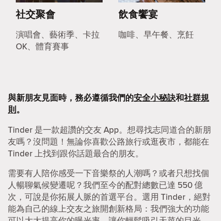
社交聚會
飲食饗宴
演唱會、藝術季、卡拉
咖啡、早午餐、烹飪
OK、體育賽事
與新朋友見面時，務必遵循我們的
安全小秘訣
和
社群規
則
。
Tinder 是一款超讚的交友 App。想尋找志同道合的新朋
友嗎？沒問題！無論你喜歡公路旅行或逛夜市，都能在
Tinder 上找到跟你話題最合的朋友。
需要有人陪你感受一下音樂祭的人潮嗎？或者只想找個
人暢聊氣候變遷呢？我們至今的配對總數已達 550 億
次，可說是你拓展人脈的首選平台。選用 Tinder，絕對
能為自己的線上交友之旅開創新格局：我們強大的功能
可以大大提高你的曝光率，讓你輕鬆吸引天菜的目光。