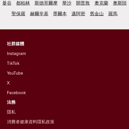
曼谷
都柏林
斯德哥爾摩
華沙
開普敦
奧克蘭
奧斯陸
聖保羅
赫爾辛基
墨爾本
邁阿密
舊金山
羅馬
社群媒體
Instagram
TikTok
YouTube
X
Facebook
法務
隱私
消費者健康資料隱私政策