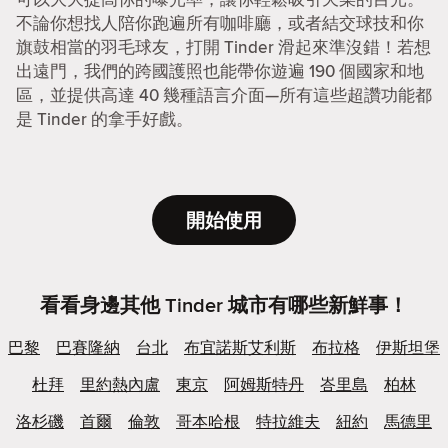
不論你想找人陪你跑遍所有咖啡廳，或者結交球技和你
旗鼓相當的羽毛球友，打開 Tinder 滑起來準沒錯！若想
出遠門，我們的跨國護照也能帶你遊遍 190 個國家和地
區，並提供高達 40 幾種語言介面—所有這些超讚功能都
是 Tinder 的拿手好戲。
開始使用
看看身邊其他 Tinder 城市有哪些新鮮事！
巴黎
巴賽隆納
台北
布宜諾斯艾利斯
布拉格
伊斯坦堡
杜拜
里約熱內盧
東京
阿姆斯特丹
峇里島
柏林
洛杉磯
首爾
倫敦
哥本哈根
特拉維夫
紐約
馬德里