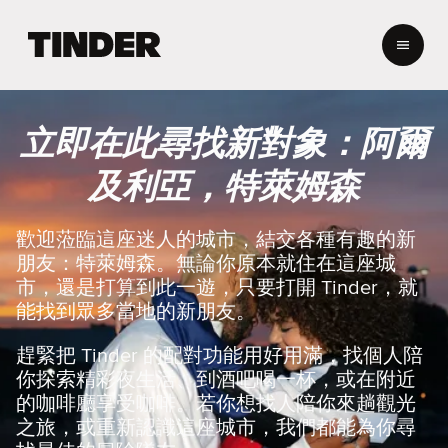
T
i
n
d
e
立即在此尋找新對象：阿爾
r
首
及利亞，特萊姆森
頁
歡迎蒞臨這座迷人的城市，結交各種有趣的新
朋友：特萊姆森。無論你原本就住在這座城
市，還是打算到此一遊，只要打開 Tinder，就
能找到眾多當地的新朋友。
趕緊把 Tinder 的配對功能用好用滿，找個人陪
你探索精彩夜生活、到酒吧喝一杯，或在附近
的咖啡廳享受咖啡。若你想找人陪你來趟觀光
之旅，或重新認識這座城市，我們都能為你尋