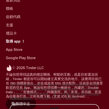
最新消息
聯絡
促銷代碼
支援
禮品卡
取得 app ！
App Store
Google Play Store
© 2026 Tinder LLC
不論你想尋找認真的穩定關係、輕鬆的互動，或是目前還沒頭
緒，Tinder 都是你可以開始建立真實交流的地方。該應用目前已
在 190 個國家推出，並促成超過 550 億次配對，這就是全球最受
我們非常重視你的隱私。我們與合作夥伴使用追蹤器分析網
歡迎的交友 App。無論你想尋找哪一種緣分，內建的「Double
站上的訪客，以便為你提供最相關的優惠內容，同時提升我
Date」、「音樂模式」、「跨國護照」和「來電」等功能，皆是
們 Tinder 行銷活動的成效。
進一步瞭解我們使用的 Cookie
為你量身打造。立即免費下載（支援 iOS 和 Android）。
和服務供應商。
你可以隨時在設定中撤銷同意。
繁體中文