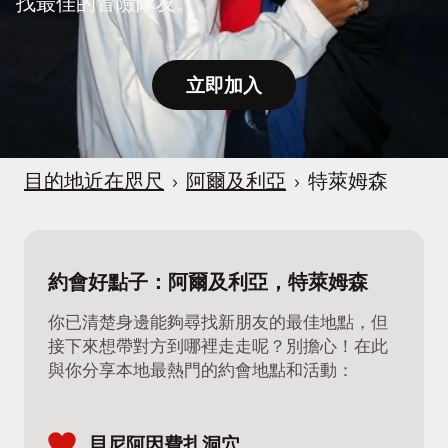
找最佳的冒險隊友。
立即加入
目的地近在咫尺
›
阿爾及利亞
›
特萊姆森
約會好點子：阿爾及利亞，特萊姆森
你已清楚身邊能夠尋找新朋友的最佳地點，但
接下來想帶對方到哪裡走走呢？別擔心！在此
與你分享本地最熱門的約會地點和活動：
貝尼阿因費扎洞穴