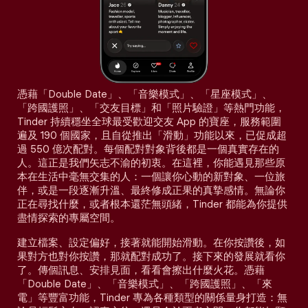
憑藉「Double Date」、「音樂模式」、「星座模式」、
「跨國護照」、「交友目標」和「照片驗證」等熱門功能，
Tinder 持續穩坐全球最受歡迎交友 App 的寶座，服務範圍
遍及 190 個國家，且自從推出「滑動」功能以來，已促成超
過 550 億次配對。每個配對對象背後都是一個真實存在的
人。這正是我們矢志不渝的初衷。在這裡，你能遇見那些原
本在生活中毫無交集的人：一個讓你心動的新對象、一位旅
伴，或是一段逐漸升溫、最終修成正果的真摯感情。無論你
正在尋找什麼，或者根本還茫無頭緒，Tinder 都能為你提供
盡情探索的專屬空間。
建立檔案、設定偏好，接著就能開始滑動。在你按讚後，如
果對方也對你按讚，那就配對成功了。接下來的發展就看你
了。傳個訊息、安排見面，看看會擦出什麼火花。憑藉
「Double Date」、「音樂模式」、「跨國護照」、「來
電」等豐富功能，Tinder 專為各種類型的關係量身打造：無