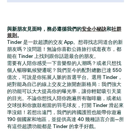
與新朋友見面時，務必遵循我們的
安全小秘訣
和
社群
規則
。
Tinder 是一款超讚的交友 App。想尋找志同道合的新
朋友嗎？沒問題！無論你喜歡公路旅行或逛夜市，都
能在 Tinder 上找到跟你話題最合的朋友。
需要有人陪你感受一下音樂祭的人潮嗎？或者只想找
個人暢聊氣候變遷呢？我們至今的配對總數已達 550
億次，可說是你拓展人脈的首選平台。選用 Tinder，
絕對能為自己的線上交友之旅開創新格局：我們強大
的功能可以大大提高你的曝光率，讓你輕鬆吸引天菜
的目光。不論你想找人陪你跑遍所有咖啡廳，或者結
交球技和你旗鼓相當的羽毛球友，打開 Tinder 滑起來
準沒錯！若想出遠門，我們的跨國護照也能帶你遊遍
190 個國家和地區，並提供高達 40 幾種語言介面—所
有這些超讚功能都是 Tinder 的拿手好戲。