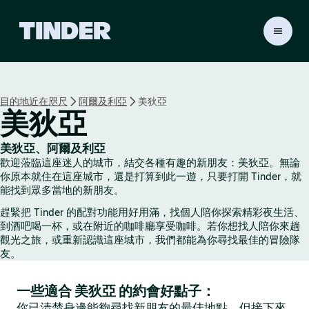
T
i
n
d
e
目的地近在咫尺
阿爾及利亞
美狄亞
r
美狄亞
首
頁
美狄亞、阿爾及利亞
歡迎蒞臨這座迷人的城市，結交各種有趣的新朋友：美狄亞。無論
你原本就住在這座城市，還是打算到此一遊，只要打開 Tinder，就
能找到眾多當地的新朋友。
趕緊把 Tinder 的配對功能用好用滿，找個人陪你探索精彩夜生活、
到酒吧喝一杯，或在附近的咖啡廳享受咖啡。若你想找人陪你來趟
觀光之旅，或重新認識這座城市，我們都能為你尋找最佳的冒險隊
友。
一些適合 美狄亞 的約會好點子：
你已清楚身邊能夠尋找新朋友的最佳地點，但接下來