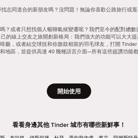
p。想尋找志同道合的新朋友嗎？沒問題！無論你喜歡公路旅行或逛夜
嗎？或者只想找個人暢聊氣候變遷呢？我們至今的配對總數已達
能為自己的線上交友之旅開創新格局：我們強大的功能可以大大
廳，或者結交球技和你旗鼓相當的羽毛球友，打開 Tinde
和地區，並提供高達 40 幾種語言介面—所有這些超讚功能都是 
開始使用
看看身邊其他 Tinder 城市有哪些新鮮事！
斯
布拉格
伊斯坦堡
杜拜
里約熱內盧
東京
阿姆斯特丹