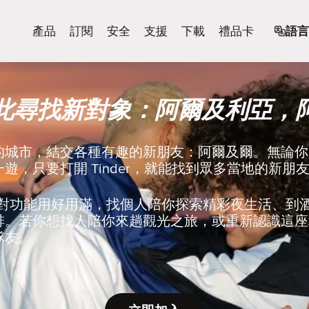
產品
訂閱
安全
支援
下載
禮品卡
語言
此尋找新對象：阿爾及利亞，
的城市，結交各種有趣的新朋友：阿爾及爾。無論你
遊，只要打開 Tinder，就能找到眾多當地的新朋
r 的配對功能用好用滿，找個人陪你探索精彩夜生活、
啡。若你想找人陪你來趟觀光之旅，或重新認識這座
隊友。