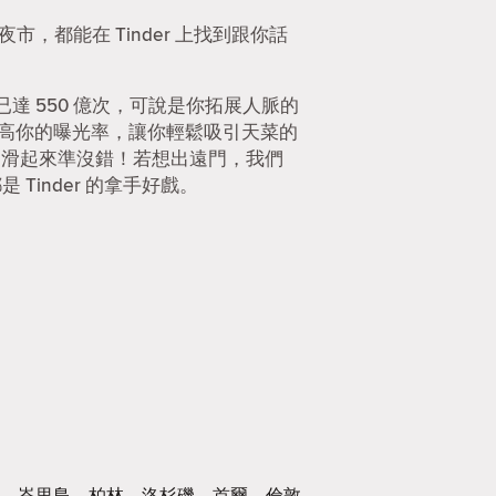
市，都能在 Tinder 上找到跟你話
 550 億次，可說是你拓展人脈的
提高你的曝光率，讓你輕鬆吸引天菜的
r 滑起來準沒錯！若想出遠門，我們
Tinder 的拿手好戲。
峇里島
柏林
洛杉磯
首爾
倫敦