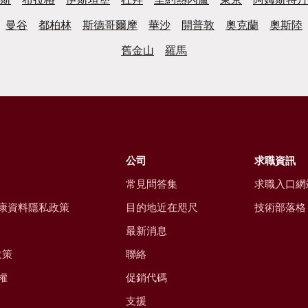
曼谷
都柏林
斯德哥爾摩
華沙
開普敦
奧克蘭
奧斯陸
舊金山
羅馬
公司
求職資訊
常見問答集
求職入口網
康資料隱私政策
目的地近在咫尺
技術部落格
最新消息
政策
聯絡
權
促銷代碼
支援