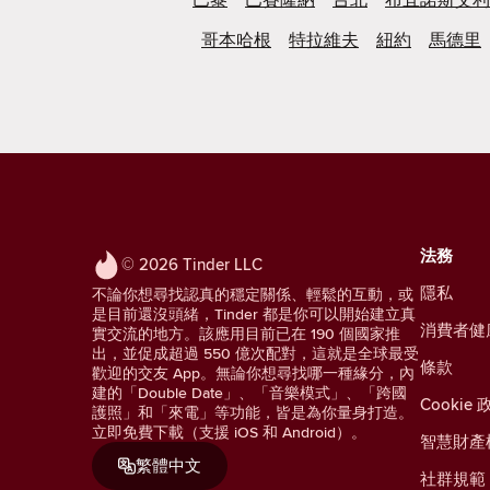
哥本哈根
特拉維夫
紐約
馬德里
法務
© 2026 Tinder LLC
隱私
不論你想尋找認真的穩定關係、輕鬆的互動，或
是目前還沒頭緒，Tinder 都是你可以開始建立真
消費者健
實交流的地方。該應用目前已在 190 個國家推
出，並促成超過 550 億次配對，這就是全球最受
條款
歡迎的交友 App。無論你想尋找哪一種緣分，內
建的「Double Date」、「音樂模式」、「跨國
Cookie 
護照」和「來電」等功能，皆是為你量身打造。
立即免費下載（支援 iOS 和 Android）。
智慧財產
繁體中文
社群規範