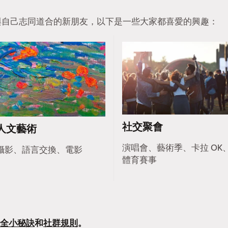
找到與自己志同道合的新朋友，以下是一些大家都喜愛的興趣：
社交聚會
人文藝術
演唱會、藝術季、卡拉 OK
攝影、語言交換、電影
體育賽事
全小秘訣
和
社群規則
。