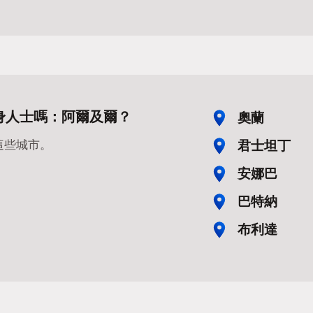
身人士嗎：阿爾及爾？
奧蘭
君士坦丁
這些城市。
安娜巴
巴特納
布利達