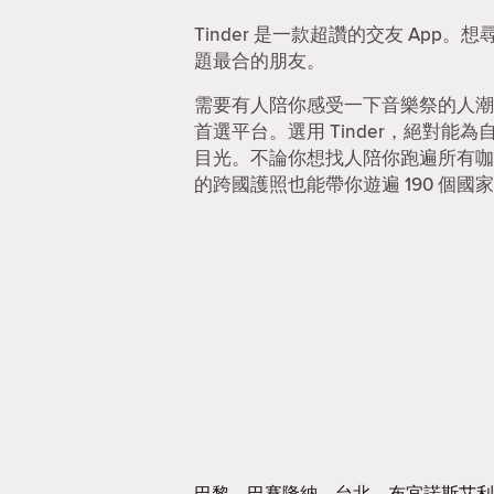
Tinder 是一款超讚的交友 Ap
題最合的朋友。
需要有人陪你感受一下音樂祭的人潮
首選平台。選用 Tinder，絕對
目光。不論你想找人陪你跑遍所有咖啡
的跨國護照也能帶你遊遍 190 個國家
巴黎
巴賽隆納
台北
布宜諾斯艾利