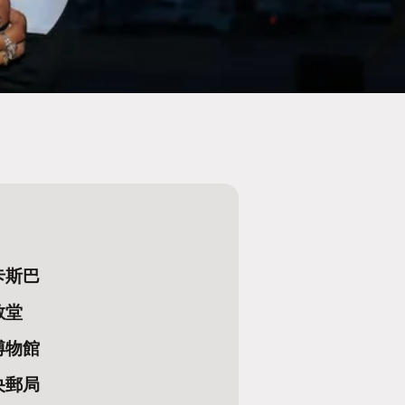
卡斯巴
教堂
博物館
央郵局