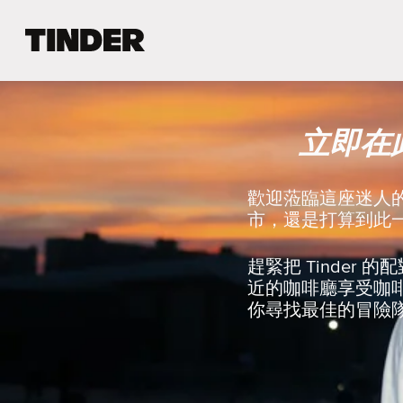
T
i
n
d
e
立即在
r
首
頁
歡迎蒞臨這座迷人
市，還是打算到此一
趕緊把 Tinde
近的咖啡廳享受咖
你尋找最佳的冒險