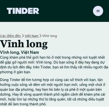
T
r
a
n
g
Các điểm đến
Việt Nam
Vĩnh long
c
Vĩnh long
h
ủ
T
Vĩnh long, Việt Nam
i
Cùng khám phá thế giới hẹn hò ở một trong những nơi tuyệt nhất
n
để gặp gỡ người mới: Vĩnh long. Dù bạn sống ở đây hay đang dự
d
định du lịch đến đây, trên Tinder, bạn sẽ tìm thấy rất nhiều người địa
phương ở gần bạn.
e
r
Dùng Tinder để tìm tương hợp có cùng các sở thích với bạn, tận
hưởng cuộc sống về đêm với một người bạn mới, uống một chút ở
quán bar địa phương, hay hẹn hò bên ly cà phê ở một quán bên
đường. Hay đi vòng quanh thành phố ngắm cảnh để khám phá cái
mới, hoặc tìm lại những thứ bị lãng quên, tất cả những điều tuyệt
nhất để làm trong thành phố.