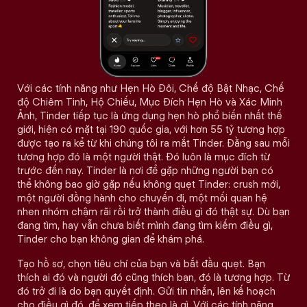
Với các tính năng như Hẹn Hò Đôi, Chế độ Bật Nhạc, Chế
độ Chiêm Tinh, Hộ Chiếu, Mục Đích Hẹn Hò và Xác Minh
Ảnh, Tinder tiếp tục là ứng dụng hẹn hò phổ biến nhất thế
giới, hiện có mặt tại 190 quốc gia, với hơn 55 tỷ tương hợp
được tạo ra kể từ khi chúng tôi ra mắt Tinder. Đằng sau mỗi
tương hợp đó là một người thật. Đó luôn là mục đích từ
trước đến nay. Tinder là nơi để gặp những người bạn có
thể không bao giờ gặp nếu không quẹt Tinder: crush mới,
một người đồng hành cho chuyến đi, một mối quan hệ
nhen nhóm chậm rãi rồi trở thành điều gì đó thật sự. Dù bạn
đang tìm, hay vẫn chưa biết mình đang tìm kiếm điều gì,
Tinder cho bạn không gian để khám phá.
Tạo hồ sơ, chọn tiêu chí của bạn và bắt đầu quẹt. Bạn
thích ai đó và người đó cũng thích bạn, đó là tương hợp. Từ
đó trở đi là do bạn quyết định. Gửi tin nhắn, lên kế hoạch
cho điều gì đó, để xem tiếp theo là gì. Với các tính năng