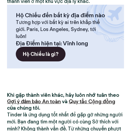
thành viên ở một khu vực địa lý khác.
Hộ Chiếu đến bất kỳ địa điểm nào
Tương hợp với bất kỳ ai trên khắp thế
giới. Paris, Los Angeles, Sydney, tới
luôn!
Địa Điểm hiện tại
:
Vĩnh long
Hộ Chiếu là gì?
Khi gặp thành viên khác, hãy luôn nhớ tuân theo
Gợi ý đảm bảo An toàn
và
Quy tắc Cộng đồng
của chúng tôi.
Tinder là ứng dụng tốt nhất để gặp gỡ những người
mới. Bạn đang tìm một người có cùng Sở thích với
mình? Không thành vấn đề. Từ những chuyến phượt