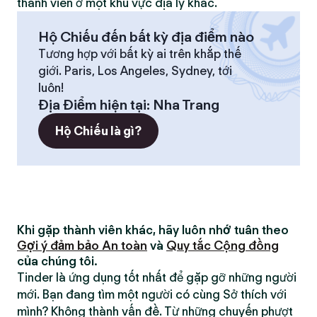
thành viên ở một khu vực địa lý khác.
Hộ Chiếu đến bất kỳ địa điểm nào
Tương hợp với bất kỳ ai trên khắp thế
giới. Paris, Los Angeles, Sydney, tới
luôn!
Địa Điểm hiện tại
:
Nha Trang
Hộ Chiếu là gì?
Khi gặp thành viên khác, hãy luôn nhớ tuân theo
Gợi ý đảm bảo An toàn
và
Quy tắc Cộng đồng
của chúng tôi.
Tinder là ứng dụng tốt nhất để gặp gỡ những người
mới. Bạn đang tìm một người có cùng Sở thích với
mình? Không thành vấn đề. Từ những chuyến phượt