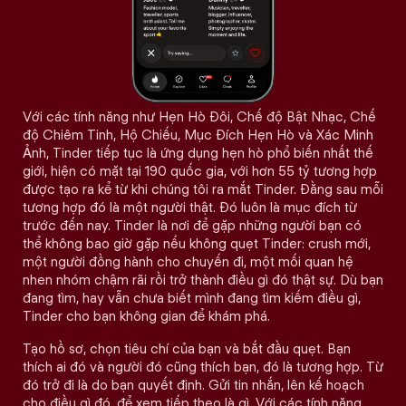
Với các tính năng như Hẹn Hò Đôi, Chế độ Bật Nhạc, Chế
độ Chiêm Tinh, Hộ Chiếu, Mục Đích Hẹn Hò và Xác Minh
Ảnh, Tinder tiếp tục là ứng dụng hẹn hò phổ biến nhất thế
giới, hiện có mặt tại 190 quốc gia, với hơn 55 tỷ tương hợp
được tạo ra kể từ khi chúng tôi ra mắt Tinder. Đằng sau mỗi
tương hợp đó là một người thật. Đó luôn là mục đích từ
trước đến nay. Tinder là nơi để gặp những người bạn có
thể không bao giờ gặp nếu không quẹt Tinder: crush mới,
một người đồng hành cho chuyến đi, một mối quan hệ
nhen nhóm chậm rãi rồi trở thành điều gì đó thật sự. Dù bạn
đang tìm, hay vẫn chưa biết mình đang tìm kiếm điều gì,
Tinder cho bạn không gian để khám phá.
Tạo hồ sơ, chọn tiêu chí của bạn và bắt đầu quẹt. Bạn
thích ai đó và người đó cũng thích bạn, đó là tương hợp. Từ
đó trở đi là do bạn quyết định. Gửi tin nhắn, lên kế hoạch
cho điều gì đó, để xem tiếp theo là gì. Với các tính năng