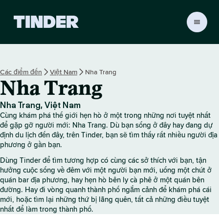
T
r
a
n
g
Các điểm đến
Việt Nam
Nha Trang
c
Nha Trang
h
ủ
T
Nha Trang, Việt Nam
i
Cùng khám phá thế giới hẹn hò ở một trong những nơi tuyệt nhất
n
để gặp gỡ người mới: Nha Trang. Dù bạn sống ở đây hay đang dự
d
định du lịch đến đây, trên Tinder, bạn sẽ tìm thấy rất nhiều người địa
phương ở gần bạn.
e
r
Dùng Tinder để tìm tương hợp có cùng các sở thích với bạn, tận
hưởng cuộc sống về đêm với một người bạn mới, uống một chút ở
quán bar địa phương, hay hẹn hò bên ly cà phê ở một quán bên
đường. Hay đi vòng quanh thành phố ngắm cảnh để khám phá cái
mới, hoặc tìm lại những thứ bị lãng quên, tất cả những điều tuyệt
nhất để làm trong thành phố.