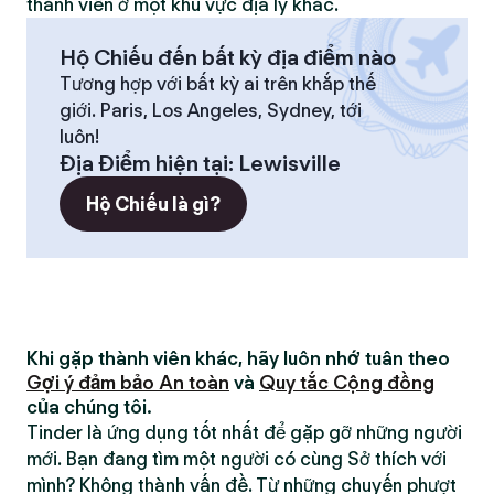
thành viên ở một khu vực địa lý khác.
Hộ Chiếu đến bất kỳ địa điểm nào
Tương hợp với bất kỳ ai trên khắp thế
giới. Paris, Los Angeles, Sydney, tới
luôn!
Địa Điểm hiện tại
:
Lewisville
Hộ Chiếu là gì?
Khi gặp thành viên khác, hãy luôn nhớ tuân theo
Gợi ý đảm bảo An toàn
và
Quy tắc Cộng đồng
của chúng tôi.
Tinder là ứng dụng tốt nhất để gặp gỡ những người
mới. Bạn đang tìm một người có cùng Sở thích với
mình? Không thành vấn đề. Từ những chuyến phượt