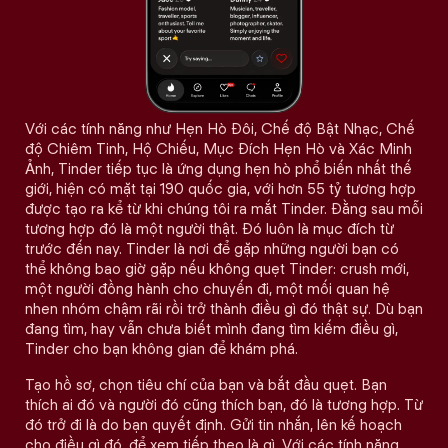
Với các tính năng như Hẹn Hò Đôi, Chế độ Bật Nhạc, Chế
độ Chiêm Tinh, Hộ Chiếu, Mục Đích Hẹn Hò và Xác Minh
Ảnh, Tinder tiếp tục là ứng dụng hẹn hò phổ biến nhất thế
giới, hiện có mặt tại 190 quốc gia, với hơn 55 tỷ tương hợp
được tạo ra kể từ khi chúng tôi ra mắt Tinder. Đằng sau mỗi
tương hợp đó là một người thật. Đó luôn là mục đích từ
trước đến nay. Tinder là nơi để gặp những người bạn có
thể không bao giờ gặp nếu không quẹt Tinder: crush mới,
một người đồng hành cho chuyến đi, một mối quan hệ
nhen nhóm chậm rãi rồi trở thành điều gì đó thật sự. Dù bạn
đang tìm, hay vẫn chưa biết mình đang tìm kiếm điều gì,
Tinder cho bạn không gian để khám phá.
Tạo hồ sơ, chọn tiêu chí của bạn và bắt đầu quẹt. Bạn
thích ai đó và người đó cũng thích bạn, đó là tương hợp. Từ
đó trở đi là do bạn quyết định. Gửi tin nhắn, lên kế hoạch
cho điều gì đó, để xem tiếp theo là gì. Với các tính năng