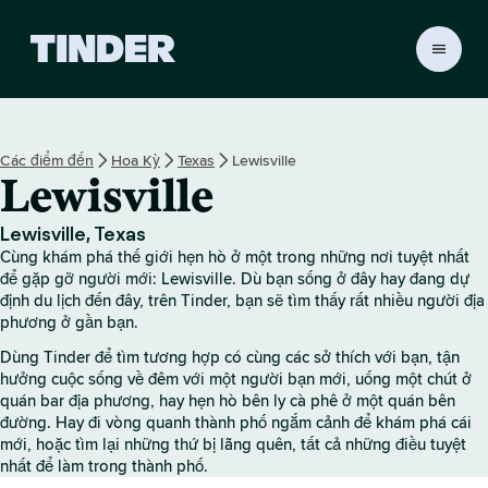
T
r
a
n
g
Các điểm đến
Hoa Kỳ
Texas
Lewisville
c
Lewisville
h
ủ
T
Lewisville, Texas
i
Cùng khám phá thế giới hẹn hò ở một trong những nơi tuyệt nhất
n
để gặp gỡ người mới: Lewisville. Dù bạn sống ở đây hay đang dự
d
định du lịch đến đây, trên Tinder, bạn sẽ tìm thấy rất nhiều người địa
phương ở gần bạn.
e
r
Dùng Tinder để tìm tương hợp có cùng các sở thích với bạn, tận
hưởng cuộc sống về đêm với một người bạn mới, uống một chút ở
quán bar địa phương, hay hẹn hò bên ly cà phê ở một quán bên
đường. Hay đi vòng quanh thành phố ngắm cảnh để khám phá cái
mới, hoặc tìm lại những thứ bị lãng quên, tất cả những điều tuyệt
nhất để làm trong thành phố.