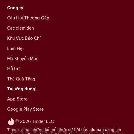
Công ty
Câu Hỏi Thường Gặp
Các điểm đến
Khu Vực Báo Chí
Liên Hệ
Mã Khuyến Mãi
Hỗ trợ
Thẻ Quà Tặng
Tải ứng dụng!
App Store
Google Play Store
© 2026 Tinder LLC
Tinder là nơi những kết nối thực sự bắt đầu, dù bạn đang tìm
Chúng tôi tôn trọng quyền riêng tư của bạn. Chúng tôi và