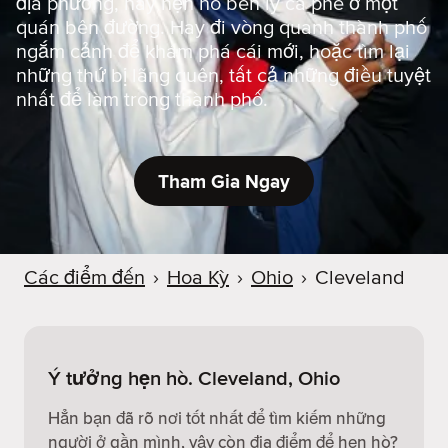
địa phương, hay hẹn hò bên ly cà phê ở một
quán bên đường. Hay đi vòng quanh thành phố
ngắm cảnh để khám phá cái mới, hoặc tìm lại
những thứ bị lãng quên, tất cả những điều tuyệt
nhất để làm trong thành phố.
Tham Gia Ngay
Các điểm đến
›
Hoa Kỳ
›
Ohio
›
Cleveland
Ý tưởng hẹn hò. Cleveland, Ohio
Hẳn bạn đã rõ nơi tốt nhất để tìm kiếm những
người ở gần mình, vậy còn địa điểm để hẹn hò?