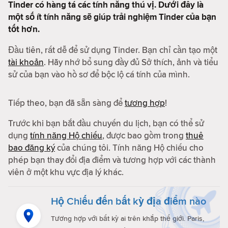
Tinder có hàng tá các tính năng thú vị. Dưới đây là
một số ít tính năng sẽ giúp trải nghiệm Tinder của bạn
tốt hơn.
Đầu tiên, rất dễ để sử dụng Tinder. Bạn chỉ cần tạo một
tài khoản
. Hãy nhớ bổ sung đầy đủ Sở thích, ảnh và tiểu
sử của bạn vào hồ sơ để bộc lộ cá tính của mình.
Tiếp theo, bạn đã sẵn sàng để
tương hợp
!
Trước khi bạn bắt đầu chuyến du lịch, bạn có thể sử
dụng
tính năng Hộ chiếu
, được bao gồm trong
thuê
bao đăng ký
của chúng tôi. Tính năng Hộ chiếu cho
phép bạn thay đổi địa điểm và tương hợp với các thành
viên ở một khu vực địa lý khác.
Hộ Chiếu đến bất kỳ địa điểm nào
Tương hợp với bất kỳ ai trên khắp thế giới. Paris,