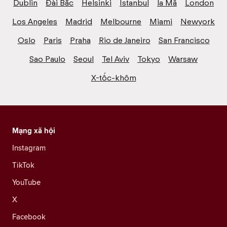
Dublin
Đài Bắc
Helsinki
Istanbul
la Mã
London
Los Angeles
Madrid
Melbourne
Miami
Newyork
Oslo
Paris
Praha
Rio de Janeiro
San Francisco
Sao Paulo
Seoul
Tel Aviv
Tokyo
Warsaw
X-tốc-khôm
Mạng xã hội
Instagram
TikTok
YouTube
X
Facebook