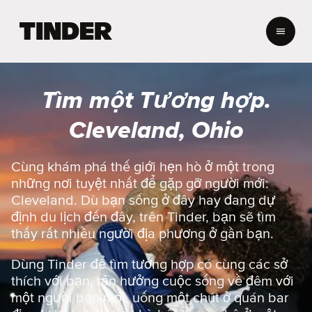
T
r
a
n
g
Tìm một Tương hợp.
c
h
Cleveland, Ohio
ủ
T
i
Cùng khám phá thế giới hẹn hò ở một trong
n
những nơi tuyệt nhất để gặp gỡ người mới:
d
Cleveland. Dù bạn sống ở đây hay đang dự
e
định du lịch đến đây, trên Tinder, bạn sẽ tìm
r
thấy rất nhiều người địa phương ở gần bạn.
Dùng Tinder để tìm tương hợp có cùng các sở
thích với bạn, tận hưởng cuộc sống về đêm với
một người bạn mới, uống một chút ở quán bar