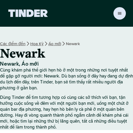
T
r
a
n
g
Các điểm đến
Hoa Kỳ
Áo mới
Newark
c
Newark
h
ủ
T
Newark, Áo mới
i
Cùng khám phá thế giới hẹn hò ở một trong những nơi tuyệt nhất
n
để gặp gỡ người mới: Newark. Dù bạn sống ở đây hay đang dự định
d
du lịch đến đây, trên Tinder, bạn sẽ tìm thấy rất nhiều người địa
phương ở gần bạn.
e
r
Dùng Tinder để tìm tương hợp có cùng các sở thích với bạn, tận
hưởng cuộc sống về đêm với một người bạn mới, uống một chút ở
quán bar địa phương, hay hẹn hò bên ly cà phê ở một quán bên
đường. Hay đi vòng quanh thành phố ngắm cảnh để khám phá cái
mới, hoặc tìm lại những thứ bị lãng quên, tất cả những điều tuyệt
nhất để làm trong thành phố.