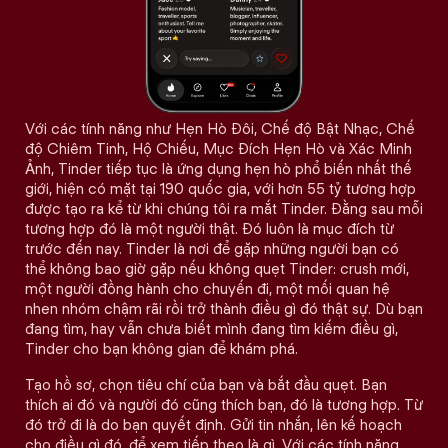
Với các tính năng như Hẹn Hò Đôi, Chế độ Bật Nhạc, Chế
độ Chiêm Tinh, Hộ Chiếu, Mục Đích Hẹn Hò và Xác Minh
Ảnh, Tinder tiếp tục là ứng dụng hẹn hò phổ biến nhất thế
giới, hiện có mặt tại 190 quốc gia, với hơn 55 tỷ tương hợp
được tạo ra kể từ khi chúng tôi ra mắt Tinder. Đằng sau mỗi
tương hợp đó là một người thật. Đó luôn là mục đích từ
trước đến nay. Tinder là nơi để gặp những người bạn có
thể không bao giờ gặp nếu không quẹt Tinder: crush mới,
một người đồng hành cho chuyến đi, một mối quan hệ
nhen nhóm chậm rãi rồi trở thành điều gì đó thật sự. Dù bạn
đang tìm, hay vẫn chưa biết mình đang tìm kiếm điều gì,
Tinder cho bạn không gian để khám phá.
Tạo hồ sơ, chọn tiêu chí của bạn và bắt đầu quẹt. Bạn
thích ai đó và người đó cũng thích bạn, đó là tương hợp. Từ
đó trở đi là do bạn quyết định. Gửi tin nhắn, lên kế hoạch
cho điều gì đó, để xem tiếp theo là gì. Với các tính năng