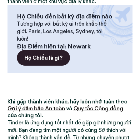
thành viên ở một khu vực địa lý khác.
Hộ Chiếu đến bất kỳ địa điểm nào
Tương hợp với bất kỳ ai trên khắp thế
giới. Paris, Los Angeles, Sydney, tới
luôn!
Địa Điểm hiện tại
:
Newark
Hộ Chiếu là gì?
Khi gặp thành viên khác, hãy luôn nhớ tuân theo
Gợi ý đảm bảo An toàn
và
Quy tắc Cộng đồng
của chúng tôi.
Tinder là ứng dụng tốt nhất để gặp gỡ những người
mới. Bạn đang tìm một người có cùng Sở thích với
mình? Không thành vấn đề. Từ những chuyến phượt