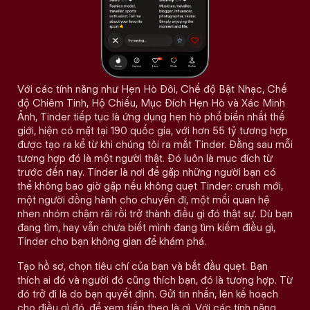
Với các tính năng như Hẹn Hò Đôi, Chế độ Bật Nhạc, Chế
độ Chiêm Tinh, Hộ Chiếu, Mục Đích Hẹn Hò và Xác Minh
Ảnh, Tinder tiếp tục là ứng dụng hẹn hò phổ biến nhất thế
giới, hiện có mặt tại 190 quốc gia, với hơn 55 tỷ tương hợp
được tạo ra kể từ khi chúng tôi ra mắt Tinder. Đằng sau mỗi
tương hợp đó là một người thật. Đó luôn là mục đích từ
trước đến nay. Tinder là nơi để gặp những người bạn có
thể không bao giờ gặp nếu không quẹt Tinder: crush mới,
một người đồng hành cho chuyến đi, một mối quan hệ
nhen nhóm chậm rãi rồi trở thành điều gì đó thật sự. Dù bạn
đang tìm, hay vẫn chưa biết mình đang tìm kiếm điều gì,
Tinder cho bạn không gian để khám phá.
Tạo hồ sơ, chọn tiêu chí của bạn và bắt đầu quẹt. Bạn
thích ai đó và người đó cũng thích bạn, đó là tương hợp. Từ
đó trở đi là do bạn quyết định. Gửi tin nhắn, lên kế hoạch
cho điều gì đó, để xem tiếp theo là gì. Với các tính năng