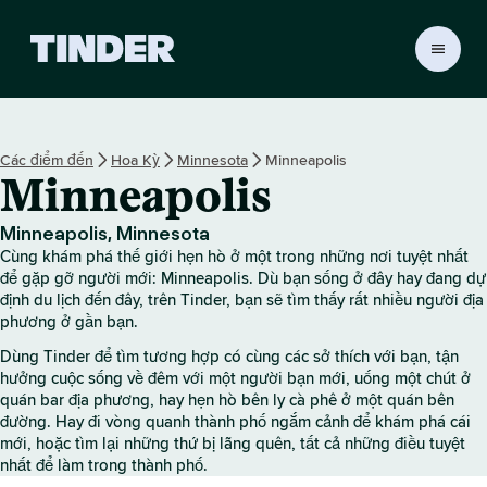
T
r
a
n
g
Các điểm đến
Hoa Kỳ
Minnesota
Minneapolis
c
Minneapolis
h
ủ
T
Minneapolis, Minnesota
i
Cùng khám phá thế giới hẹn hò ở một trong những nơi tuyệt nhất
n
để gặp gỡ người mới: Minneapolis. Dù bạn sống ở đây hay đang dự
d
định du lịch đến đây, trên Tinder, bạn sẽ tìm thấy rất nhiều người địa
phương ở gần bạn.
e
r
Dùng Tinder để tìm tương hợp có cùng các sở thích với bạn, tận
hưởng cuộc sống về đêm với một người bạn mới, uống một chút ở
quán bar địa phương, hay hẹn hò bên ly cà phê ở một quán bên
đường. Hay đi vòng quanh thành phố ngắm cảnh để khám phá cái
mới, hoặc tìm lại những thứ bị lãng quên, tất cả những điều tuyệt
nhất để làm trong thành phố.