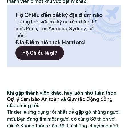
thành viên ở một khu vực địa lý khác.
Hộ Chiếu đến bất kỳ địa điểm nào
Tương hợp với bất kỳ ai trên khắp thế
giới. Paris, Los Angeles, Sydney, tới
luôn!
Địa Điểm hiện tại
:
Hartford
Hộ Chiếu là gì?
Khi gặp thành viên khác, hãy luôn nhớ tuân theo
Gợi ý đảm bảo An toàn
và
Quy tắc Cộng đồng
của chúng tôi.
Tinder là ứng dụng tốt nhất để gặp gỡ những người
mới. Bạn đang tìm một người có cùng Sở thích với
mình? Không thành vấn đề. Từ những chuyến phượt