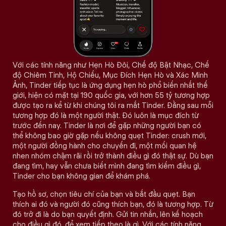
Với các tính năng như Hẹn Hò Đôi, Chế độ Bật Nhạc, Chế
độ Chiêm Tinh, Hộ Chiếu, Mục Đích Hẹn Hò và Xác Minh
Ảnh, Tinder tiếp tục là ứng dụng hẹn hò phổ biến nhất thế
giới, hiện có mặt tại 190 quốc gia, với hơn 55 tỷ tương hợp
được tạo ra kể từ khi chúng tôi ra mắt Tinder. Đằng sau mỗi
tương hợp đó là một người thật. Đó luôn là mục đích từ
trước đến nay. Tinder là nơi để gặp những người bạn có
thể không bao giờ gặp nếu không quẹt Tinder: crush mới,
một người đồng hành cho chuyến đi, một mối quan hệ
nhen nhóm chậm rãi rồi trở thành điều gì đó thật sự. Dù bạn
đang tìm, hay vẫn chưa biết mình đang tìm kiếm điều gì,
Tinder cho bạn không gian để khám phá.
Tạo hồ sơ, chọn tiêu chí của bạn và bắt đầu quẹt. Bạn
thích ai đó và người đó cũng thích bạn, đó là tương hợp. Từ
đó trở đi là do bạn quyết định. Gửi tin nhắn, lên kế hoạch
cho điều gì đó, để xem tiếp theo là gì. Với các tính năng