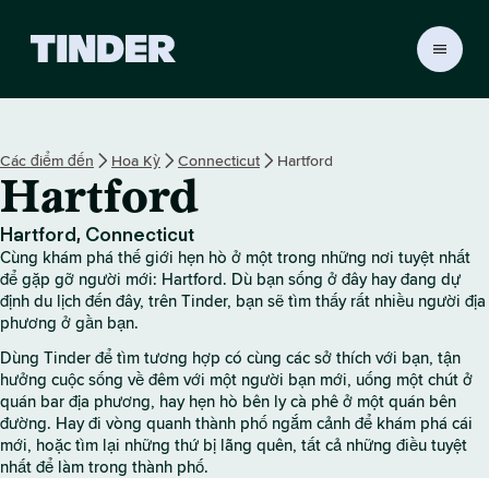
T
r
a
n
g
Các điểm đến
Hoa Kỳ
Connecticut
Hartford
c
Hartford
h
ủ
T
Hartford, Connecticut
i
Cùng khám phá thế giới hẹn hò ở một trong những nơi tuyệt nhất
n
để gặp gỡ người mới: Hartford. Dù bạn sống ở đây hay đang dự
d
định du lịch đến đây, trên Tinder, bạn sẽ tìm thấy rất nhiều người địa
phương ở gần bạn.
e
r
Dùng Tinder để tìm tương hợp có cùng các sở thích với bạn, tận
hưởng cuộc sống về đêm với một người bạn mới, uống một chút ở
quán bar địa phương, hay hẹn hò bên ly cà phê ở một quán bên
đường. Hay đi vòng quanh thành phố ngắm cảnh để khám phá cái
mới, hoặc tìm lại những thứ bị lãng quên, tất cả những điều tuyệt
nhất để làm trong thành phố.