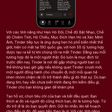
Với các tính năng như Hẹn Hò Đôi, Chế độ Bật Nhạc, Chế
độ Chiêm Tinh, Hộ Chiếu, Mục Đích Hẹn Hò và Xác Minh
Ảnh, Tinder tiếp tục là ứng dụng hẹn hò phổ biến nhất thế
giới, hiện có mặt tại 190 quốc gia, với hơn 55 tỷ tương hợp
được tạo ra kể từ khi chúng tôi ra mắt Tinder. Đằng sau mỗi
tương hợp đó là một người thật. Đó luôn là mục đích từ
trước đến nay. Tinder là nơi để gặp những người bạn có
thể không bao giờ gặp nếu không quẹt Tinder: crush mới,
một người đồng hành cho chuyến đi, một mối quan hệ
nhen nhóm chậm rãi rồi trở thành điều gì đó thật sự. Dù bạn
đang tìm, hay vẫn chưa biết mình đang tìm kiếm điều gì,
Tinder cho bạn không gian để khám phá.
Tạo hồ sơ, chọn tiêu chí của bạn và bắt đầu quẹt. Bạn
thích ai đó và người đó cũng thích bạn, đó là tương hợp. Từ
đó trở đi là do bạn quyết định. Gửi tin nhắn, lên kế hoạch
cho điều gì đó, để xem tiếp theo là gì. Với các tính năng