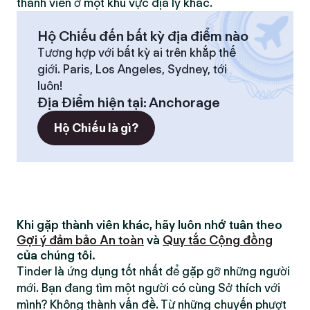
thành viên ở một khu vực địa lý khác.
Hộ Chiếu đến bất kỳ địa điểm nào
Tương hợp với bất kỳ ai trên khắp thế
giới. Paris, Los Angeles, Sydney, tới
luôn!
Địa Điểm hiện tại
:
Anchorage
Hộ Chiếu là gì?
Khi gặp thành viên khác, hãy luôn nhớ tuân theo
Gợi ý đảm bảo An toàn
và
Quy tắc Cộng đồng
của chúng tôi.
Tinder là ứng dụng tốt nhất để gặp gỡ những người
mới. Bạn đang tìm một người có cùng Sở thích với
mình? Không thành vấn đề. Từ những chuyến phượt