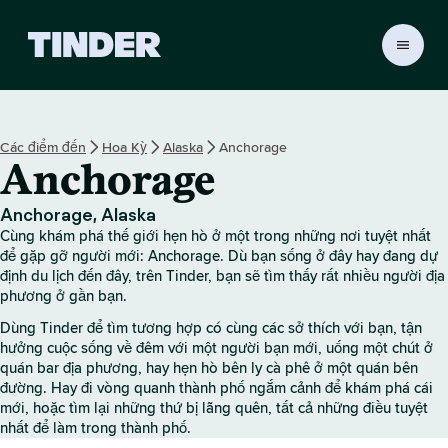
T
r
a
n
g
Các điểm đến
Hoa Kỳ
Alaska
Anchorage
c
Anchorage
h
ủ
T
Anchorage, Alaska
i
Cùng khám phá thế giới hẹn hò ở một trong những nơi tuyệt nhất
n
để gặp gỡ người mới: Anchorage. Dù bạn sống ở đây hay đang dự
d
định du lịch đến đây, trên Tinder, bạn sẽ tìm thấy rất nhiều người địa
phương ở gần bạn.
e
r
Dùng Tinder để tìm tương hợp có cùng các sở thích với bạn, tận
hưởng cuộc sống về đêm với một người bạn mới, uống một chút ở
quán bar địa phương, hay hẹn hò bên ly cà phê ở một quán bên
đường. Hay đi vòng quanh thành phố ngắm cảnh để khám phá cái
mới, hoặc tìm lại những thứ bị lãng quên, tất cả những điều tuyệt
nhất để làm trong thành phố.