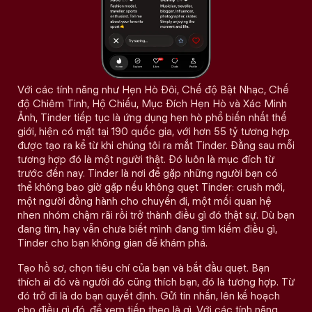
Với các tính năng như Hẹn Hò Đôi, Chế độ Bật Nhạc, Chế
độ Chiêm Tinh, Hộ Chiếu, Mục Đích Hẹn Hò và Xác Minh
Ảnh, Tinder tiếp tục là ứng dụng hẹn hò phổ biến nhất thế
giới, hiện có mặt tại 190 quốc gia, với hơn 55 tỷ tương hợp
được tạo ra kể từ khi chúng tôi ra mắt Tinder. Đằng sau mỗi
tương hợp đó là một người thật. Đó luôn là mục đích từ
trước đến nay. Tinder là nơi để gặp những người bạn có
thể không bao giờ gặp nếu không quẹt Tinder: crush mới,
một người đồng hành cho chuyến đi, một mối quan hệ
nhen nhóm chậm rãi rồi trở thành điều gì đó thật sự. Dù bạn
đang tìm, hay vẫn chưa biết mình đang tìm kiếm điều gì,
Tinder cho bạn không gian để khám phá.
Tạo hồ sơ, chọn tiêu chí của bạn và bắt đầu quẹt. Bạn
thích ai đó và người đó cũng thích bạn, đó là tương hợp. Từ
đó trở đi là do bạn quyết định. Gửi tin nhắn, lên kế hoạch
cho điều gì đó, để xem tiếp theo là gì. Với các tính năng