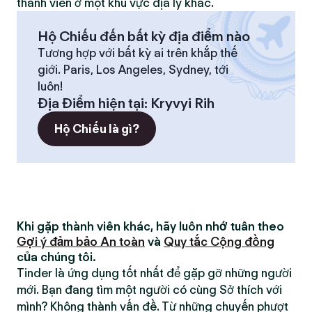
thành viên ở một khu vực địa lý khác.
Hộ Chiếu đến bất kỳ địa điểm nào
Tương hợp với bất kỳ ai trên khắp thế
giới. Paris, Los Angeles, Sydney, tới
luôn!
Địa Điểm hiện tại
:
Kryvyi Rih
Hộ Chiếu là gì?
Khi gặp thành viên khác, hãy luôn nhớ tuân theo
Gợi ý đảm bảo An toàn
và
Quy tắc Cộng đồng
của chúng tôi.
Tinder là ứng dụng tốt nhất để gặp gỡ những người
mới. Bạn đang tìm một người có cùng Sở thích với
mình? Không thành vấn đề. Từ những chuyến phượt