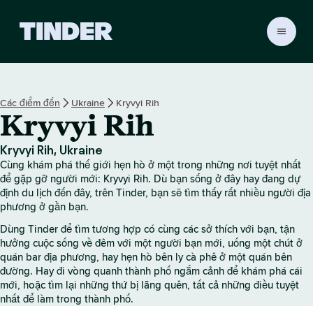
T
r
a
n
g
Các điểm đến
Ukraine
Kryvyi Rih
c
Kryvyi Rih
h
ủ
T
Kryvyi Rih, Ukraine
i
Cùng khám phá thế giới hẹn hò ở một trong những nơi tuyệt nhất
n
để gặp gỡ người mới: Kryvyi Rih. Dù bạn sống ở đây hay đang dự
d
định du lịch đến đây, trên Tinder, bạn sẽ tìm thấy rất nhiều người địa
phương ở gần bạn.
e
r
Dùng Tinder để tìm tương hợp có cùng các sở thích với bạn, tận
hưởng cuộc sống về đêm với một người bạn mới, uống một chút ở
quán bar địa phương, hay hẹn hò bên ly cà phê ở một quán bên
đường. Hay đi vòng quanh thành phố ngắm cảnh để khám phá cái
mới, hoặc tìm lại những thứ bị lãng quên, tất cả những điều tuyệt
nhất để làm trong thành phố.