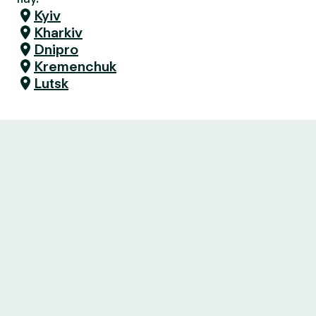
Kyiv
Kharkiv
Dnipro
Kremenchuk
Lutsk