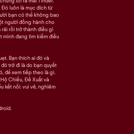
chúng tôi ra mắt Tinder.
 Đó luôn là mục đích từ
gười bạn có thể không bao
một người đồng hành cho
i rồi trở thành điều gì
ết mình đang tìm kiếm điều
ẹt. Bạn thích ai đó và
đó trở đi là do bạn quyết
, để xem tiếp theo là gì.
 Hộ Chiếu, Đề Xuất và
u kết nối: vui vẻ, nghiêm
roid.