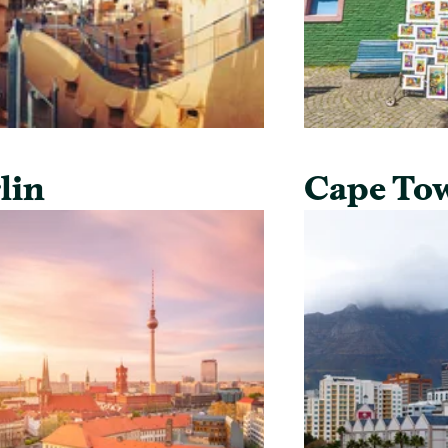
lin
Cape To