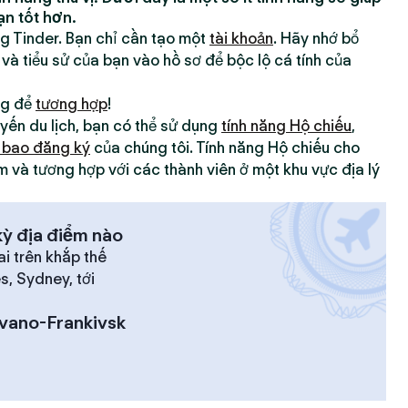
ạn tốt hơn.
ng Tinder. Bạn chỉ cần tạo một
tài khoản
. Hãy nhớ bổ
 và tiểu sử của bạn vào hồ sơ để bộc lộ cá tính của
ng để
tương hợp
!
yến du lịch, bạn có thể sử dụng
tính năng Hộ chiếu
,
 bao đăng ký
của chúng tôi. Tính năng Hộ chiếu cho
m và tương hợp với các thành viên ở một khu vực địa lý
ỳ địa điểm nào
ai trên khắp thế
es, Sydney, tới
Ivano-Frankivsk