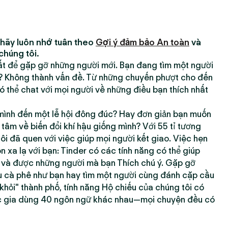
 hãy luôn nhớ tuân theo
Gợi ý đảm bảo An toàn
và
chúng tôi.
hất để gặp gỡ những người mới. Bạn đang tìm một người
h? Không thành vấn đề. Từ những chuyến phượt cho đến
 thể chat với mọi người về những điều bạn thích nhất
ình đến một lễ hội đông đúc? Hay đơn giản bạn muốn
âm về biến đổi khí hậu giống mình? Với 55 tỉ tương
tôi đã quen với việc giúp mọi người kết giao. Việc hẹn
xa lạ với bạn: Tinder có các tính năng có thể giúp
g và được những người mà bạn Thích chú ý. Gặp gỡ
 cà phê như bạn hay tìm một người cùng đánh cặp cầu
 khỏi" thành phố, tính năng Hộ chiếu của chúng tôi có
c gia dùng 40 ngôn ngữ khác nhau—mọi chuyện đều có