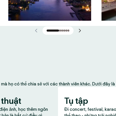
 mà họ có thể chia sẻ với các thành viên khác. Dưới đây l
thuật
Tụ tập
 điện ảnh, học thêm ngôn
Đi concert, festival, kara
 bản là bất cứ điều gì
thể thao - những trải nghi