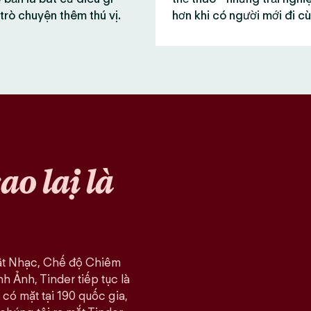
trò chuyện thêm thú vị.
hơn khi có người mới đi c
sao lại là
ật Nhạc, Chế độ Chiêm
 Ảnh, Tinder tiếp tục là
có mặt tại 190 quốc gia,