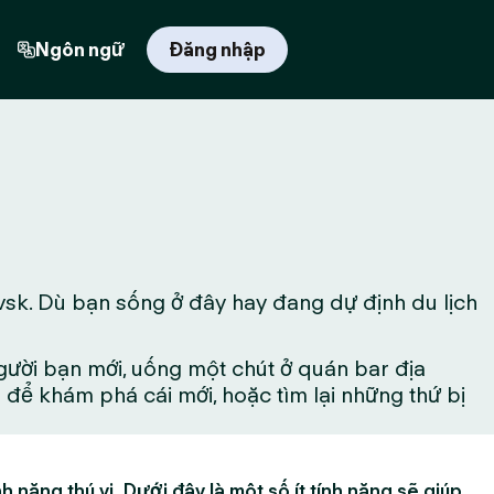
Ngôn ngữ
Đăng nhập
vsk. Dù bạn sống ở đây hay đang dự định du lịch
gười bạn mới, uống một chút ở quán bar địa
ể khám phá cái mới, hoặc tìm lại những thứ bị
h năng thú vị. Dưới đây là một số ít tính năng sẽ giúp