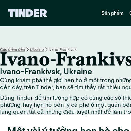
T
Sản phẩm
r
a
n
g
c
h
Các điểm đến
Ukraine
Ivano-Frankivsk
Ivano-Frankiv
ủ
T
i
Ivano-Frankivsk, Ukraine
n
Cùng khám phá thế giới hẹn hò ở một trong những 
d
e
đến đây, trên Tinder, bạn sẽ tìm thấy rất nhiều n
r
Dùng Tinder để tìm tương hợp có cùng các sở thí
phương, hay hẹn hò bên ly cà phê ở một quán bên
lãng quên, tất cả những điều tuyệt nhất để làm tr
Một vài ý tưởng hẹn hò cho