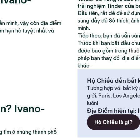
trải nghiệm Tinder của b
Đầu tiên, rất dễ để sử dụ
sung đầy đủ Sở thích, ảnh
ần mình, vậy còn địa điểm
mình.
ểm hẹn hò tuyệt nhất và
Tiếp theo, bạn đã sẵn sà
Trước khi bạn bắt đầu chu
được bao gồm trong
thuê
phép bạn thay đổi địa điể
khác.
Hộ Chiếu đến bất k
Tương hợp với bất kỳ 
giới. Paris, Los Angel
luôn!
n? Ivano-
Địa Điểm hiện tại
:
Hộ Chiếu là gì?
g tìm ở những thành phố