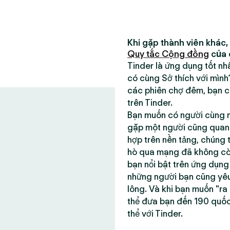
Khi gặp thành viên khác,
Quy tắc Cộng đồng
của 
Tinder là ứng dụng tốt n
có cùng Sở thích với mìn
các phiên chợ đêm, bạn có
trên Tinder.
Bạn muốn có người cùng m
gặp một người cũng quan t
hợp trên nền tảng, chúng 
hò qua mạng đã không còn 
bạn nổi bật trên ứng dụn
những người bạn cũng yêu
lông. Và khi bạn muốn "ra
thể đưa bạn đến 190 quố
thể với Tinder.