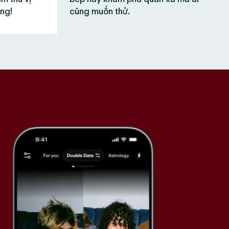
ùng!
cũng muốn thử.