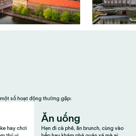
à một số hoạt động thường gặp:
Ăn uống
oke hay chơi
Hẹn đi cà phê, ăn brunch, cùng vào
ệm thú vị
bếp hay khám phá quán xá mà ai