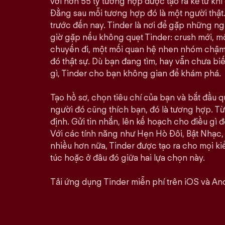
với hơn 55 tỷ tương hợp được tạo ra kể từ khi 
Đằng sau mỗi tương hợp đó là một người thật.
trước đến nay. Tinder là nơi để gặp những n
giờ gặp nếu không quẹt Tinder: crush mới, 
chuyến đi, một mối quan hệ nhen nhóm chậm rã
đó thật sự. Dù bạn đang tìm, hay vẫn chưa bi
gì, Tinder cho bạn không gian để khám phá.
Tạo hồ sơ, chọn tiêu chí của bạn và bắt đầu qu
người đó cũng thích bạn, đó là tương hợp. Từ 
định. Gửi tin nhắn, lên kế hoạch cho điều gì đó
Với các tính năng như Hẹn Hò Đôi, Bật Nhạc,
nhiều hơn nữa, Tinder được tạo ra cho mọi kiể
túc hoặc ở đâu đó giữa hai lựa chọn này.
Tải ứng dụng Tinder miễn phí trên iOS và And