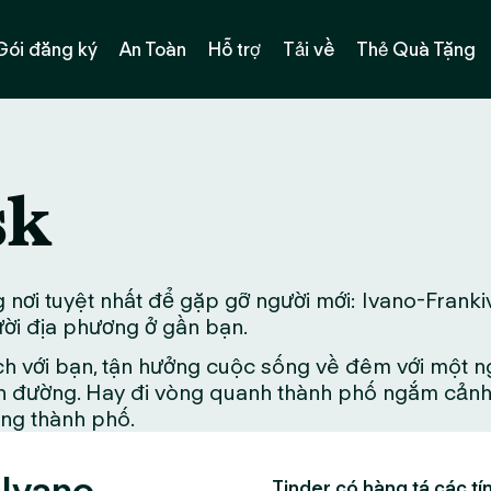
Gói đăng ký
An Toàn
Hỗ trợ
Tải về
Thẻ Quà Tặng
sk
nơi tuyệt nhất để gặp gỡ người mới: Ivano-Franki
gười địa phương ở gần bạn.
ch với bạn, tận hưởng cuộc sống về đêm với một n
 đường. Hay đi vòng quanh thành phố ngắm cảnh đ
ong thành phố.
 Ivano-
Tinder có hàng tá các tín