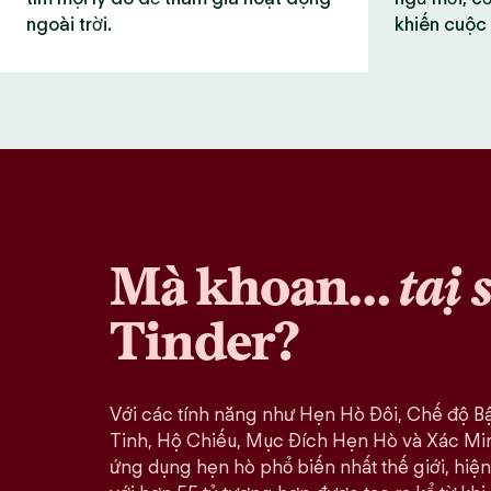
ngoài trời.
khiến cuộc 
Mà khoan…
tại 
Tinder?
Với các tính năng như Hẹn Hò Đôi, Chế độ B
Tinh, Hộ Chiếu, Mục Đích Hẹn Hò và Xác Minh
ứng dụng hẹn hò phổ biến nhất thế giới, hiện 