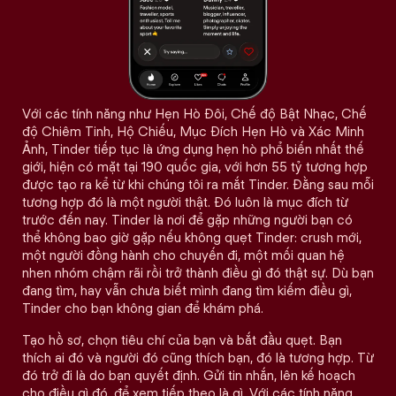
Với các tính năng như Hẹn Hò Đôi, Chế độ Bật Nhạc, Chế
độ Chiêm Tinh, Hộ Chiếu, Mục Đích Hẹn Hò và Xác Minh
Ảnh, Tinder tiếp tục là ứng dụng hẹn hò phổ biến nhất thế
giới, hiện có mặt tại 190 quốc gia, với hơn 55 tỷ tương hợp
được tạo ra kể từ khi chúng tôi ra mắt Tinder. Đằng sau mỗi
tương hợp đó là một người thật. Đó luôn là mục đích từ
trước đến nay. Tinder là nơi để gặp những người bạn có
thể không bao giờ gặp nếu không quẹt Tinder: crush mới,
một người đồng hành cho chuyến đi, một mối quan hệ
nhen nhóm chậm rãi rồi trở thành điều gì đó thật sự. Dù bạn
đang tìm, hay vẫn chưa biết mình đang tìm kiếm điều gì,
Tinder cho bạn không gian để khám phá.
Tạo hồ sơ, chọn tiêu chí của bạn và bắt đầu quẹt. Bạn
thích ai đó và người đó cũng thích bạn, đó là tương hợp. Từ
đó trở đi là do bạn quyết định. Gửi tin nhắn, lên kế hoạch
cho điều gì đó, để xem tiếp theo là gì. Với các tính năng