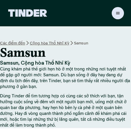
T
r
a
n
g
Các điểm đến
Cộng hòa Thổ Nhĩ Kỳ
Samsun
c
Samsun
h
ủ
T
Samsun, Cộng hòa Thổ Nhĩ Kỳ
i
Cùng khám phá thế giới hẹn hò ở một trong những nơi tuyệt nhất
n
để gặp gỡ người mới: Samsun. Dù bạn sống ở đây hay đang dự
d
định du lịch đến đây, trên Tinder, bạn sẽ tìm thấy rất nhiều người địa
phương ở gần bạn.
e
r
Dùng Tinder để tìm tương hợp có cùng các sở thích với bạn, tận
hưởng cuộc sống về đêm với một người bạn mới, uống một chút ở
quán bar địa phương, hay hẹn hò bên ly cà phê ở một quán bên
đường. Hay đi vòng quanh thành phố ngắm cảnh để khám phá cái
mới, hoặc tìm lại những thứ bị lãng quên, tất cả những điều tuyệt
nhất để làm trong thành phố.