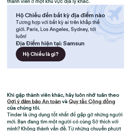
thành viên ở một khu vực địa lý khác.
Hộ Chiếu đến bất kỳ địa điểm nào
Tương hợp với bất kỳ ai trên khắp thế
giới. Paris, Los Angeles, Sydney, tới
luôn!
Địa Điểm hiện tại
:
Samsun
Hộ Chiếu là gì?
Khi gặp thành viên khác, hãy luôn nhớ tuân theo
Gợi ý đảm bảo An toàn
và
Quy tắc Cộng đồng
của chúng tôi.
Tinder là ứng dụng tốt nhất để gặp gỡ những người
mới. Bạn đang tìm một người có cùng Sở thích với
mình? Không thành vấn đề. Từ những chuyến phượt