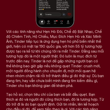
Với các tính năng như Hẹn Hò Đôi, Chế độ Bật Nhạc, Chế
độ Chiêm Tinh, Hộ Chiếu, Mục Đích Hẹn Hò và Xác Minh
Ảnh, Tinder tiếp tục là ứng dụng hẹn hò phổ biến nhất thế
giới, hiện có mặt tại 190 quốc gia, với hơn 55 tỷ tương hợp
được tạo ra kể từ khi chúng tôi ra mắt Tinder. Đằng sau mỗi
tương hợp đó là một người thật. Đó luôn là mục đích từ
trước đến nay. Tinder là nơi để gặp những người bạn có
thể không bao giờ gặp nếu không quẹt Tinder: crush mới,
một người đồng hành cho chuyến đi, một mối quan hệ
nhen nhóm chậm rãi rồi trở thành điều gì đó thật sự. Dù bạn
đang tìm, hay vẫn chưa biết mình đang tìm kiếm điều gì,
Tinder cho bạn không gian để khám phá.
Tạo hồ sơ, chọn tiêu chí của bạn và bắt đầu quẹt. Bạn
thích ai đó và người đó cũng thích bạn, đó là tương hợp. Từ
đó trở đi là do bạn quyết định. Gửi tin nhắn, lên kế hoạch
cho điều gì đó, để xem tiếp theo là gì. Với các tính năng