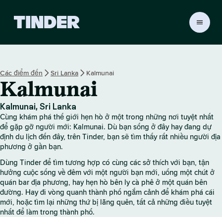
T
r
a
n
g
Các điểm đến
Sri Lanka
Kalmunai
c
Kalmunai
h
ủ
T
Kalmunai, Sri Lanka
i
Cùng khám phá thế giới hẹn hò ở một trong những nơi tuyệt nhất
n
để gặp gỡ người mới: Kalmunai. Dù bạn sống ở đây hay đang dự
d
định du lịch đến đây, trên Tinder, bạn sẽ tìm thấy rất nhiều người địa
phương ở gần bạn.
e
r
Dùng Tinder để tìm tương hợp có cùng các sở thích với bạn, tận
hưởng cuộc sống về đêm với một người bạn mới, uống một chút ở
quán bar địa phương, hay hẹn hò bên ly cà phê ở một quán bên
đường. Hay đi vòng quanh thành phố ngắm cảnh để khám phá cái
mới, hoặc tìm lại những thứ bị lãng quên, tất cả những điều tuyệt
nhất để làm trong thành phố.