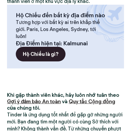
thành viên ở một khu vực địa lý khác.
Hộ Chiếu đến bất kỳ địa điểm nào
Tương hợp với bất kỳ ai trên khắp thế
giới. Paris, Los Angeles, Sydney, tới
luôn!
Địa Điểm hiện tại
:
Kalmunai
Hộ Chiếu là gì?
Khi gặp thành viên khác, hãy luôn nhớ tuân theo
Gợi ý đảm bảo An toàn
và
Quy tắc Cộng đồng
của chúng tôi.
Tinder là ứng dụng tốt nhất để gặp gỡ những người
mới. Bạn đang tìm một người có cùng Sở thích với
mình? Không thành vấn đề. Từ những chuyến phượt