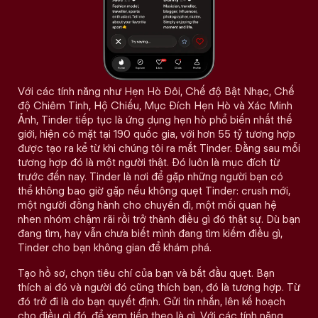
Với các tính năng như Hẹn Hò Đôi, Chế độ Bật Nhạc, Chế
độ Chiêm Tinh, Hộ Chiếu, Mục Đích Hẹn Hò và Xác Minh
Ảnh, Tinder tiếp tục là ứng dụng hẹn hò phổ biến nhất thế
giới, hiện có mặt tại 190 quốc gia, với hơn 55 tỷ tương hợp
được tạo ra kể từ khi chúng tôi ra mắt Tinder. Đằng sau mỗi
tương hợp đó là một người thật. Đó luôn là mục đích từ
trước đến nay. Tinder là nơi để gặp những người bạn có
thể không bao giờ gặp nếu không quẹt Tinder: crush mới,
một người đồng hành cho chuyến đi, một mối quan hệ
nhen nhóm chậm rãi rồi trở thành điều gì đó thật sự. Dù bạn
đang tìm, hay vẫn chưa biết mình đang tìm kiếm điều gì,
Tinder cho bạn không gian để khám phá.
Tạo hồ sơ, chọn tiêu chí của bạn và bắt đầu quẹt. Bạn
thích ai đó và người đó cũng thích bạn, đó là tương hợp. Từ
đó trở đi là do bạn quyết định. Gửi tin nhắn, lên kế hoạch
cho điều gì đó, để xem tiếp theo là gì. Với các tính năng