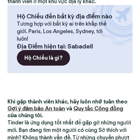
thành viên ở một khu vực địa lý khác.
Hộ Chiếu đến bất kỳ địa điểm nào
Tương hợp với bất kỳ ai trên khắp thế
giới. Paris, Los Angeles, Sydney, tới
luôn!
Địa Điểm hiện tại
:
Sabadell
Hộ Chiếu là gì?
Khi gặp thành viên khác, hãy luôn nhớ tuân theo
Gợi ý đảm bảo An toàn
và
Quy tắc Cộng đồng
của chúng tôi.
Tinder là ứng dụng tốt nhất để gặp gỡ những người
mới. Bạn đang tìm một người có cùng Sở thích với
mình? Không thành vấn đề. Từ những chuyến phượt