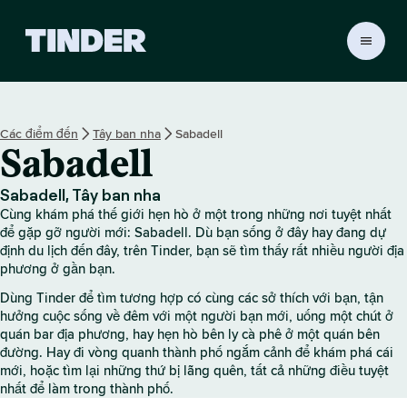
T
r
a
n
g
Các điểm đến
Tây ban nha
Sabadell
c
Sabadell
h
ủ
T
Sabadell, Tây ban nha
i
Cùng khám phá thế giới hẹn hò ở một trong những nơi tuyệt nhất
n
để gặp gỡ người mới: Sabadell. Dù bạn sống ở đây hay đang dự
d
định du lịch đến đây, trên Tinder, bạn sẽ tìm thấy rất nhiều người địa
phương ở gần bạn.
e
r
Dùng Tinder để tìm tương hợp có cùng các sở thích với bạn, tận
hưởng cuộc sống về đêm với một người bạn mới, uống một chút ở
quán bar địa phương, hay hẹn hò bên ly cà phê ở một quán bên
đường. Hay đi vòng quanh thành phố ngắm cảnh để khám phá cái
mới, hoặc tìm lại những thứ bị lãng quên, tất cả những điều tuyệt
nhất để làm trong thành phố.