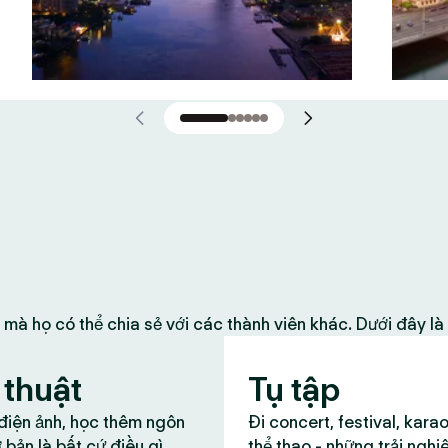
 mà họ có thể chia sẻ với các thành viên khác. Dưới đây l
thuật
Tụ tập
 điện ảnh, học thêm ngôn
Đi concert, festival, kara
 bản là bất cứ điều gì
thể thao - những trải nghi