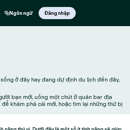
Ngôn ngữ
Đăng nhập
 sống ở đây hay đang dự định du lịch đến đây,
gười bạn mới, uống một chút ở quán bar địa
ể khám phá cái mới, hoặc tìm lại những thứ bị
h năng thú vị. Dưới đây là một số ít tính năng sẽ giúp