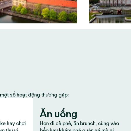
à một số hoạt động thường gặp:
Ăn uống
oke hay chơi
Hẹn đi cà phê, ăn brunch, cùng vào
ệm thú vị
bếp hay khám phá quán xá mà ai