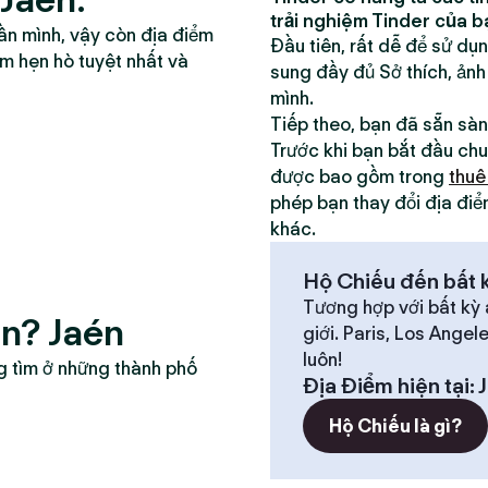
trải nghiệm Tinder của b
ần mình, vậy còn địa điểm
Đầu tiên, rất dễ để sử dụ
ểm hẹn hò tuyệt nhất và
sung đầy đủ Sở thích, ảnh
mình.
Tiếp theo, bạn đã sẵn sà
Trước khi bạn bắt đầu chu
được bao gồm trong
thuê
phép bạn thay đổi địa điể
khác.
Hộ Chiếu đến bất k
Tương hợp với bất kỳ 
n? Jaén
giới. Paris, Los Angel
luôn!
g tìm ở những thành phố
Địa Điểm hiện tại
:
Hộ Chiếu là gì?