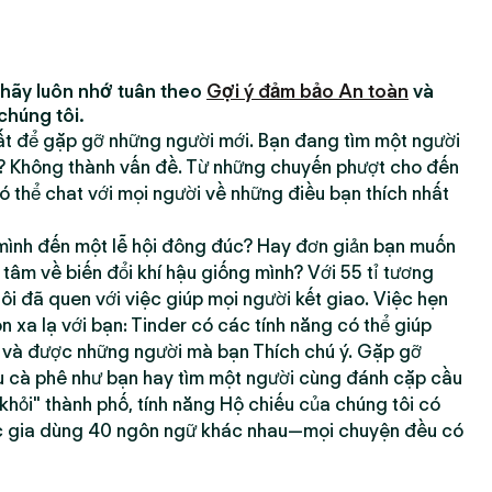
 hãy luôn nhớ tuân theo
Gợi ý đảm bảo An toàn
và
chúng tôi.
hất để gặp gỡ những người mới. Bạn đang tìm một người
h? Không thành vấn đề. Từ những chuyến phượt cho đến
 thể chat với mọi người về những điều bạn thích nhất
ình đến một lễ hội đông đúc? Hay đơn giản bạn muốn
âm về biến đổi khí hậu giống mình? Với 55 tỉ tương
tôi đã quen với việc giúp mọi người kết giao. Việc hẹn
xa lạ với bạn: Tinder có các tính năng có thể giúp
g và được những người mà bạn Thích chú ý. Gặp gỡ
 cà phê như bạn hay tìm một người cùng đánh cặp cầu
 khỏi" thành phố, tính năng Hộ chiếu của chúng tôi có
c gia dùng 40 ngôn ngữ khác nhau—mọi chuyện đều có