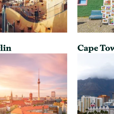
lin
Cape To