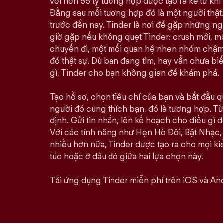
với hơn 55 tỷ tương hợp được tạo ra kể từ khi 
Đằng sau mỗi tương hợp đó là một người thật.
trước đến nay. Tinder là nơi để gặp những n
giờ gặp nếu không quẹt Tinder: crush mới, 
chuyến đi, một mối quan hệ nhen nhóm chậm rã
đó thật sự. Dù bạn đang tìm, hay vẫn chưa bi
gì, Tinder cho bạn không gian để khám phá.
Tạo hồ sơ, chọn tiêu chí của bạn và bắt đầu qu
người đó cũng thích bạn, đó là tương hợp. Từ 
định. Gửi tin nhắn, lên kế hoạch cho điều gì đó
Với các tính năng như Hẹn Hò Đôi, Bật Nhạc,
nhiều hơn nữa, Tinder được tạo ra cho mọi kiể
túc hoặc ở đâu đó giữa hai lựa chọn này.
Tải ứng dụng Tinder miễn phí trên iOS và And