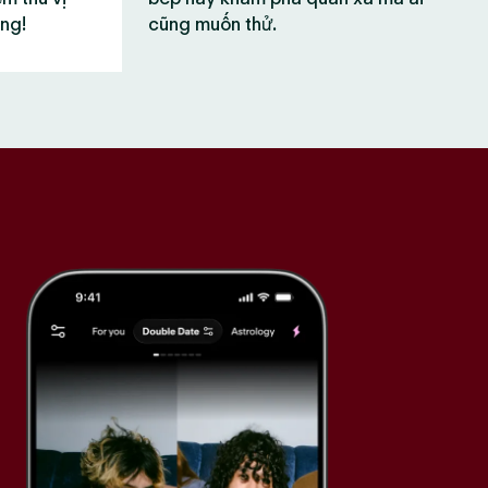
ùng!
cũng muốn thử.