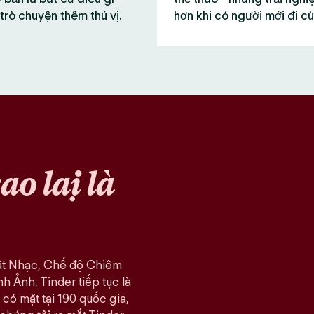
trò chuyện thêm thú vị.
hơn khi có người mới đi c
sao lại là
ật Nhạc, Chế độ Chiêm
 Ảnh, Tinder tiếp tục là
có mặt tại 190 quốc gia,