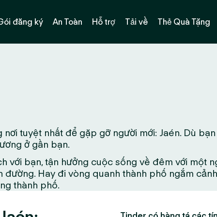
Gói đăng ký
An Toàn
Hỗ trợ
Tải về
Thẻ Quà Tặng
nơi tuyệt nhất để gặp gỡ người mới: Jaén. Dù bạn
phương ở gần bạn.
ch với bạn, tận hưởng cuộc sống về đêm với một n
 đường. Hay đi vòng quanh thành phố ngắm cảnh đ
ong thành phố.
 Jaén:
Tinder có hàng tá các tín