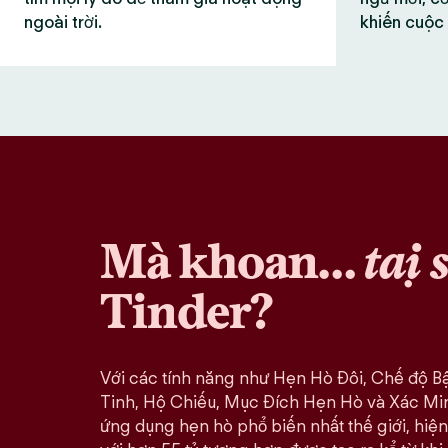
ngoài trời.
khiến cuộc 
Mà khoan…
tại 
Tinder?
Với các tính năng như Hẹn Hò Đôi, Chế độ B
Tinh, Hộ Chiếu, Mục Đích Hẹn Hò và Xác Minh
ứng dụng hẹn hò phổ biến nhất thế giới, hiện 