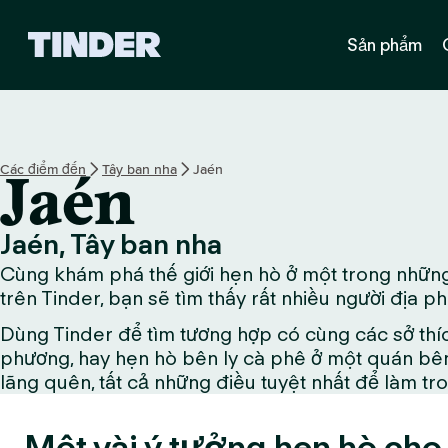
T
Sản phẩm
r
a
n
g
c
h
Các điểm đến
Tây ban nha
Jaén
Jaén
ủ
T
i
Jaén, Tây ban nha
n
Cùng khám phá thế giới hẹn hò ở một trong những 
d
e
trên Tinder, bạn sẽ tìm thấy rất nhiều người địa 
r
Dùng Tinder để tìm tương hợp có cùng các sở thí
phương, hay hẹn hò bên ly cà phê ở một quán bên
lãng quên, tất cả những điều tuyệt nhất để làm tr
Một vài ý tưởng hẹn hò cho