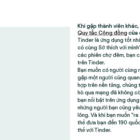
Khi gặp thành viên khác,
Quy tắc Cộng đồng
của 
Tinder là ứng dụng tốt n
có cùng Sở thích với mìn
các phiên chợ đêm, bạn có
trên Tinder.
Bạn muốn có người cùng m
gặp một người cũng quan t
hợp trên nền tảng, chúng 
hò qua mạng đã không còn 
bạn nổi bật trên ứng dụn
những người bạn cũng yêu
lông. Và khi bạn muốn "ra
thể đưa bạn đến 190 quố
thể với Tinder.