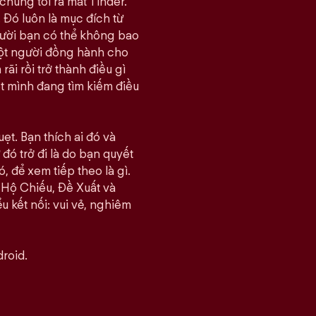
chúng tôi ra mắt Tinder.
 Đó luôn là mục đích từ
gười bạn có thể không bao
một người đồng hành cho
i rồi trở thành điều gì
ết mình đang tìm kiếm điều
ẹt. Bạn thích ai đó và
đó trở đi là do bạn quyết
, để xem tiếp theo là gì.
 Hộ Chiếu, Đề Xuất và
u kết nối: vui vẻ, nghiêm
roid.