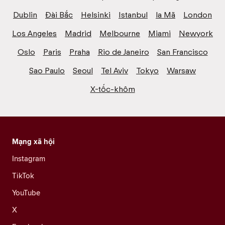
Dublin
Đài Bắc
Helsinki
Istanbul
la Mã
London
Los Angeles
Madrid
Melbourne
Miami
Newyork
Oslo
Paris
Praha
Rio de Janeiro
San Francisco
Sao Paulo
Seoul
Tel Aviv
Tokyo
Warsaw
X-tốc-khôm
Mạng xã hội
Instagram
TikTok
YouTube
X