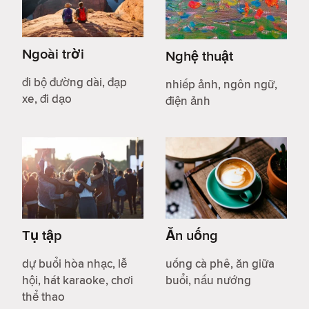
Ngoài trời
Nghệ thuật
đi bộ đường dài, đạp
nhiếp ảnh, ngôn ngữ,
xe, đi dạo
điện ảnh
Tụ tập
Ăn uống
dự buổi hòa nhạc, lễ
uống cà phê, ăn giữa
hội, hát karaoke, chơi
buổi, nấu nướng
thể thao