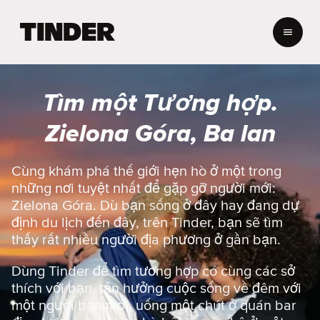
T
r
a
n
g
Tìm một Tương hợp.
c
h
Zielona Góra, Ba lan
ủ
T
i
Cùng khám phá thế giới hẹn hò ở một trong
n
những nơi tuyệt nhất để gặp gỡ người mới:
d
Zielona Góra. Dù bạn sống ở đây hay đang dự
e
định du lịch đến đây, trên Tinder, bạn sẽ tìm
r
thấy rất nhiều người địa phương ở gần bạn.
Dùng Tinder để tìm tương hợp có cùng các sở
thích với bạn, tận hưởng cuộc sống về đêm với
một người bạn mới, uống một chút ở quán bar