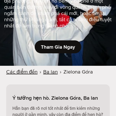
địa phương, hay hẹn hò bên ly cà phê ở một
quán bên đường. Hay đi vòng quanh thành phố
ngắm cảnh để khám phá cái mới, hoặc tìm lại
những thứ bị lãng quên, tất cả những điều tuyệt
nhất để làm trong thành phố.
Tham Gia Ngay
Các điểm đến
›
Ba lan
›
Zielona Góra
Ý tưởng hẹn hò. Zielona Góra, Ba lan
Hẳn bạn đã rõ nơi tốt nhất để tìm kiếm những
người ở gần mình, vậy còn địa điểm để hẹn hò?