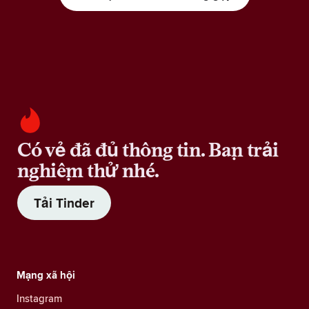
Có vẻ đã đủ thông tin. Bạn trải
nghiệm thử nhé.
Tải Tinder
Mạng xã hội
Instagram