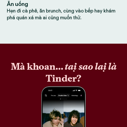
Ăn uống
Hẹn đi cà phê, ăn brunch, cùng vào bếp hay khám
phá quán xá mà ai cũng muốn thử.
Mà khoan…
tại sao lại là
Tinder?