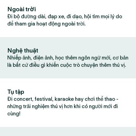
Ngoài trời
Đi bộ đường dài, đạp xe, đi dạo, hội tìm mọi lý do
để tham gia hoạt động ngoài trời.
Nghệ thuật
Nhiếp ảnh, điện ảnh, học thêm ngôn ngữ mới, cơ bản
là bất cứ điều gì khiến cuộc trò chuyện thêm thú vị.
Tụ tập
Đi concert, festival, karaoke hay chơi thể thao -
những trải nghiệm thú vị hơn khi có người mới đi
cùng!