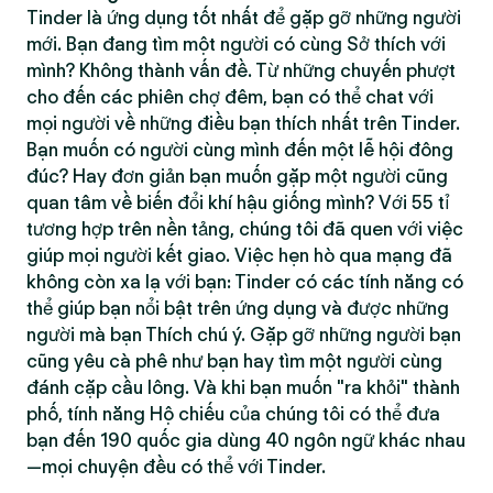
Tinder là ứng dụng tốt nhất để gặp gỡ những người
mới. Bạn đang tìm một người có cùng Sở thích với
mình? Không thành vấn đề. Từ những chuyến phượt
cho đến các phiên chợ đêm, bạn có thể chat với
mọi người về những điều bạn thích nhất trên Tinder.
Bạn muốn có người cùng mình đến một lễ hội đông
đúc? Hay đơn giản bạn muốn gặp một người cũng
quan tâm về biến đổi khí hậu giống mình? Với 55 tỉ
tương hợp trên nền tảng, chúng tôi đã quen với việc
giúp mọi người kết giao. Việc hẹn hò qua mạng đã
không còn xa lạ với bạn: Tinder có các tính năng có
thể giúp bạn nổi bật trên ứng dụng và được những
người mà bạn Thích chú ý. Gặp gỡ những người bạn
cũng yêu cà phê như bạn hay tìm một người cùng
đánh cặp cầu lông. Và khi bạn muốn "ra khỏi" thành
phố, tính năng Hộ chiếu của chúng tôi có thể đưa
bạn đến 190 quốc gia dùng 40 ngôn ngữ khác nhau
—mọi chuyện đều có thể với Tinder.