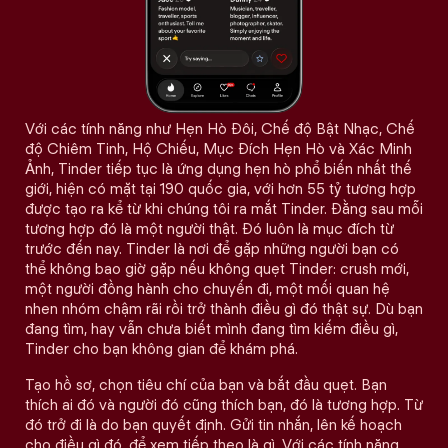
Với các tính năng như Hẹn Hò Đôi, Chế độ Bật Nhạc, Chế
độ Chiêm Tinh, Hộ Chiếu, Mục Đích Hẹn Hò và Xác Minh
Ảnh, Tinder tiếp tục là ứng dụng hẹn hò phổ biến nhất thế
giới, hiện có mặt tại 190 quốc gia, với hơn 55 tỷ tương hợp
được tạo ra kể từ khi chúng tôi ra mắt Tinder. Đằng sau mỗi
tương hợp đó là một người thật. Đó luôn là mục đích từ
trước đến nay. Tinder là nơi để gặp những người bạn có
thể không bao giờ gặp nếu không quẹt Tinder: crush mới,
một người đồng hành cho chuyến đi, một mối quan hệ
nhen nhóm chậm rãi rồi trở thành điều gì đó thật sự. Dù bạn
đang tìm, hay vẫn chưa biết mình đang tìm kiếm điều gì,
Tinder cho bạn không gian để khám phá.
Tạo hồ sơ, chọn tiêu chí của bạn và bắt đầu quẹt. Bạn
thích ai đó và người đó cũng thích bạn, đó là tương hợp. Từ
đó trở đi là do bạn quyết định. Gửi tin nhắn, lên kế hoạch
cho điều gì đó, để xem tiếp theo là gì. Với các tính năng