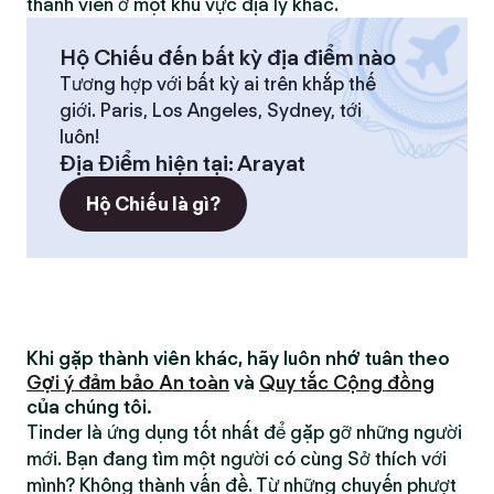
thành viên ở một khu vực địa lý khác.
Hộ Chiếu đến bất kỳ địa điểm nào
Tương hợp với bất kỳ ai trên khắp thế
giới. Paris, Los Angeles, Sydney, tới
luôn!
Địa Điểm hiện tại
:
Arayat
Hộ Chiếu là gì?
Khi gặp thành viên khác, hãy luôn nhớ tuân theo
Gợi ý đảm bảo An toàn
và
Quy tắc Cộng đồng
của chúng tôi.
Tinder là ứng dụng tốt nhất để gặp gỡ những người
mới. Bạn đang tìm một người có cùng Sở thích với
mình? Không thành vấn đề. Từ những chuyến phượt