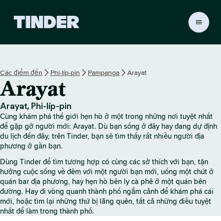
T
r
a
n
g
Các điểm đến
Phi-líp-pin
Pampanga
Arayat
c
Arayat
h
ủ
T
Arayat, Phi-líp-pin
i
Cùng khám phá thế giới hẹn hò ở một trong những nơi tuyệt nhất
n
để gặp gỡ người mới: Arayat. Dù bạn sống ở đây hay đang dự định
d
du lịch đến đây, trên Tinder, bạn sẽ tìm thấy rất nhiều người địa
phương ở gần bạn.
e
r
Dùng Tinder để tìm tương hợp có cùng các sở thích với bạn, tận
hưởng cuộc sống về đêm với một người bạn mới, uống một chút ở
quán bar địa phương, hay hẹn hò bên ly cà phê ở một quán bên
đường. Hay đi vòng quanh thành phố ngắm cảnh để khám phá cái
mới, hoặc tìm lại những thứ bị lãng quên, tất cả những điều tuyệt
nhất để làm trong thành phố.