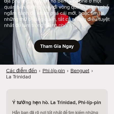
địa phương, hay hẹn hò bên ly cà phê ở một
quán bên đường. Hay đi vòng quanh thành phố
ngắm cảnh để khám phá cái mới, hoặc tìm lại
những thứ bị lãng quên, tất cả những điều tuyệt
nhất để làm trong thành phố.
Tham Gia Ngay
Các điểm đến
›
Phi-líp-pin
›
Benguet
›
La Trinidad
Ý tưởng hẹn hò. La Trinidad, Phi-líp-pin
Hẳn bạn đã rõ nơi tốt nhất để tìm kiếm những