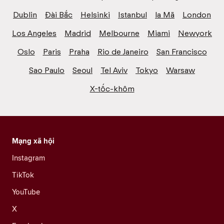
Dublin
Đài Bắc
Helsinki
Istanbul
la Mã
London
Los Angeles
Madrid
Melbourne
Miami
Newyork
Oslo
Paris
Praha
Rio de Janeiro
San Francisco
Sao Paulo
Seoul
Tel Aviv
Tokyo
Warsaw
X-tốc-khôm
Mạng xã hội
Instagram
TikTok
YouTube
X