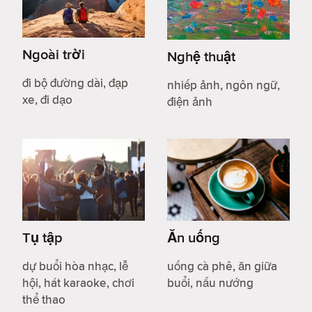
Ngoài trời
Nghệ thuật
đi bộ đường dài, đạp
nhiếp ảnh, ngôn ngữ,
xe, đi dạo
điện ảnh
Tụ tập
Ăn uống
dự buổi hòa nhạc, lễ
uống cà phê, ăn giữa
hội, hát karaoke, chơi
buổi, nấu nướng
thể thao