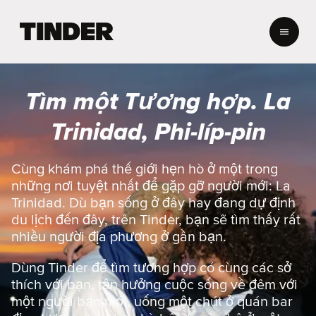
T
r
a
n
g
Tìm một Tương hợp. La
c
h
Trinidad, Phi-líp-pin
ủ
T
i
Cùng khám phá thế giới hẹn hò ở một trong
n
những nơi tuyệt nhất để gặp gỡ người mới: La
d
Trinidad. Dù bạn sống ở đây hay đang dự định
e
du lịch đến đây, trên Tinder, bạn sẽ tìm thấy rất
r
nhiều người địa phương ở gần bạn.
Dùng Tinder để tìm tương hợp có cùng các sở
thích với bạn, tận hưởng cuộc sống về đêm với
một người bạn mới, uống một chút ở quán bar