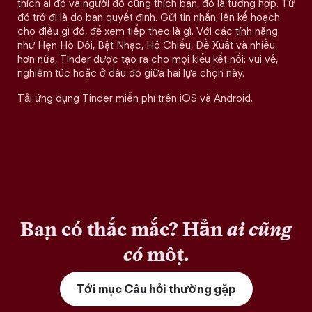
thích ai đó và người đó cũng thích bạn, đó là tương hợp. Từ
đó trở đi là do bạn quyết định. Gửi tin nhắn, lên kế hoạch
cho điều gì đó, để xem tiếp theo là gì. Với các tính năng
như Hẹn Hò Đôi, Bật Nhạc, Hộ Chiếu, Đề Xuất và nhiều
hơn nữa, Tinder được tạo ra cho mọi kiểu kết nối: vui vẻ,
nghiêm túc hoặc ở đâu đó giữa hai lựa chọn này.
Tải ứng dụng Tinder miễn phí trên iOS và Android.
Bạn có thắc mắc? Hẳn
ai cũng
có
một.
Tới mục Câu hỏi thường gặp