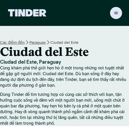
T
r
a
n
g
Các điểm đến
Paraguay
Ciudad del Este
c
Ciudad del Este
h
ủ
T
Ciudad del Este, Paraguay
i
Cùng khám phá thế giới hẹn hò ở một trong những nơi tuyệt nhất
n
để gặp gỡ người mới: Ciudad del Este. Dù bạn sống ở đây hay
d
đang dự định du lịch đến đây, trên Tinder, bạn sẽ tìm thấy rất nhiều
người địa phương ở gần bạn.
e
r
Dùng Tinder để tìm tương hợp có cùng các sở thích với bạn, tận
hưởng cuộc sống về đêm với một người bạn mới, uống một chút ở
quán bar địa phương, hay hẹn hò bên ly cà phê ở một quán bên
đường. Hay đi vòng quanh thành phố ngắm cảnh để khám phá cái
mới, hoặc tìm lại những thứ bị lãng quên, tất cả những điều tuyệt
nhất để làm trong thành phố.