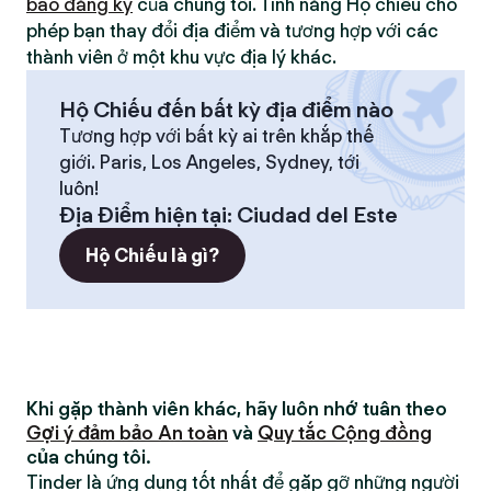
bao đăng ký
của chúng tôi. Tính năng Hộ chiếu cho
phép bạn thay đổi địa điểm và tương hợp với các
thành viên ở một khu vực địa lý khác.
Hộ Chiếu đến bất kỳ địa điểm nào
Tương hợp với bất kỳ ai trên khắp thế
giới. Paris, Los Angeles, Sydney, tới
luôn!
Địa Điểm hiện tại
:
Ciudad del Este
Hộ Chiếu là gì?
Khi gặp thành viên khác, hãy luôn nhớ tuân theo
Gợi ý đảm bảo An toàn
và
Quy tắc Cộng đồng
của chúng tôi.
Tinder là ứng dụng tốt nhất để gặp gỡ những người