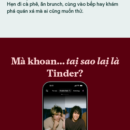
Hẹn đi cà phê, ăn brunch, cùng vào bếp hay khám
phá quán xá mà ai cũng muốn thử.
Mà khoan…
tại sao lại là
Tinder?