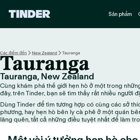
T
Sản phẩm
r
a
n
g
c
h
Các điểm đến
New Zealand
Tauranga
Tauranga
ủ
T
i
Tauranga, New Zealand
n
Cùng khám phá thế giới hẹn hò ở một trong những
d
e
đây, trên Tinder, bạn sẽ tìm thấy rất nhiều người 
r
Dùng Tinder để tìm tương hợp có cùng các sở thí
phương, hay hẹn hò bên ly cà phê ở một quán bên
lãng quên, tất cả những điều tuyệt nhất để làm tr
Một vài ý tưởng hẹn hò cho