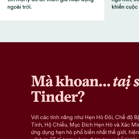
ngoài trời.
khiến cuộc 
Mà khoan…
tại 
Tinder?
Với các tính năng như Hẹn Hò Đôi, Chế độ B
Tinh, Hộ Chiếu, Mục Đích Hẹn Hò và Xác Minh
ứng dụng hẹn hò phổ biến nhất thế giới, hiện 