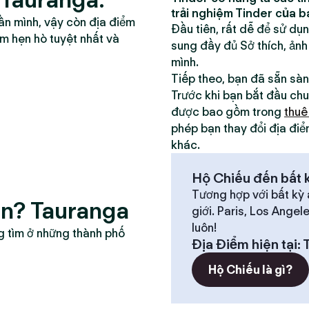
trải nghiệm Tinder của b
ần mình, vậy còn địa điểm
Đầu tiên, rất dễ để sử dụ
ểm hẹn hò tuyệt nhất và
sung đầy đủ Sở thích, ảnh
mình.
Tiếp theo, bạn đã sẵn sà
Trước khi bạn bắt đầu chu
được bao gồm trong
thuê
phép bạn thay đổi địa điể
khác.
Hộ Chiếu đến bất k
Tương hợp với bất kỳ 
ân? Tauranga
giới. Paris, Los Angel
luôn!
g tìm ở những thành phố
Địa Điểm hiện tại
:
Hộ Chiếu là gì?