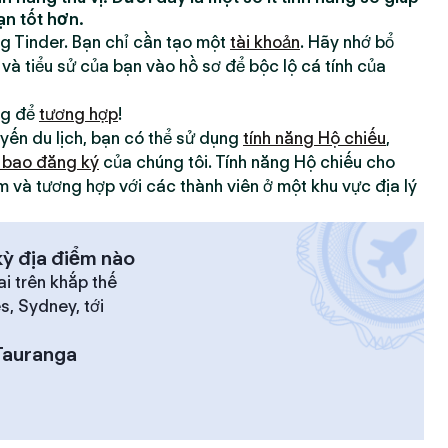
ạn tốt hơn.
ng Tinder. Bạn chỉ cần tạo một
tài khoản
. Hãy nhớ bổ
 và tiểu sử của bạn vào hồ sơ để bộc lộ cá tính của
ng để
tương hợp
!
yến du lịch, bạn có thể sử dụng
tính năng Hộ chiếu
,
 bao đăng ký
của chúng tôi. Tính năng Hộ chiếu cho
m và tương hợp với các thành viên ở một khu vực địa lý
ỳ địa điểm nào
ai trên khắp thế
es, Sydney, tới
Tauranga