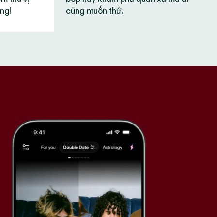
ùng!
cũng muốn thử.