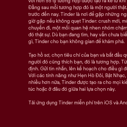
với hơn 55 tỷ tương hợp được tạo ra kể từ khi 
Đằng sau mỗi tương hợp đó là một người thật.
trước đến nay. Tinder là nơi để gặp những n
giờ gặp nếu không quẹt Tinder: crush mới, 
chuyến đi, một mối quan hệ nhen nhóm chậm rã
đó thật sự. Dù bạn đang tìm, hay vẫn chưa bi
gì, Tinder cho bạn không gian để khám phá.
Tạo hồ sơ, chọn tiêu chí của bạn và bắt đầu qu
người đó cũng thích bạn, đó là tương hợp. Từ 
định. Gửi tin nhắn, lên kế hoạch cho điều gì đó
Với các tính năng như Hẹn Hò Đôi, Bật Nhạc,
nhiều hơn nữa, Tinder được tạo ra cho mọi kiể
túc hoặc ở đâu đó giữa hai lựa chọn này.
Tải ứng dụng Tinder miễn phí trên iOS và And