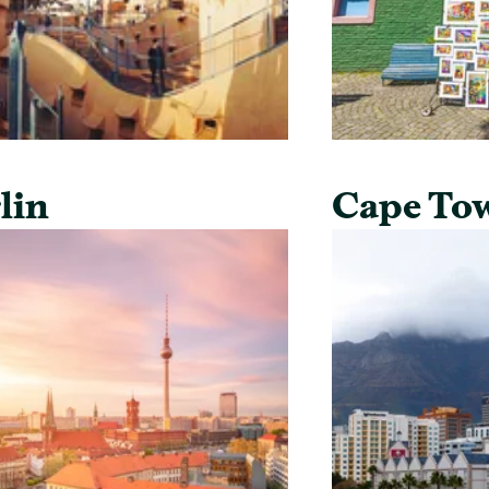
lin
Cape To