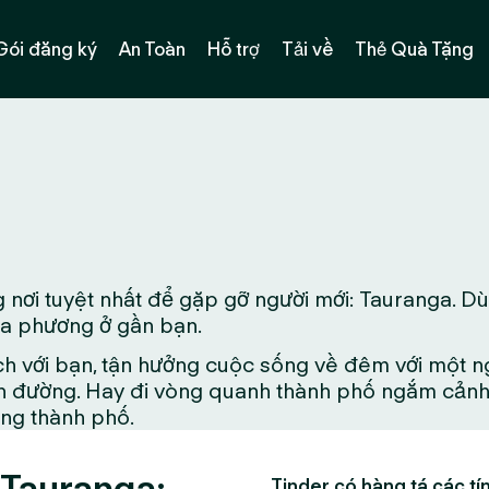
Gói đăng ký
An Toàn
Hỗ trợ
Tải về
Thẻ Quà Tặng
 nơi tuyệt nhất để gặp gỡ người mới: Tauranga. D
địa phương ở gần bạn.
ch với bạn, tận hưởng cuộc sống về đêm với một n
 đường. Hay đi vòng quanh thành phố ngắm cảnh đ
ong thành phố.
 Tauranga:
Tinder có hàng tá các tín