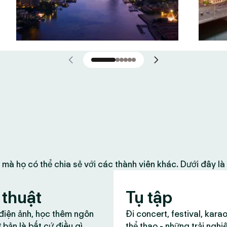
 mà họ có thể chia sẻ với các thành viên khác. Dưới đây l
thuật
Tụ tập
 điện ảnh, học thêm ngôn
Đi concert, festival, kara
 bản là bất cứ điều gì
thể thao - những trải nghi