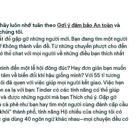
 hãy luôn nhớ tuân theo
Gợi ý đảm bảo An toàn
và
chúng tôi.
hất để gặp gỡ những người mới. Bạn đang tìm một người
h? Không thành vấn đề. Từ những chuyến phượt cho đến
 thể chat với mọi người về những điều bạn thích nhất
ình đến một lễ hội đông đúc? Hay đơn giản bạn muốn
âm về biến đổi khí hậu giống mình? Với 55 tỉ tương
tôi đã quen với việc giúp mọi người kết giao. Việc hẹn
xa lạ với bạn: Tinder có các tính năng có thể giúp
g và được những người mà bạn Thích chú ý. Gặp gỡ
 cà phê như bạn hay tìm một người cùng đánh cặp cầu
 khỏi" thành phố, tính năng Hộ chiếu của chúng tôi có
c gia dùng 40 ngôn ngữ khác nhau—mọi chuyện đều có