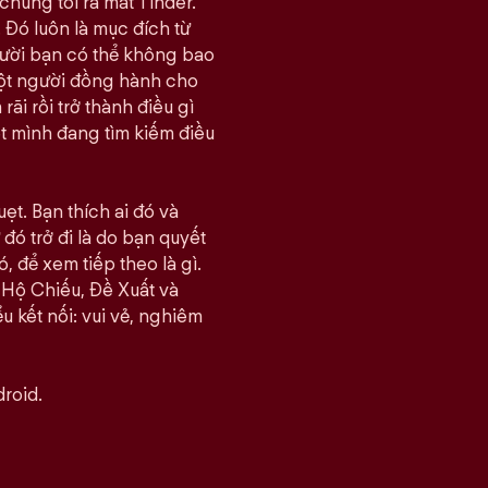
chúng tôi ra mắt Tinder.
 Đó luôn là mục đích từ
gười bạn có thể không bao
một người đồng hành cho
i rồi trở thành điều gì
ết mình đang tìm kiếm điều
ẹt. Bạn thích ai đó và
đó trở đi là do bạn quyết
, để xem tiếp theo là gì.
 Hộ Chiếu, Đề Xuất và
u kết nối: vui vẻ, nghiêm
roid.