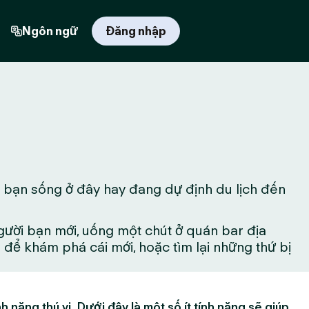
Ngôn ngữ
Đăng nhập
ù bạn sống ở đây hay đang dự định du lịch đến
gười bạn mới, uống một chút ở quán bar địa
ể khám phá cái mới, hoặc tìm lại những thứ bị
h năng thú vị. Dưới đây là một số ít tính năng sẽ giúp