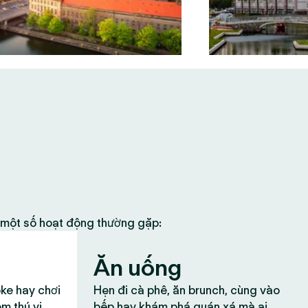
à một số hoạt động thường gặp:
Ăn uống
oke hay chơi
Hẹn đi cà phê, ăn brunch, cùng vào
ệm thú vị
bếp hay khám phá quán xá mà ai