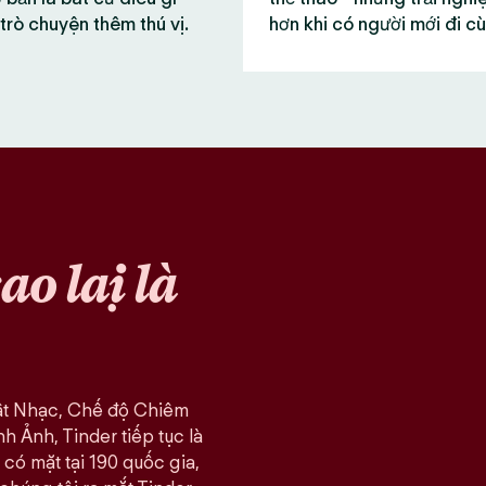
trò chuyện thêm thú vị.
hơn khi có người mới đi c
sao lại là
ật Nhạc, Chế độ Chiêm
 Ảnh, Tinder tiếp tục là
có mặt tại 190 quốc gia,