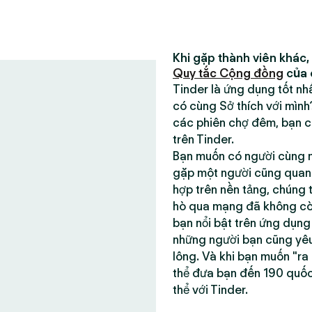
Khi gặp thành viên khác,
Quy tắc Cộng đồng
của 
Tinder là ứng dụng tốt n
có cùng Sở thích với mìn
các phiên chợ đêm, bạn có
trên Tinder.
Bạn muốn có người cùng m
gặp một người cũng quan t
hợp trên nền tảng, chúng 
hò qua mạng đã không còn 
bạn nổi bật trên ứng dụn
những người bạn cũng yêu
lông. Và khi bạn muốn "ra
thể đưa bạn đến 190 quố
thể với Tinder.