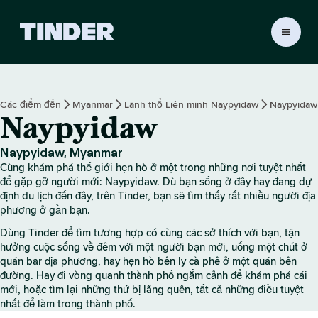
T
r
a
n
g
Các điểm đến
Myanmar
Lãnh thổ Liên minh Naypyidaw
Naypyidaw
c
Naypyidaw
h
ủ
T
Naypyidaw, Myanmar
i
Cùng khám phá thế giới hẹn hò ở một trong những nơi tuyệt nhất
n
để gặp gỡ người mới: Naypyidaw. Dù bạn sống ở đây hay đang dự
d
định du lịch đến đây, trên Tinder, bạn sẽ tìm thấy rất nhiều người địa
phương ở gần bạn.
e
r
Dùng Tinder để tìm tương hợp có cùng các sở thích với bạn, tận
hưởng cuộc sống về đêm với một người bạn mới, uống một chút ở
quán bar địa phương, hay hẹn hò bên ly cà phê ở một quán bên
đường. Hay đi vòng quanh thành phố ngắm cảnh để khám phá cái
mới, hoặc tìm lại những thứ bị lãng quên, tất cả những điều tuyệt
nhất để làm trong thành phố.