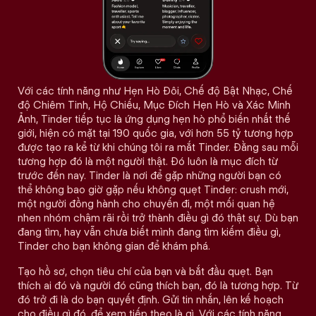
Với các tính năng như Hẹn Hò Đôi, Chế độ Bật Nhạc, Chế
độ Chiêm Tinh, Hộ Chiếu, Mục Đích Hẹn Hò và Xác Minh
Ảnh, Tinder tiếp tục là ứng dụng hẹn hò phổ biến nhất thế
giới, hiện có mặt tại 190 quốc gia, với hơn 55 tỷ tương hợp
được tạo ra kể từ khi chúng tôi ra mắt Tinder. Đằng sau mỗi
tương hợp đó là một người thật. Đó luôn là mục đích từ
trước đến nay. Tinder là nơi để gặp những người bạn có
thể không bao giờ gặp nếu không quẹt Tinder: crush mới,
một người đồng hành cho chuyến đi, một mối quan hệ
nhen nhóm chậm rãi rồi trở thành điều gì đó thật sự. Dù bạn
đang tìm, hay vẫn chưa biết mình đang tìm kiếm điều gì,
Tinder cho bạn không gian để khám phá.
Tạo hồ sơ, chọn tiêu chí của bạn và bắt đầu quẹt. Bạn
thích ai đó và người đó cũng thích bạn, đó là tương hợp. Từ
đó trở đi là do bạn quyết định. Gửi tin nhắn, lên kế hoạch
cho điều gì đó, để xem tiếp theo là gì. Với các tính năng