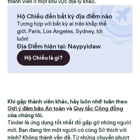
thành viên ở một khu vực địa lý khác.
Hộ Chiếu đến bất kỳ địa điểm nào
Tương hợp với bất kỳ ai trên khắp thế
giới. Paris, Los Angeles, Sydney, tới
luôn!
Địa Điểm hiện tại
:
Naypyidaw
Hộ Chiếu là gì?
Khi gặp thành viên khác, hãy luôn nhớ tuân theo
Gợi ý đảm bảo An toàn
và
Quy tắc Cộng đồng
của chúng tôi.
Tinder là ứng dụng tốt nhất để gặp gỡ những người
mới. Bạn đang tìm một người có cùng Sở thích với
mình? Không thành vấn đề. Từ những chuyến phượt