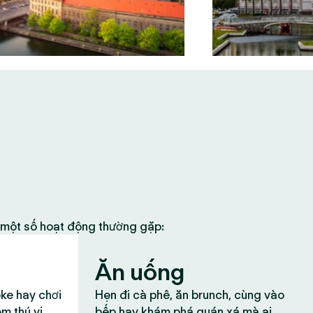
à một số hoạt động thường gặp:
Ăn uống
oke hay chơi
Hẹn đi cà phê, ăn brunch, cùng vào
ệm thú vị
bếp hay khám phá quán xá mà ai