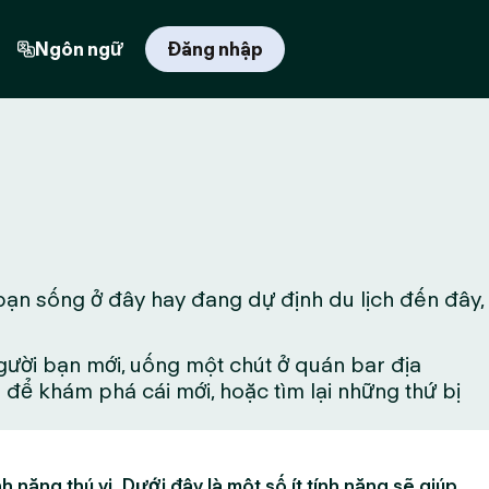
Ngôn ngữ
Đăng nhập
bạn sống ở đây hay đang dự định du lịch đến đây,
gười bạn mới, uống một chút ở quán bar địa
ể khám phá cái mới, hoặc tìm lại những thứ bị
h năng thú vị. Dưới đây là một số ít tính năng sẽ giúp