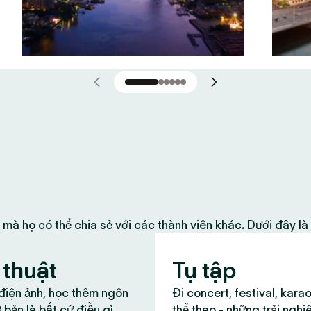
 mà họ có thể chia sẻ với các thành viên khác. Dưới đây l
thuật
Tụ tập
 điện ảnh, học thêm ngôn
Đi concert, festival, kara
 bản là bất cứ điều gì
thể thao - những trải nghi