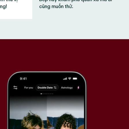
ùng!
cũng muốn thử.