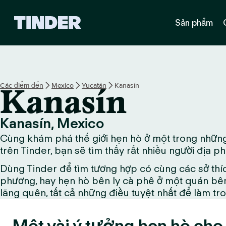
T
Sản phẩm
r
a
n
g
c
h
Các điểm đến
Mexico
Yucatán
Kanasín
Kanasín
ủ
T
i
Kanasín, Mexico
n
Cùng khám phá thế giới hẹn hò ở một trong những 
d
e
trên Tinder, bạn sẽ tìm thấy rất nhiều người địa 
r
Dùng Tinder để tìm tương hợp có cùng các sở thí
phương, hay hẹn hò bên ly cà phê ở một quán bên
lãng quên, tất cả những điều tuyệt nhất để làm tr
Một vài ý tưởng hẹn hò cho