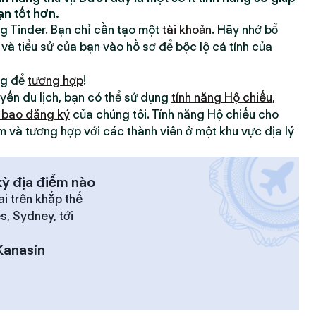
ạn tốt hơn.
ng Tinder. Bạn chỉ cần tạo một
tài khoản
. Hãy nhớ bổ
 và tiểu sử của bạn vào hồ sơ để bộc lộ cá tính của
ng để
tương hợp
!
yến du lịch, bạn có thể sử dụng
tính năng Hộ chiếu
,
 bao đăng ký
của chúng tôi. Tính năng Hộ chiếu cho
m và tương hợp với các thành viên ở một khu vực địa lý
ỳ địa điểm nào
ai trên khắp thế
es, Sydney, tới
Kanasín