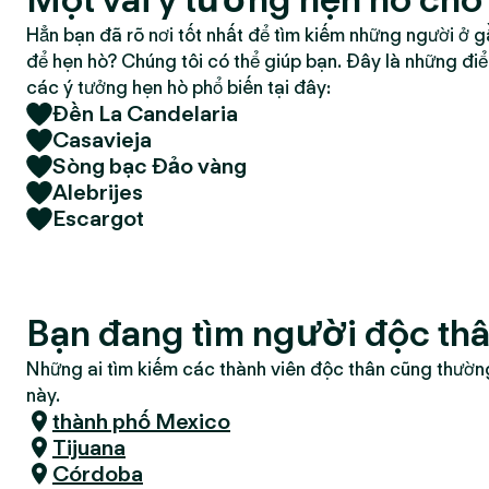
Hẳn bạn đã rõ nơi tốt nhất để tìm kiếm những người ở g
để hẹn hò? Chúng tôi có thể giúp bạn. Đây là những đi
các ý tưởng hẹn hò phổ biến tại đây:
Đền La Candelaria
Casavieja
Sòng bạc Đảo vàng
Alebrijes
Escargot
Bạn đang tìm người độc th
Những ai tìm kiếm các thành viên độc thân cũng thườn
này.
thành phố Mexico
Tijuana
Córdoba