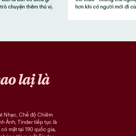
trò chuyện thêm thú vị.
hơn khi có người mới đi c
sao lại là
ật Nhạc, Chế độ Chiêm
 Ảnh, Tinder tiếp tục là
có mặt tại 190 quốc gia,