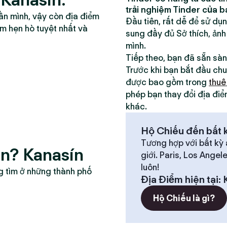
trải nghiệm Tinder của b
ần mình, vậy còn địa điểm
Đầu tiên, rất dễ để sử dụ
ểm hẹn hò tuyệt nhất và
sung đầy đủ Sở thích, ảnh
mình.
Tiếp theo, bạn đã sẵn sà
Trước khi bạn bắt đầu chu
được bao gồm trong
thuê
phép bạn thay đổi địa điể
khác.
Hộ Chiếu đến bất k
Tương hợp với bất kỳ 
ân? Kanasín
giới. Paris, Los Angel
luôn!
g tìm ở những thành phố
Địa Điểm hiện tại
:
Hộ Chiếu là gì?