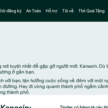
Gói đăng ký
An Toàn
Hỗ trợ
Tải về
Thẻ Quà Tặng
nơi tuyệt nhất để gặp gỡ người mới: Kanasín. Dù 
phương ở gần bạn.
ch với bạn, tận hưởng cuộc sống về đêm với một n
 đường. Hay đi vòng quanh thành phố ngắm cảnh đ
ong thành phố.
 Kanasín:
Tinder có hàng tá các tín