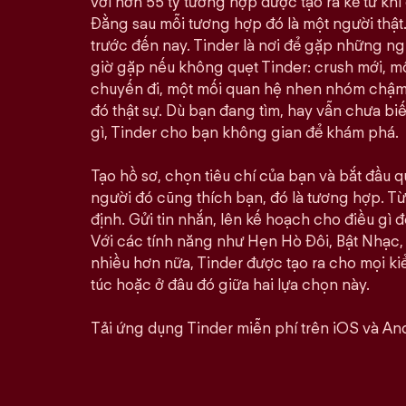
với hơn 55 tỷ tương hợp được tạo ra kể từ khi 
Đằng sau mỗi tương hợp đó là một người thật.
trước đến nay. Tinder là nơi để gặp những n
giờ gặp nếu không quẹt Tinder: crush mới, 
chuyến đi, một mối quan hệ nhen nhóm chậm rã
đó thật sự. Dù bạn đang tìm, hay vẫn chưa bi
gì, Tinder cho bạn không gian để khám phá.
Tạo hồ sơ, chọn tiêu chí của bạn và bắt đầu qu
người đó cũng thích bạn, đó là tương hợp. Từ 
định. Gửi tin nhắn, lên kế hoạch cho điều gì đó
Với các tính năng như Hẹn Hò Đôi, Bật Nhạc,
nhiều hơn nữa, Tinder được tạo ra cho mọi kiể
túc hoặc ở đâu đó giữa hai lựa chọn này.
Tải ứng dụng Tinder miễn phí trên iOS và And