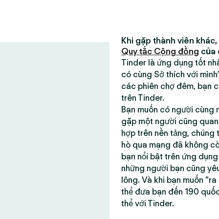
Khi gặp thành viên khác,
Quy tắc Cộng đồng
của 
Tinder là ứng dụng tốt n
có cùng Sở thích với mìn
các phiên chợ đêm, bạn có
trên Tinder.
Bạn muốn có người cùng m
gặp một người cũng quan t
hợp trên nền tảng, chúng 
hò qua mạng đã không còn 
bạn nổi bật trên ứng dụn
những người bạn cũng yêu
lông. Và khi bạn muốn "ra
thể đưa bạn đến 190 quố
thể với Tinder.