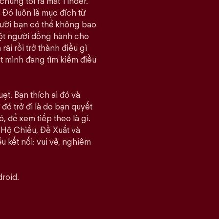
chúng tôi ra mắt Tinder.
 Đó luôn là mục đích từ
gười bạn có thể không bao
một người đồng hành cho
i rồi trở thành điều gì
ết mình đang tìm kiếm điều
ẹt. Bạn thích ai đó và
đó trở đi là do bạn quyết
, để xem tiếp theo là gì.
 Hộ Chiếu, Đề Xuất và
u kết nối: vui vẻ, nghiêm
roid.