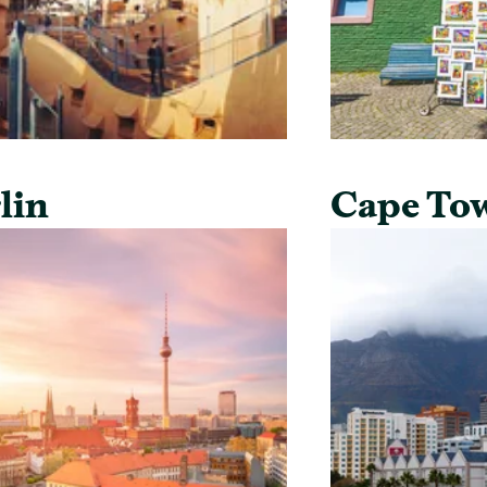
lin
Cape To