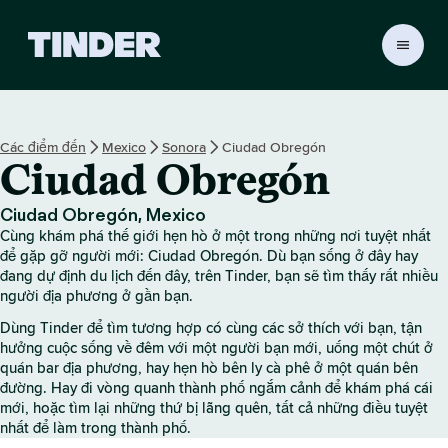
T
r
a
n
g
Các điểm đến
Mexico
Sonora
Ciudad Obregón
c
Ciudad Obregón
h
ủ
T
Ciudad Obregón, Mexico
i
Cùng khám phá thế giới hẹn hò ở một trong những nơi tuyệt nhất
n
để gặp gỡ người mới: Ciudad Obregón. Dù bạn sống ở đây hay
d
đang dự định du lịch đến đây, trên Tinder, bạn sẽ tìm thấy rất nhiều
người địa phương ở gần bạn.
e
r
Dùng Tinder để tìm tương hợp có cùng các sở thích với bạn, tận
hưởng cuộc sống về đêm với một người bạn mới, uống một chút ở
quán bar địa phương, hay hẹn hò bên ly cà phê ở một quán bên
đường. Hay đi vòng quanh thành phố ngắm cảnh để khám phá cái
mới, hoặc tìm lại những thứ bị lãng quên, tất cả những điều tuyệt
nhất để làm trong thành phố.