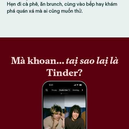
Hẹn đi cà phê, ăn brunch, cùng vào bếp hay khám
phá quán xá mà ai cũng muốn thử.
Mà khoan…
tại sao lại là
Tinder?