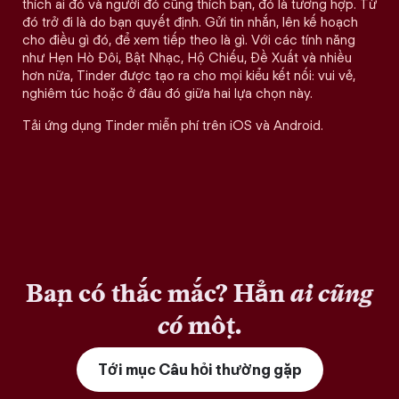
thích ai đó và người đó cũng thích bạn, đó là tương hợp. Từ
đó trở đi là do bạn quyết định. Gửi tin nhắn, lên kế hoạch
cho điều gì đó, để xem tiếp theo là gì. Với các tính năng
như Hẹn Hò Đôi, Bật Nhạc, Hộ Chiếu, Đề Xuất và nhiều
hơn nữa, Tinder được tạo ra cho mọi kiểu kết nối: vui vẻ,
nghiêm túc hoặc ở đâu đó giữa hai lựa chọn này.
Tải ứng dụng Tinder miễn phí trên iOS và Android.
Bạn có thắc mắc? Hẳn
ai cũng
có
một.
Tới mục Câu hỏi thường gặp