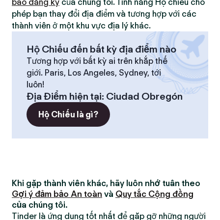
bao đăng ký
của chúng tôi. Tính năng Hộ chiếu cho
phép bạn thay đổi địa điểm và tương hợp với các
thành viên ở một khu vực địa lý khác.
Hộ Chiếu đến bất kỳ địa điểm nào
Tương hợp với bất kỳ ai trên khắp thế
giới. Paris, Los Angeles, Sydney, tới
luôn!
Địa Điểm hiện tại
:
Ciudad Obregón
Hộ Chiếu là gì?
Khi gặp thành viên khác, hãy luôn nhớ tuân theo
Gợi ý đảm bảo An toàn
và
Quy tắc Cộng đồng
của chúng tôi.
Tinder là ứng dụng tốt nhất để gặp gỡ những người