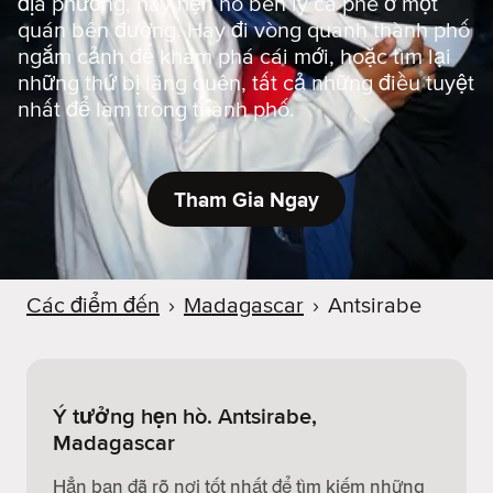
địa phương, hay hẹn hò bên ly cà phê ở một
quán bên đường. Hay đi vòng quanh thành phố
ngắm cảnh để khám phá cái mới, hoặc tìm lại
những thứ bị lãng quên, tất cả những điều tuyệt
nhất để làm trong thành phố.
Tham Gia Ngay
Các điểm đến
›
Madagascar
›
Antsirabe
Ý tưởng hẹn hò. Antsirabe,
Madagascar
Hẳn bạn đã rõ nơi tốt nhất để tìm kiếm những