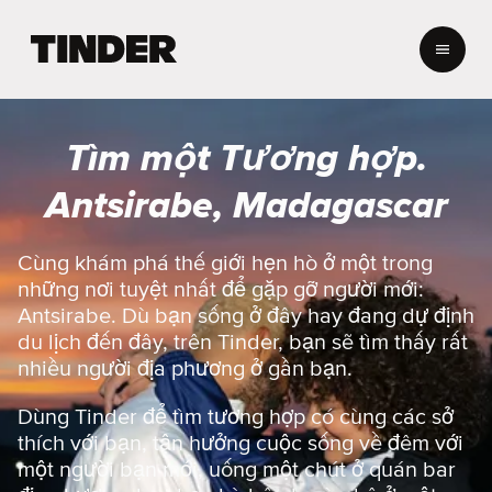
T
r
a
n
g
Tìm một Tương hợp.
c
h
Antsirabe, Madagascar
ủ
T
i
Cùng khám phá thế giới hẹn hò ở một trong
n
những nơi tuyệt nhất để gặp gỡ người mới:
d
Antsirabe. Dù bạn sống ở đây hay đang dự định
e
du lịch đến đây, trên Tinder, bạn sẽ tìm thấy rất
r
nhiều người địa phương ở gần bạn.
Dùng Tinder để tìm tương hợp có cùng các sở
thích với bạn, tận hưởng cuộc sống về đêm với
một người bạn mới, uống một chút ở quán bar