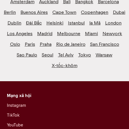
Amsterdam
Auckland
Bali
Bangkok
Barcelona
Berlin
Buenos Aires
Cape Town
Copenhagen
Dubai
Dublin
Đài Bắc
Helsinki
Istanbul
la Mã
London
Los Angeles
Madrid
Melbourne
Miami
Newyork
Oslo
Paris
Praha
Rio de Janeiro
San Francisco
Sao Paulo
Seoul
Tel Aviv
Tokyo
Warsaw
X-tốc-khôm
Mạng xã hội
Instagram
TikTok
YouTube