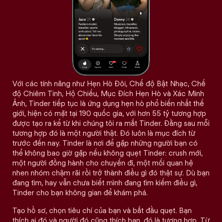
Với các tính năng như Hẹn Hò Đôi, Chế độ Bật Nhạc, Chế
độ Chiêm Tinh, Hộ Chiếu, Mục Đích Hẹn Hò và Xác Minh
Ảnh, Tinder tiếp tục là ứng dụng hẹn hò phổ biến nhất thế
giới, hiện có mặt tại 190 quốc gia, với hơn 55 tỷ tương hợp
được tạo ra kể từ khi chúng tôi ra mắt Tinder. Đằng sau mỗi
tương hợp đó là một người thật. Đó luôn là mục đích từ
trước đến nay. Tinder là nơi để gặp những người bạn có
thể không bao giờ gặp nếu không quẹt Tinder: crush mới,
một người đồng hành cho chuyến đi, một mối quan hệ
nhen nhóm chậm rãi rồi trở thành điều gì đó thật sự. Dù bạn
đang tìm, hay vẫn chưa biết mình đang tìm kiếm điều gì,
Tinder cho bạn không gian để khám phá.
Tạo hồ sơ, chọn tiêu chí của bạn và bắt đầu quẹt. Bạn
thích ai đó và người đó cũng thích bạn, đó là tương hợp. Từ