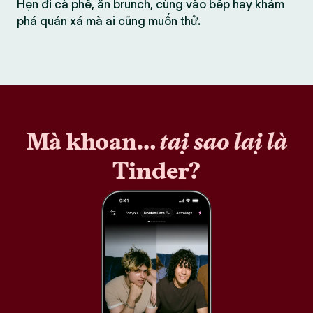
Hẹn đi cà phê, ăn brunch, cùng vào bếp hay khám
phá quán xá mà ai cũng muốn thử.
Mà khoan…
tại sao lại là
Tinder?