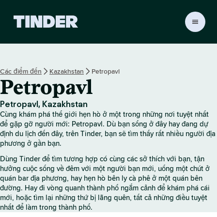
T
r
a
n
g
Các điểm đến
Kazakhstan
Petropavl
c
Petropavl
h
ủ
T
Petropavl, Kazakhstan
i
Cùng khám phá thế giới hẹn hò ở một trong những nơi tuyệt nhất
n
để gặp gỡ người mới: Petropavl. Dù bạn sống ở đây hay đang dự
d
định du lịch đến đây, trên Tinder, bạn sẽ tìm thấy rất nhiều người địa
phương ở gần bạn.
e
r
Dùng Tinder để tìm tương hợp có cùng các sở thích với bạn, tận
hưởng cuộc sống về đêm với một người bạn mới, uống một chút ở
quán bar địa phương, hay hẹn hò bên ly cà phê ở một quán bên
đường. Hay đi vòng quanh thành phố ngắm cảnh để khám phá cái
mới, hoặc tìm lại những thứ bị lãng quên, tất cả những điều tuyệt
nhất để làm trong thành phố.