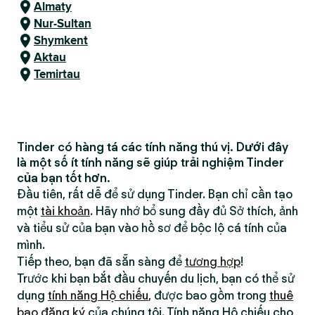
Almaty
Nur-Sultan
Shymkent
Aktau
Temirtau
Tinder có hàng tá các tính năng thú vị. Dưới đây
là một số ít tính năng sẽ giúp trải nghiệm Tinder
của bạn tốt hơn.
Đầu tiên, rất dễ để sử dụng Tinder. Bạn chỉ cần tạo
một
tài khoản
. Hãy nhớ bổ sung đầy đủ Sở thích, ảnh
và tiểu sử của bạn vào hồ sơ để bộc lộ cá tính của
mình.
Tiếp theo, bạn đã sẵn sàng để
tương hợp
!
Trước khi bạn bắt đầu chuyến du lịch, bạn có thể sử
dụng
tính năng Hộ chiếu
, được bao gồm trong
thuê
bao đăng ký
của chúng tôi. Tính năng Hộ chiếu cho