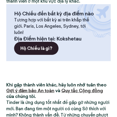
thành viên ở một khu vực địa lý khác.
Hộ Chiếu đến bất kỳ địa điểm nào
Tương hợp với bất kỳ ai trên khắp thế
giới. Paris, Los Angeles, Sydney, tới
luôn!
Địa Điểm hiện tại
:
Kokshetau
Hộ Chiếu là gì?
Khi gặp thành viên khác, hãy luôn nhớ tuân theo
Gợi ý đảm bảo An toàn
và
Quy tắc Cộng đồng
của chúng tôi.
Tinder là ứng dụng tốt nhất để gặp gỡ những người
mới. Bạn đang tìm một người có cùng Sở thích với
mình? Không thành vấn đề. Từ những chuyến phượt