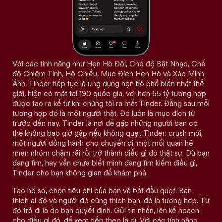
Với các tính năng như Hẹn Hò Đôi, Chế độ Bật Nhạc, Chế
độ Chiêm Tinh, Hộ Chiếu, Mục Đích Hẹn Hò và Xác Minh
Ảnh, Tinder tiếp tục là ứng dụng hẹn hò phổ biến nhất thế
giới, hiện có mặt tại 190 quốc gia, với hơn 55 tỷ tương hợp
được tạo ra kể từ khi chúng tôi ra mắt Tinder. Đằng sau mỗi
tương hợp đó là một người thật. Đó luôn là mục đích từ
trước đến nay. Tinder là nơi để gặp những người bạn có
thể không bao giờ gặp nếu không quẹt Tinder: crush mới,
một người đồng hành cho chuyến đi, một mối quan hệ
nhen nhóm chậm rãi rồi trở thành điều gì đó thật sự. Dù bạn
đang tìm, hay vẫn chưa biết mình đang tìm kiếm điều gì,
Tinder cho bạn không gian để khám phá.
Tạo hồ sơ, chọn tiêu chí của bạn và bắt đầu quẹt. Bạn
thích ai đó và người đó cũng thích bạn, đó là tương hợp. Từ
đó trở đi là do bạn quyết định. Gửi tin nhắn, lên kế hoạch
cho điều gì đó, để xem tiếp theo là gì. Với các tính năng