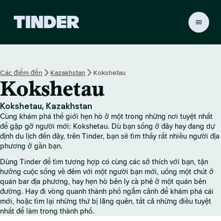
T
r
a
n
g
Các điểm đến
Kazakhstan
Kokshetau
c
Kokshetau
h
ủ
T
Kokshetau, Kazakhstan
i
Cùng khám phá thế giới hẹn hò ở một trong những nơi tuyệt nhất
n
để gặp gỡ người mới: Kokshetau. Dù bạn sống ở đây hay đang dự
d
định du lịch đến đây, trên Tinder, bạn sẽ tìm thấy rất nhiều người địa
phương ở gần bạn.
e
r
Dùng Tinder để tìm tương hợp có cùng các sở thích với bạn, tận
hưởng cuộc sống về đêm với một người bạn mới, uống một chút ở
quán bar địa phương, hay hẹn hò bên ly cà phê ở một quán bên
đường. Hay đi vòng quanh thành phố ngắm cảnh để khám phá cái
mới, hoặc tìm lại những thứ bị lãng quên, tất cả những điều tuyệt
nhất để làm trong thành phố.