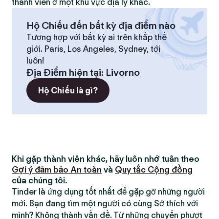
thành viên ở một khu vực địa lý khác.
Hộ Chiếu đến bất kỳ địa điểm nào
Tương hợp với bất kỳ ai trên khắp thế
giới. Paris, Los Angeles, Sydney, tới
luôn!
Địa Điểm hiện tại
:
Livorno
Hộ Chiếu là gì?
Khi gặp thành viên khác, hãy luôn nhớ tuân theo
Gợi ý đảm bảo An toàn
và
Quy tắc Cộng đồng
của chúng tôi.
Tinder là ứng dụng tốt nhất để gặp gỡ những người
mới. Bạn đang tìm một người có cùng Sở thích với
mình? Không thành vấn đề. Từ những chuyến phượt