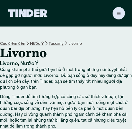
T
r
a
n
g
Các điểm đến
Nước Ý
Tuscany
Livorno
c
Livorno
h
ủ
T
Livorno, Nước Ý
i
Cùng khám phá thế giới hẹn hò ở một trong những nơi tuyệt nhất
n
để gặp gỡ người mới: Livorno. Dù bạn sống ở đây hay đang dự định
d
du lịch đến đây, trên Tinder, bạn sẽ tìm thấy rất nhiều người địa
phương ở gần bạn.
e
r
Dùng Tinder để tìm tương hợp có cùng các sở thích với bạn, tận
hưởng cuộc sống về đêm với một người bạn mới, uống một chút ở
quán bar địa phương, hay hẹn hò bên ly cà phê ở một quán bên
đường. Hay đi vòng quanh thành phố ngắm cảnh để khám phá cái
mới, hoặc tìm lại những thứ bị lãng quên, tất cả những điều tuyệt
nhất để làm trong thành phố.