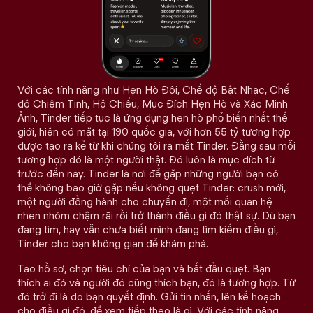
Với các tính năng như Hẹn Hò Đôi, Chế độ Bật Nhạc, Chế
độ Chiêm Tinh, Hộ Chiếu, Mục Đích Hẹn Hò và Xác Minh
Ảnh, Tinder tiếp tục là ứng dụng hẹn hò phổ biến nhất thế
giới, hiện có mặt tại 190 quốc gia, với hơn 55 tỷ tương hợp
được tạo ra kể từ khi chúng tôi ra mắt Tinder. Đằng sau mỗi
tương hợp đó là một người thật. Đó luôn là mục đích từ
trước đến nay. Tinder là nơi để gặp những người bạn có
thể không bao giờ gặp nếu không quẹt Tinder: crush mới,
một người đồng hành cho chuyến đi, một mối quan hệ
nhen nhóm chậm rãi rồi trở thành điều gì đó thật sự. Dù bạn
đang tìm, hay vẫn chưa biết mình đang tìm kiếm điều gì,
Tinder cho bạn không gian để khám phá.
Tạo hồ sơ, chọn tiêu chí của bạn và bắt đầu quẹt. Bạn
thích ai đó và người đó cũng thích bạn, đó là tương hợp. Từ
đó trở đi là do bạn quyết định. Gửi tin nhắn, lên kế hoạch
cho điều gì đó, để xem tiếp theo là gì. Với các tính năng