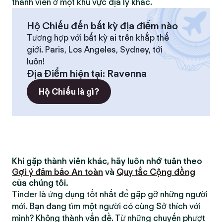
thành viên ở một khu vực địa lý khác.
Hộ Chiếu đến bất kỳ địa điểm nào
Tương hợp với bất kỳ ai trên khắp thế
giới. Paris, Los Angeles, Sydney, tới
luôn!
Địa Điểm hiện tại
:
Ravenna
Hộ Chiếu là gì?
Khi gặp thành viên khác, hãy luôn nhớ tuân theo
Gợi ý đảm bảo An toàn
và
Quy tắc Cộng đồng
của chúng tôi.
Tinder là ứng dụng tốt nhất để gặp gỡ những người
mới. Bạn đang tìm một người có cùng Sở thích với
mình? Không thành vấn đề. Từ những chuyến phượt