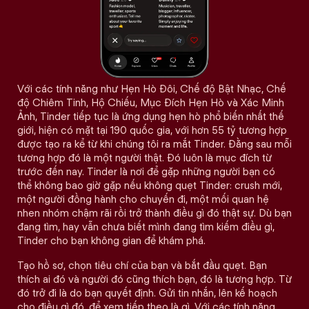
Với các tính năng như Hẹn Hò Đôi, Chế độ Bật Nhạc, Chế
độ Chiêm Tinh, Hộ Chiếu, Mục Đích Hẹn Hò và Xác Minh
Ảnh, Tinder tiếp tục là ứng dụng hẹn hò phổ biến nhất thế
giới, hiện có mặt tại 190 quốc gia, với hơn 55 tỷ tương hợp
được tạo ra kể từ khi chúng tôi ra mắt Tinder. Đằng sau mỗi
tương hợp đó là một người thật. Đó luôn là mục đích từ
trước đến nay. Tinder là nơi để gặp những người bạn có
thể không bao giờ gặp nếu không quẹt Tinder: crush mới,
một người đồng hành cho chuyến đi, một mối quan hệ
nhen nhóm chậm rãi rồi trở thành điều gì đó thật sự. Dù bạn
đang tìm, hay vẫn chưa biết mình đang tìm kiếm điều gì,
Tinder cho bạn không gian để khám phá.
Tạo hồ sơ, chọn tiêu chí của bạn và bắt đầu quẹt. Bạn
thích ai đó và người đó cũng thích bạn, đó là tương hợp. Từ
đó trở đi là do bạn quyết định. Gửi tin nhắn, lên kế hoạch
cho điều gì đó, để xem tiếp theo là gì. Với các tính năng