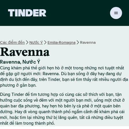
T
r
a
n
g
Các điểm đến
Nước Ý
Emilia-Romagna
Ravenna
c
Ravenna
h
ủ
T
Ravenna, Nước Ý
i
Cùng khám phá thế giới hẹn hò ở một trong những nơi tuyệt nhất
n
để gặp gỡ người mới: Ravenna. Dù bạn sống ở đây hay đang dự
d
định du lịch đến đây, trên Tinder, bạn sẽ tìm thấy rất nhiều người địa
phương ở gần bạn.
e
r
Dùng Tinder để tìm tương hợp có cùng các sở thích với bạn, tận
hưởng cuộc sống về đêm với một người bạn mới, uống một chút ở
quán bar địa phương, hay hẹn hò bên ly cà phê ở một quán bên
đường. Hay đi vòng quanh thành phố ngắm cảnh để khám phá cái
mới, hoặc tìm lại những thứ bị lãng quên, tất cả những điều tuyệt
nhất để làm trong thành phố.