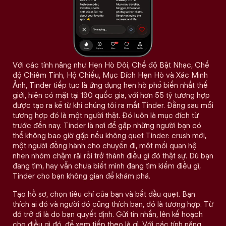
Với các tính năng như Hẹn Hò Đôi, Chế độ Bật Nhạc, Chế
độ Chiêm Tinh, Hộ Chiếu, Mục Đích Hẹn Hò và Xác Minh
Ảnh, Tinder tiếp tục là ứng dụng hẹn hò phổ biến nhất thế
giới, hiện có mặt tại 190 quốc gia, với hơn 55 tỷ tương hợp
được tạo ra kể từ khi chúng tôi ra mắt Tinder. Đằng sau mỗi
tương hợp đó là một người thật. Đó luôn là mục đích từ
trước đến nay. Tinder là nơi để gặp những người bạn có
thể không bao giờ gặp nếu không quẹt Tinder: crush mới,
một người đồng hành cho chuyến đi, một mối quan hệ
nhen nhóm chậm rãi rồi trở thành điều gì đó thật sự. Dù bạn
đang tìm, hay vẫn chưa biết mình đang tìm kiếm điều gì,
Tinder cho bạn không gian để khám phá.
Tạo hồ sơ, chọn tiêu chí của bạn và bắt đầu quẹt. Bạn
thích ai đó và người đó cũng thích bạn, đó là tương hợp. Từ
đó trở đi là do bạn quyết định. Gửi tin nhắn, lên kế hoạch
cho điều gì đó, để xem tiếp theo là gì. Với các tính năng