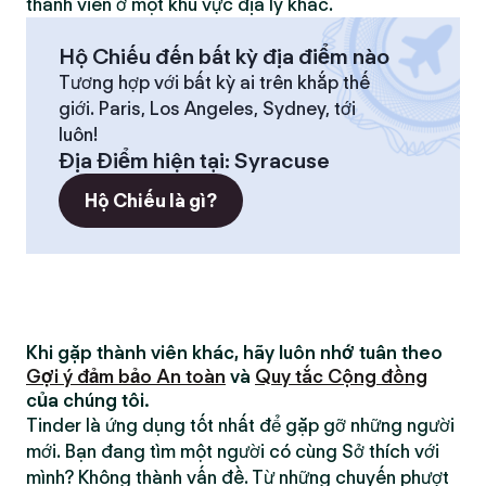
thành viên ở một khu vực địa lý khác.
Hộ Chiếu đến bất kỳ địa điểm nào
Tương hợp với bất kỳ ai trên khắp thế
giới. Paris, Los Angeles, Sydney, tới
luôn!
Địa Điểm hiện tại
:
Syracuse
Hộ Chiếu là gì?
Khi gặp thành viên khác, hãy luôn nhớ tuân theo
Gợi ý đảm bảo An toàn
và
Quy tắc Cộng đồng
của chúng tôi.
Tinder là ứng dụng tốt nhất để gặp gỡ những người
mới. Bạn đang tìm một người có cùng Sở thích với
mình? Không thành vấn đề. Từ những chuyến phượt