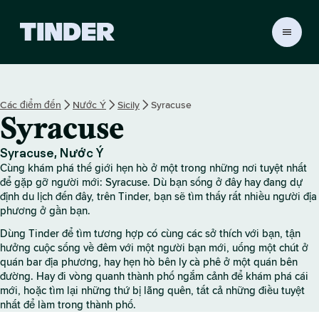
T
r
a
n
g
Các điểm đến
Nước Ý
Sicily
Syracuse
c
Syracuse
h
ủ
T
Syracuse, Nước Ý
i
Cùng khám phá thế giới hẹn hò ở một trong những nơi tuyệt nhất
n
để gặp gỡ người mới: Syracuse. Dù bạn sống ở đây hay đang dự
d
định du lịch đến đây, trên Tinder, bạn sẽ tìm thấy rất nhiều người địa
phương ở gần bạn.
e
r
Dùng Tinder để tìm tương hợp có cùng các sở thích với bạn, tận
hưởng cuộc sống về đêm với một người bạn mới, uống một chút ở
quán bar địa phương, hay hẹn hò bên ly cà phê ở một quán bên
đường. Hay đi vòng quanh thành phố ngắm cảnh để khám phá cái
mới, hoặc tìm lại những thứ bị lãng quên, tất cả những điều tuyệt
nhất để làm trong thành phố.