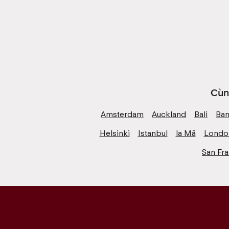
Cùn
Amsterdam
Auckland
Bali
Ba
Helsinki
Istanbul
la Mã
Londo
San Fr