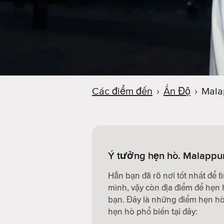
Các điểm đến
›
Ấn Độ
›
Mala
Ý tưởng hẹn hò. Malappu
Hẳn bạn đã rõ nơi tốt nhất để 
mình, vậy còn địa điểm để hẹn 
bạn. Đây là những điểm hẹn hò 
hẹn hò phổ biến tại đây: