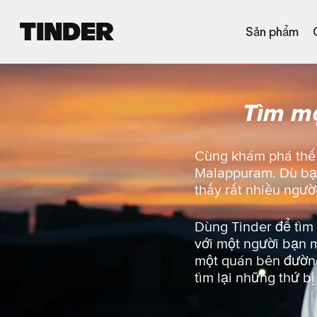
T
Sản phẩm
r
a
n
g
Tìm m
c
h
ủ
T
Cùng khám phá thế g
i
Malappuram. Dù bạn 
n
thấy rất nhiều ngườ
d
e
r
Dùng Tinder để tìm
với một người bạn m
một quán bên đường
tìm lại những thứ b