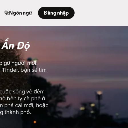
Ngôn ngữ
Đăng nhập
 Ấn Độ
p gỡ người mới:
 Tinder, bạn sẽ tìm
g cuộc sống về đêm
hò bên ly cà phê ở
 phá cái mới, hoặc
ng thành phố.