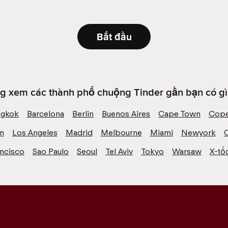
Bắt đầu
g xem các thành phố chuộng Tinder gần bạn có gì 
ngkok
Barcelona
Berlin
Buenos Aires
Cape Town
Cope
n
Los Angeles
Madrid
Melbourne
Miami
Newyork
ancisco
Sao Paulo
Seoul
Tel Aviv
Tokyo
Warsaw
X-tố