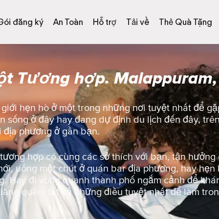
Gói đăng ký
An Toàn
Hỗ trợ
Tải về
Thẻ Quà Tặng
ột Tương hợp. Malappuram,
iới hẹn hò ở một trong những nơi tuyệt nhất để gặ
sống ở đây hay đang dự định du lịch đến đây, trên
i địa phương ở gần bạn.
 tương hợp có cùng các sở thích với bạn, tận hưởn
ới, uống một chút ở quán bar địa phương, hay hẹn 
. Hay đi vòng quanh thành phố ngắm cảnh để khám
ị lãng quên, tất cả những điều tuyệt nhất để làm tro