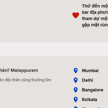
Thử đến một
bar địa phư
tham dự một
gặp mặt cùn
thân? Malappuram
Mumbai
Delhi
iên độc thân cũng thường tìm
Bangalore
Kolkata