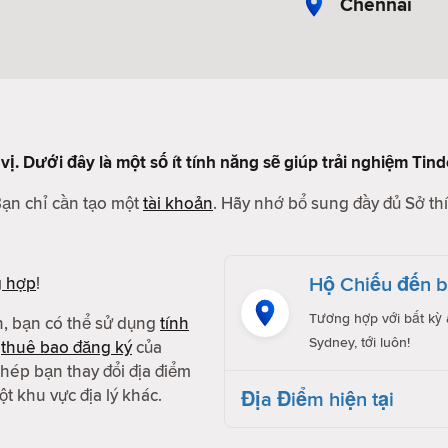
Chennai
vị. Dưới đây là một số ít tính năng sẽ giúp trải nghiệm Tin
Bạn chỉ cần tạo một
tài khoản
. Hãy nhớ bổ sung đầy đủ Sở thí
Hộ Chiếu đến bâ
g hợp
!
Tương hợp với bất kỳ a
h, bạn có thể sử dụng
tính
Sydney, tới luôn!
g
thuê bao đăng ký
của
hép bạn thay đổi địa điểm
t khu vực địa lý khác.
Địa Điểm hiện tại