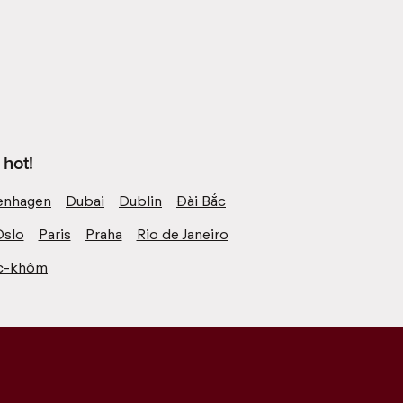
hot!
nhagen
Dubai
Dublin
Đài Bắc
Oslo
Paris
Praha
Rio de Janeiro
c-khôm