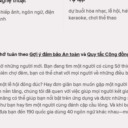
Nghệ thuật
dự buổi hòa nhạc, lễ hội, há
hiếp ảnh, ngôn ngữ, điện
karaoke, chơi thể thao
ảnh
nhớ tuân theo
Gợi ý đảm bảo An toàn
và
Quy tắc Cộng đồn
 gỡ những người mới. Bạn đang tìm một người có cùng Sở thí
ên chợ đêm, bạn có thể chat với mọi người về những điều bạ
ột lễ hội đông đúc? Hay đơn giản bạn muốn gặp một người 
n nền tảng, chúng tôi đã quen với việc giúp mọi người kết 
nh năng có thể giúp bạn nổi bật trên ứng dụng và được nhữn
ư bạn hay tìm một người cùng đánh cặp cầu lông. Và khi bạ
 đưa bạn đến 190 quốc gia dùng 40 ngôn ngữ khác nhau—mọi