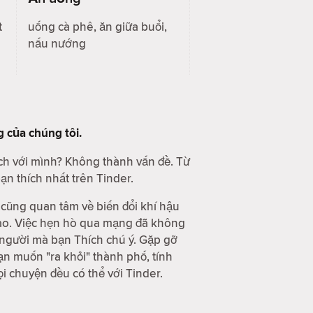
t
uống cà phê, ăn giữa buổi,
nấu nướng
g
của chúng tôi.
ch với mình? Không thành vấn đề. Từ
n thích nhất trên Tinder.
cũng quan tâm về biến đổi khí hậu
giao. Việc hẹn hò qua mạng đã không
g người mà bạn Thích chú ý. Gặp gỡ
n muốn "ra khỏi" thành phố, tính
 chuyện đều có thể với Tinder.