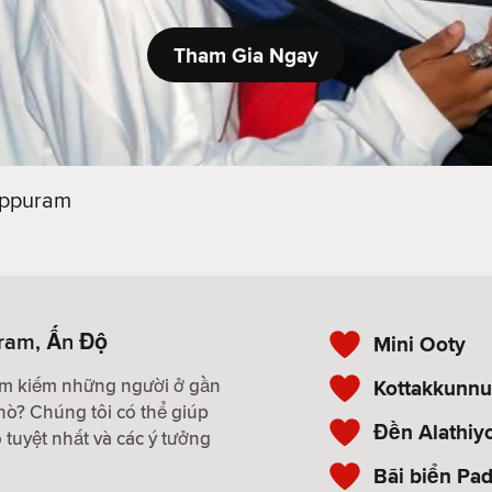
Tham Gia Ngay
ppuram
ram, Ấn Độ
Mini Ooty
tìm kiếm những người ở gần
Kottakkunnu
hò? Chúng tôi có thể giúp
Đền Alathi
tuyệt nhất và các ý tưởng
Bãi biển Pa