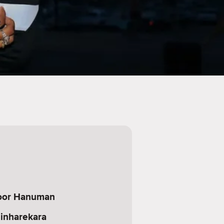
yoor Hanuman
dinharekara