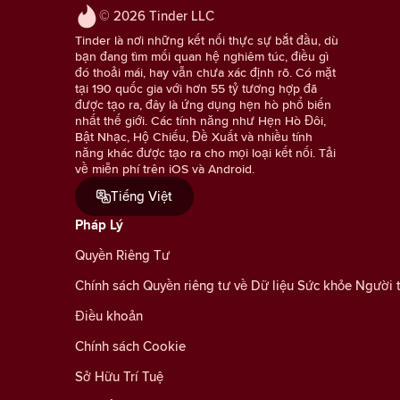
© 2026 Tinder LLC
Tinder là nơi những kết nối thực sự bắt đầu, dù
bạn đang tìm mối quan hệ nghiêm túc, điều gì
đó thoải mái, hay vẫn chưa xác định rõ. Có mặt
tại 190 quốc gia với hơn 55 tỷ tương hợp đã
được tạo ra, đây là ứng dụng hẹn hò phổ biến
nhất thế giới. Các tính năng như Hẹn Hò Đôi,
Bật Nhạc, Hộ Chiếu, Đề Xuất và nhiều tính
năng khác được tạo ra cho mọi loại kết nối. Tải
về miễn phí trên iOS và Android.
Tiếng Việt
Pháp Lý
Quyền Riêng Tư
Chính sách Quyền riêng tư về Dữ liệu Sức khỏe Người 
Điều khoản
Chính sách Cookie
Sở Hữu Trí Tuệ