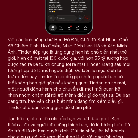
Với các tính năng như Hẹn Hò Đôi, Chế độ Bật Nhạc, Chế
độ Chiêm Tinh, Hộ Chiếu, Mục Đích Hẹn Hò và Xác Minh
Ảnh, Tinder tiếp tục là ứng dụng hẹn hò phổ biến nhất thế
giới, hiện có mặt tại 190 quốc gia, với hơn 55 tỷ tương hợp
được tạo ra kể từ khi chúng tôi ra mắt Tinder. Đằng sau mỗi
tương hợp đó là một người thật. Đó luôn là mục đích từ
trước đến nay. Tinder là nơi để gặp những người bạn có
thể không bao giờ gặp nếu không quẹt Tinder: crush mới,
một người đồng hành cho chuyến đi, một mối quan hệ
nhen nhóm chậm rãi rồi trở thành điều gì đó thật sự. Dù bạn
đang tìm, hay vẫn chưa biết mình đang tìm kiếm điều gì,
Tinder cho bạn không gian để khám phá.
Tạo hồ sơ, chọn tiêu chí của bạn và bắt đầu quẹt. Bạn
thích ai đó và người đó cũng thích bạn, đó là tương hợp. Từ
đó trở đi là do bạn quyết định. Gửi tin nhắn, lên kế hoạch
cho điều gì đó, để xem tiếp theo là gì. Với các tính năng