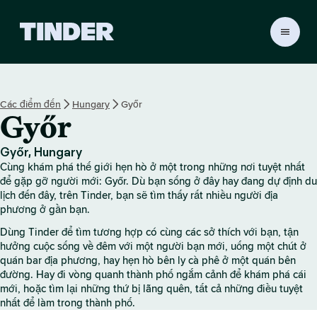
T
r
a
n
g
Các điểm đến
Hungary
Győr
c
Győr
h
ủ
T
Győr, Hungary
i
Cùng khám phá thế giới hẹn hò ở một trong những nơi tuyệt nhất
n
để gặp gỡ người mới: Győr. Dù bạn sống ở đây hay đang dự định du
d
lịch đến đây, trên Tinder, bạn sẽ tìm thấy rất nhiều người địa
phương ở gần bạn.
e
r
Dùng Tinder để tìm tương hợp có cùng các sở thích với bạn, tận
hưởng cuộc sống về đêm với một người bạn mới, uống một chút ở
quán bar địa phương, hay hẹn hò bên ly cà phê ở một quán bên
đường. Hay đi vòng quanh thành phố ngắm cảnh để khám phá cái
mới, hoặc tìm lại những thứ bị lãng quên, tất cả những điều tuyệt
nhất để làm trong thành phố.