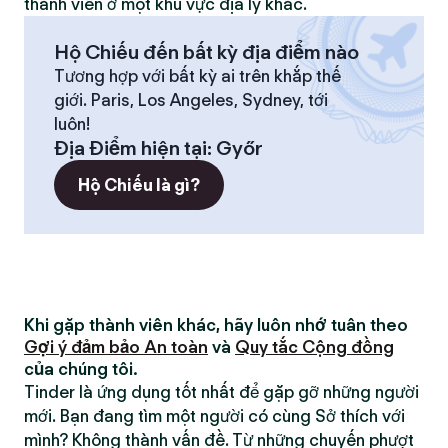
thành viên ở một khu vực địa lý khác.
Hộ Chiếu đến bất kỳ địa điểm nào
Tương hợp với bất kỳ ai trên khắp thế
giới. Paris, Los Angeles, Sydney, tới
luôn!
Địa Điểm hiện tại
:
Győr
Hộ Chiếu là gì?
Khi gặp thành viên khác, hãy luôn nhớ tuân theo
Gợi ý đảm bảo An toàn
và
Quy tắc Cộng đồng
của chúng tôi.
Tinder là ứng dụng tốt nhất để gặp gỡ những người
mới. Bạn đang tìm một người có cùng Sở thích với
mình? Không thành vấn đề. Từ những chuyến phượt