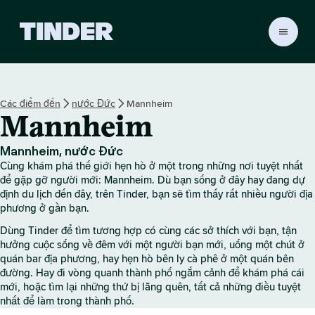
T
r
a
n
g
Các điểm đến
nước Đức
Mannheim
c
Mannheim
h
ủ
T
Mannheim, nước Đức
i
Cùng khám phá thế giới hẹn hò ở một trong những nơi tuyệt nhất
n
để gặp gỡ người mới: Mannheim. Dù bạn sống ở đây hay đang dự
d
định du lịch đến đây, trên Tinder, bạn sẽ tìm thấy rất nhiều người địa
phương ở gần bạn.
e
r
Dùng Tinder để tìm tương hợp có cùng các sở thích với bạn, tận
hưởng cuộc sống về đêm với một người bạn mới, uống một chút ở
quán bar địa phương, hay hẹn hò bên ly cà phê ở một quán bên
đường. Hay đi vòng quanh thành phố ngắm cảnh để khám phá cái
mới, hoặc tìm lại những thứ bị lãng quên, tất cả những điều tuyệt
nhất để làm trong thành phố.