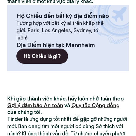
thành viên ở một khu vực địa lý khác.
Hộ Chiếu đến bất kỳ địa điểm nào
Tương hợp với bất kỳ ai trên khắp thế
giới. Paris, Los Angeles, Sydney, tới
luôn!
Địa Điểm hiện tại
:
Mannheim
Hộ Chiếu là gì?
Khi gặp thành viên khác, hãy luôn nhớ tuân theo
Gợi ý đảm bảo An toàn
và
Quy tắc Cộng đồng
của chúng tôi.
Tinder là ứng dụng tốt nhất để gặp gỡ những người
mới. Bạn đang tìm một người có cùng Sở thích với
mình? Không thành vấn đề. Từ những chuyến phượt