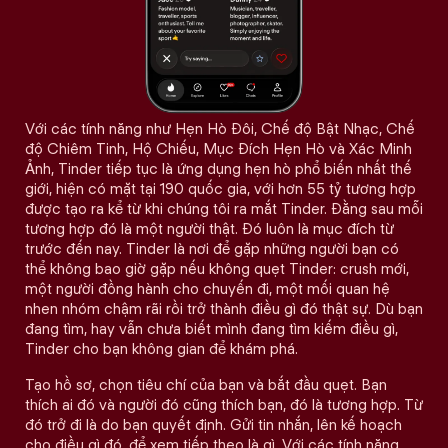
Với các tính năng như Hẹn Hò Đôi, Chế độ Bật Nhạc, Chế
độ Chiêm Tinh, Hộ Chiếu, Mục Đích Hẹn Hò và Xác Minh
Ảnh, Tinder tiếp tục là ứng dụng hẹn hò phổ biến nhất thế
giới, hiện có mặt tại 190 quốc gia, với hơn 55 tỷ tương hợp
được tạo ra kể từ khi chúng tôi ra mắt Tinder. Đằng sau mỗi
tương hợp đó là một người thật. Đó luôn là mục đích từ
trước đến nay. Tinder là nơi để gặp những người bạn có
thể không bao giờ gặp nếu không quẹt Tinder: crush mới,
một người đồng hành cho chuyến đi, một mối quan hệ
nhen nhóm chậm rãi rồi trở thành điều gì đó thật sự. Dù bạn
đang tìm, hay vẫn chưa biết mình đang tìm kiếm điều gì,
Tinder cho bạn không gian để khám phá.
Tạo hồ sơ, chọn tiêu chí của bạn và bắt đầu quẹt. Bạn
thích ai đó và người đó cũng thích bạn, đó là tương hợp. Từ
đó trở đi là do bạn quyết định. Gửi tin nhắn, lên kế hoạch
cho điều gì đó, để xem tiếp theo là gì. Với các tính năng