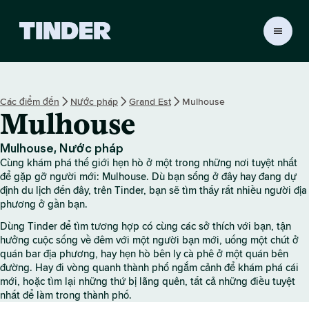
T
r
a
n
g
Các điểm đến
Nước pháp
Grand Est
Mulhouse
c
Mulhouse
h
ủ
T
Mulhouse, Nước pháp
i
Cùng khám phá thế giới hẹn hò ở một trong những nơi tuyệt nhất
n
để gặp gỡ người mới: Mulhouse. Dù bạn sống ở đây hay đang dự
d
định du lịch đến đây, trên Tinder, bạn sẽ tìm thấy rất nhiều người địa
phương ở gần bạn.
e
r
Dùng Tinder để tìm tương hợp có cùng các sở thích với bạn, tận
hưởng cuộc sống về đêm với một người bạn mới, uống một chút ở
quán bar địa phương, hay hẹn hò bên ly cà phê ở một quán bên
đường. Hay đi vòng quanh thành phố ngắm cảnh để khám phá cái
mới, hoặc tìm lại những thứ bị lãng quên, tất cả những điều tuyệt
nhất để làm trong thành phố.