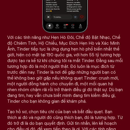
Với các tính năng như Hẹn Hò Đôi, Chế độ Bật Nhạc, Chế
độ Chiêm Tinh, Hộ Chiếu, Mục Đích Hẹn Hò và Xác Minh
Ảnh, Tinder tiếp tục là ứng dụng hẹn hò phổ biến nhất thế
giới, hiện có mặt tại 190 quốc gia, với hơn 55 tỷ tương hợp
được tạo ra kể từ khi chúng tôi ra mắt Tinder. Đằng sau mỗi
tương hợp đó là một người thật. Đó luôn là mục đích từ
trước đến nay. Tinder là nơi để gặp những người bạn có
thể không bao giờ gặp nếu không quẹt Tinder: crush mới,
một người đồng hành cho chuyến đi, một mối quan hệ
nhen nhóm chậm rãi rồi trở thành điều gì đó thật sự. Dù bạn
đang tìm, hay vẫn chưa biết mình đang tìm kiếm điều gì,
Tinder cho bạn không gian để khám phá.
Tạo hồ sơ, chọn tiêu chí của bạn và bắt đầu quẹt. Bạn
thích ai đó và người đó cũng thích bạn, đó là tương hợp. Từ
đó trở đi là do bạn quyết định. Gửi tin nhắn, lên kế hoạch
cho điều gì đó, để xem tiếp theo là gì. Với các tính năng