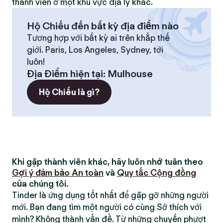
thành viên ở một khu vực địa lý khác.
Hộ Chiếu đến bất kỳ địa điểm nào
Tương hợp với bất kỳ ai trên khắp thế
giới. Paris, Los Angeles, Sydney, tới
luôn!
Địa Điểm hiện tại
:
Mulhouse
Hộ Chiếu là gì?
Khi gặp thành viên khác, hãy luôn nhớ tuân theo
Gợi ý đảm bảo An toàn
và
Quy tắc Cộng đồng
của chúng tôi.
Tinder là ứng dụng tốt nhất để gặp gỡ những người
mới. Bạn đang tìm một người có cùng Sở thích với
mình? Không thành vấn đề. Từ những chuyến phượt